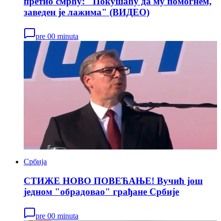
претио смрћу: "Покушаћу да му помогнем,
заведен је лажима" (ВИДЕО)
pre 00 minuta
Србија
СТИЖЕ НОВО ПОВЕЋАЊЕ! Вучић још
једном "обрадовао" грађане Србије
pre 00 minuta