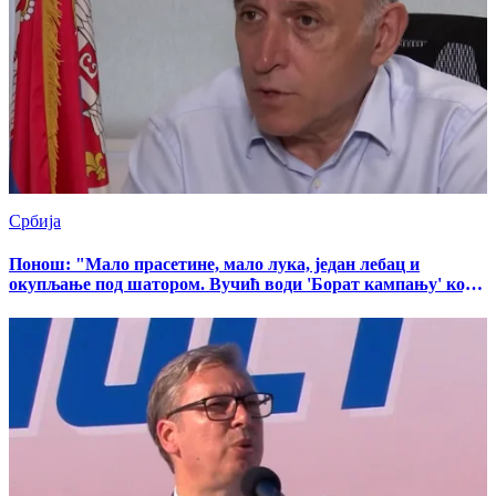
Србија
Понош: "Мало прасетине, мало лука, један лебац и
окупљање под шатором. Вучић води 'Борат кампању' која
има само један циљ"