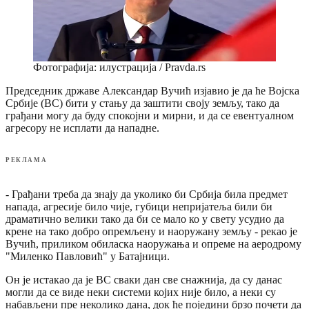
Фотографија: илустрација / Pravda.rs
Председник државе Александар Вучић изјавио је да ће Војска
Србије (ВС) бити у стању да заштити своју земљу, тако да
грађани могу да буду спокојни и мирни, и да се евентуалном
агресору не исплати да нападне.
РЕКЛАМА
- Грађани треба да знају да уколико би Србија била предмет
напада, агресије било чије, губици непријатеља били би
драматично велики тако да би се мало ко у свету усудио да
крене на тако добро опремљену и наоружану земљу - рекао је
Вучић, приликом обиласка наоружања и опреме на аеродрому
"Миленко Павловић" у Батајници.
Он је истакао да је ВС сваки дан све снажнија, да су данас
могли да се виде неки системи којих није било, а неки су
набављени пре неколико дана, док ће поједини брзо почети да