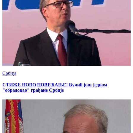
Србија
СТИЖЕ НОВО ПОВЕЋАЊЕ! Вучић још једном
"обрадовао" грађане Србије