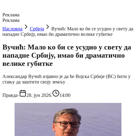
Реклама
Реклама
Насловна
Србија
Вучић: Мало ко би се усудио у свету да
нападне Србију, имао би драматично велике губитке
Вучић: Мало ко би се усудио у свету да
нападне Србију, имао би драматично
велике губитке
Александар Вучић изјавио је да ће Војска Србије (ВС) бити у
стању да заштити своју земљу
Правда
·
28. јун 2026.
14:00