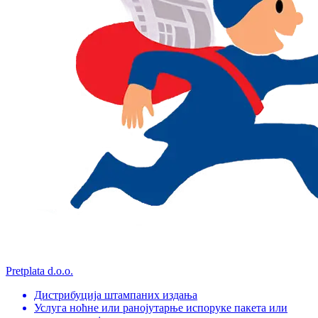
Pretplata d.o.o.
Дистрибуција штампаних издања
Услуга ноћне или ранојутарње испоруке пакета или