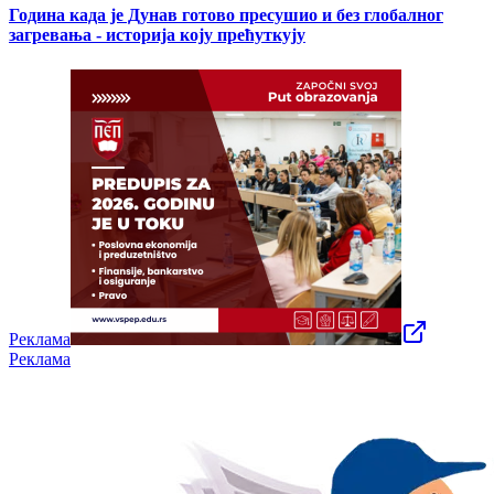
Година када је Дунав готово пресушио и без глобалног
загревања - историја коју прећуткују
Реклама
Реклама