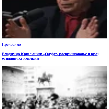
Преносимо
Владимир Кршљанин: „Олуја“, раскринкавање и крај
отпадничке империје