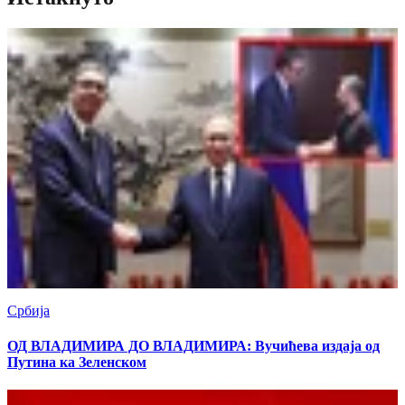
Србија
ОД ВЛАДИМИРА ДО ВЛАДИМИРА: Вучићева издаја од
Путина ка Зеленском