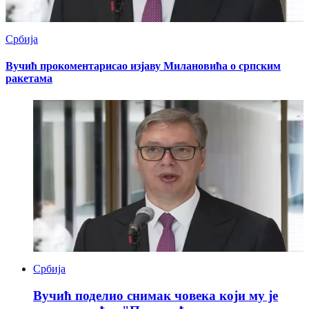
Србија
Вучић прокоментарисао изјаву Милановића о српским
ракетама
Србија
Вучић поделио снимак човека који му је