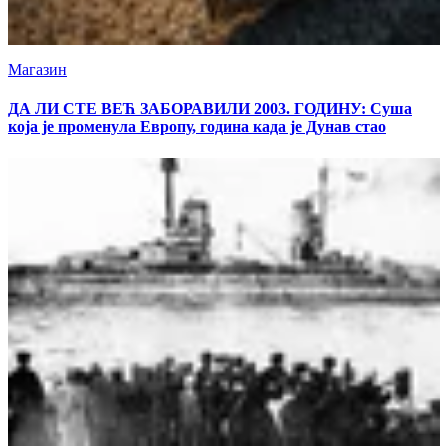
Магазин
ДА ЛИ СТЕ ВЕЋ ЗАБОРАВИЛИ 2003. ГОДИНУ: Суша
која је променула Европу, година када је Дунав стао