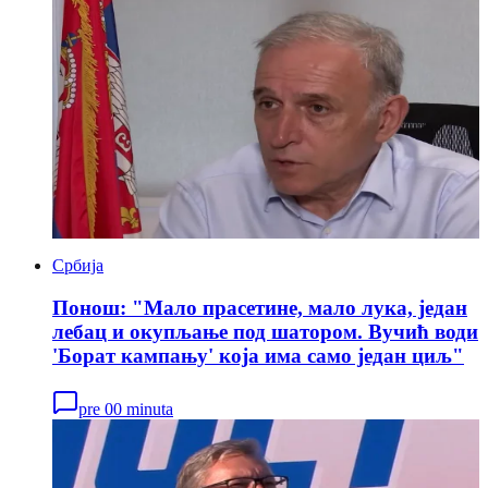
Србија
Понош: "Мало прасетине, мало лука, један
лебац и окупљање под шатором. Вучић води
'Борат кампању' која има само један циљ"
pre 00 minuta