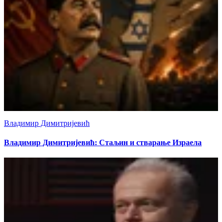
Владимир Димитријевић
Владимир Димитријевић: Стаљин и стварање Израела