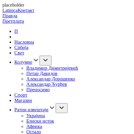
placeholder
Latinica
Контакт
Правда
Претплата
П
Насловна
Србија
Свет
Колумне
Владимир Димитријевић
Петар Давидов
Александар Дорошенко
Александар Ђурђев
Преносимо
Спорт
Магазин
Ратни извештаји
Украјина
Блиски исток
Африка
Остало