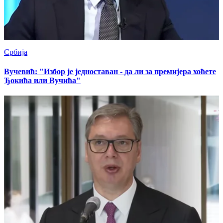
Србија
Вучевић: "Избор је једноставан - да ли за премијера хоћете
Ђокића или Вучића"