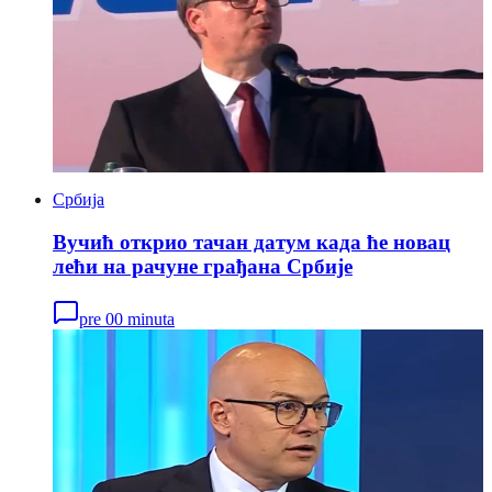
Србија
Вучић открио тачан датум када ће новац
лећи на рачуне грађана Србије
pre 00 minuta