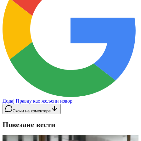
Додај Правду као жељени извор
Скочи на коментаре
Повезане вести