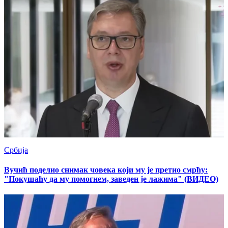
Србија
Вучић поделио снимак човека који му је претио смрћу:
"Покушаћу да му помогнем, заведен је лажима" (ВИДЕО)