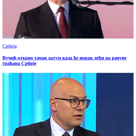
Србија
Вучић открио тачан датум када ће новац лећи на рачуне
грађана Србије