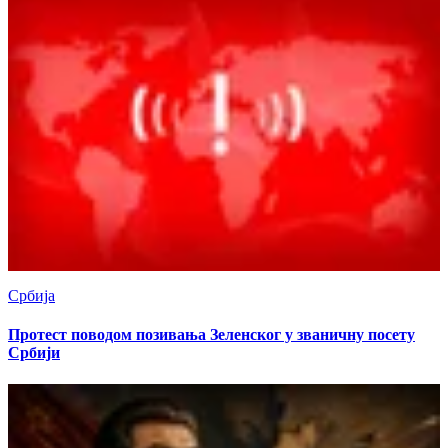
Србија
Протест поводом позивања Зеленског у званичну посету
Србији