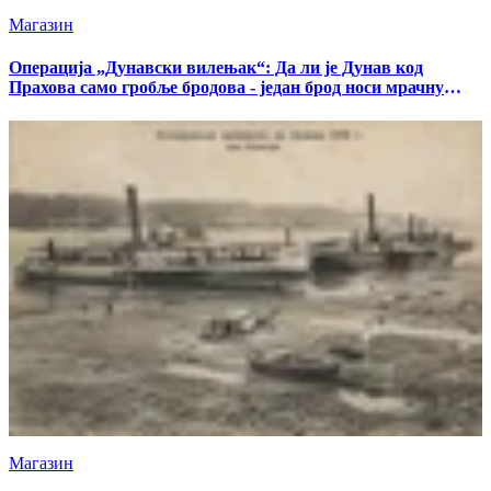
Магазин
Операција „Дунавски вилењак“: Да ли је Дунав код
Прахова само гробље бродова - један брод носи мрачну
тајну
Магазин