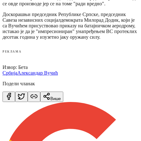
се овде производе јер се на томе "ради вредно".
Доскорашњи председник Републике Српске, председник
Савеза независних социјалдемократа Милорад Додик, који је
са Вучићем присуствовао приказу на батајничком аеродрому,
истакао је да је "импресиониран" унапређењем ВС протеклих
десетак година у изузетно јаку оружану силу.
РЕКЛАМА
Извор: Бета
Србија
Александар Вучић
Подели чланак
Више