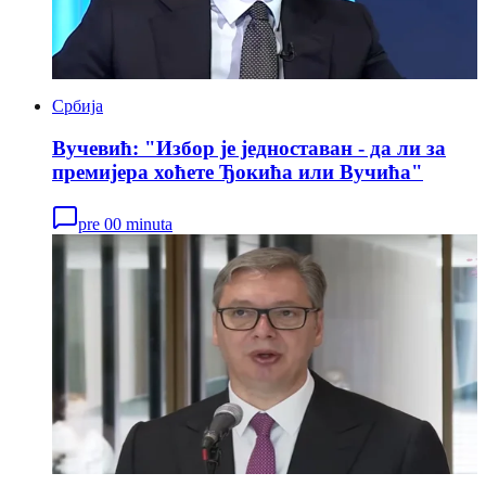
Србија
Вучевић: "Избор је једноставан - да ли за
премијера хоћете Ђокића или Вучића"
pre 00 minuta