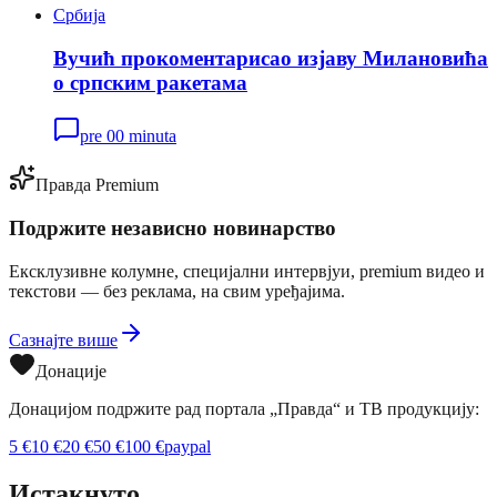
Србија
Вучић прокоментарисао изјаву Милановића
о српским ракетама
pre 00 minuta
Правда Premium
Подржите независно новинарство
Ексклузивне колумне, специјални интервјуи, premium видео и
текстови — без реклама, на свим уређајима.
Сазнајте више
Донације
Донацијом подржите рад портала „Правда“ и ТВ продукцију:
5
€
10
€
20
€
50
€
100
€
paypal
Истакнуто