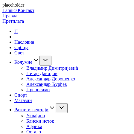
placeholder
Latinica
Контакт
Правда
Претплата
П
Насловна
Србија
Свет
Колумне
Владимир Димитријевић
Петар Давидов
Александар Дорошенко
Александар Ђурђев
Преносимо
Спорт
Магазин
Ратни извештаји
Украјина
Блиски исток
Африка
Остало