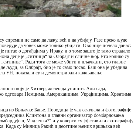
 спремни не само да лажу, већ и да убијају. Газе преко људе
поверује да човек може толико убијати. Ово није почело данас:
е питао о догађајима у Ираку, и о томе зашто је тамо страдало
иона деце је „ситница“ за Олбрајт и сличне њој. Ето колико су
 „ситнице“. Ради тога се може убити и пљачкати, ето главне
е људи, за Олбрајт, био је то само посао. Баш она је убедила
ила УН, показали су и демонстрирали кажњавање
лности коју је Хитлер, желео да уништи. Али сада,
днако одговара Немцима, Американцима, Украјинцима, Хрватима
дица из Врњачке Бање. Породица је чак сачувала и фотографије
ца председника Клинтона и главни организатор бомбардовања
 бомбардујеш, Мадленка?“ и у коверти су јој ставили фотографију
енка. Када су Милица Ракић и десетине њених вршњака већ