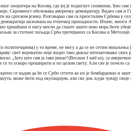
лног оператера на Косову, где јој је подигнут споменик. Био сам
ији. Скромност обележава америчку демократију. Видео сам и Г
рити на српском језику. Разговарао сам са преосталим Србима у с
на демократија заснована на етничкој припадности. Иначе, многи 
јно хришћани и нису могли да схвате зашто неко мора бити убиј
вољан за стотине хиљада Срба протераних са Косова и Метохије. 
(и политичарима) у то време, не могу а да се не сетим мишљења
праву: свет вероватно није видео тако дивље непоштовање свих 
ило: „Зато што сам ја тако рекао“(Because I said so), са америч
ће се то ускоро проширити и по целом свету. Али све је почело са
крено се надам да ће се Срби сетити ко их је бомбардовао и зашто.
та, може бити под окупацијом, али све док људи чувају своје се