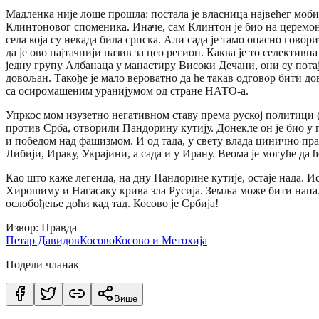
Мадленка није лоше прошла: постала је власница највећег моби
Клинтоновог споменика. Иначе, сам Клинтон је био на церемон
села која су некада била српска. Али сада је тамо опасно гово
да је ово најтачнији назив за цео регион. Каква је то селектив
једну групу Албанаца у манастиру Високи Дечани, они су пота
довољан. Такође је мало вероватно да ће такав одговор бити до
са осиромашеним уранијумом од стране НАТО-а.
Упркос мом изузетно негативном ставу према руској политици 
против Срба, отворили Пандорину кутију. Донекле он је био у 
и победом над фашизмом. И од тада, у свету влада цинично прав
Либији, Ираку, Украјини, а сада и у Ирану. Веома је могуће да 
Као што каже легенда, на дну Пандорине кутије, остаје нада. Ис
Хирошиму и Нагасаку крива зла Русија. Земља може бити нападну
ослобођење доћи кад тад. Косово је Србија!
Извор: Правда
Петар Давидов
Косово
Косово и Метохија
Подели чланак
Више