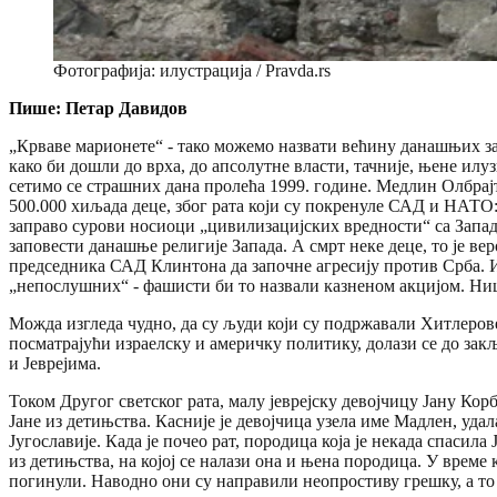
Фотографија: илустрација / Pravda.rs
Пише: Петар Давидов
„Крваве марионете“ - тако можемо назвати већину данашњих запа
како би дошли до врха, до апсолутне власти, тачније, њене илуз
сетимо се страшних дана пролећа 1999. године. Медлин Олбрајт,
500.000 хиљада деце, због рата који су покренуле САД и НАТО: „
заправо сурови носиоци „цивилизацијских вредности“ са Запада.
заповести данашње религије Запада. А смрт неке деце, то је вер
председника САД Клинтона да започне агресију против Срба.
„непослушних“ - фашисти би то назвали казненом акцијом. Ниш
Можда изгледа чудно, да су људи који су подржавали Хитлерове
посматрајући израелску и америчку политику, долази се до за
и Јеврејима.
Током Другог светског рата, малу јеврејску девојчицу Јану Кор
Јане из детињства. Касније је девојчица узела име Мадлен, уд
Југославије. Када је почео рат, породица која је некада спасил
из детињства, на којој се налази она и њена породица. У врем
погинули. Наводно они су направили неопростиву грешку, а то