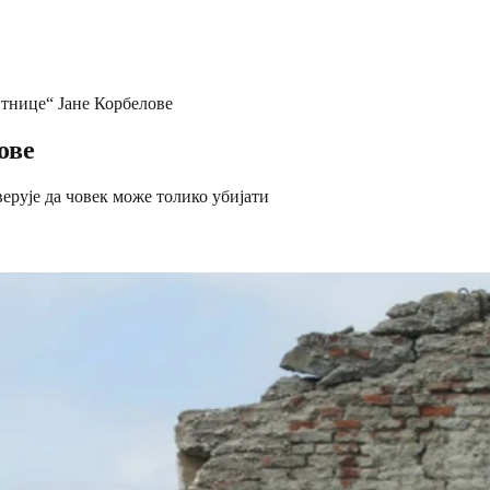
тнице“ Јане Корбелове
ове
верује да човек може толико убијати