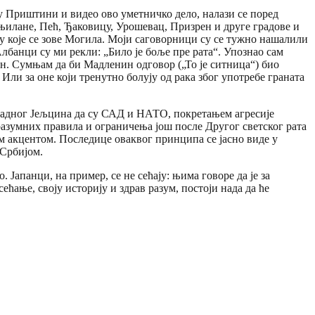
 у Приштини и видео ово уметничко дело, налази се поред
њилане, Пећ, Ђаковицу, Урошевац, Призрен и друге градове и
елу које се зове Могила. Моји саговорници су се тужно нашалили
Албанци су ми рекли: „Било је боље пре рата“. Упознао сам
ен. Сумњам да би Мадленин одговор („То је ситница“) био
Или за оне који тренутно болују од рака због употребе граната
 јадног Јељцина да су САД и НАТО, покретањем агресије
разумних правила и ограничења још после Другог светског рата
ким акцентом. Последице оваквог принципа се јасно виде у
 Србијом.
 Јапанци, на пример, се не сећају: њима говоре да је за
ћање, своју историју и здрав разум, постоји нада да ће