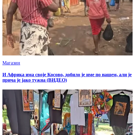
Магазин
И Африка има своје Косово, добило је име по нашем, али је
прича је јако тужна (ВИДЕО)