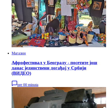
Магазин
Афрофестивал у Београду - посетите још
данас јединствени догађај у Србији
(ВИДЕО)
pre 00 minuta