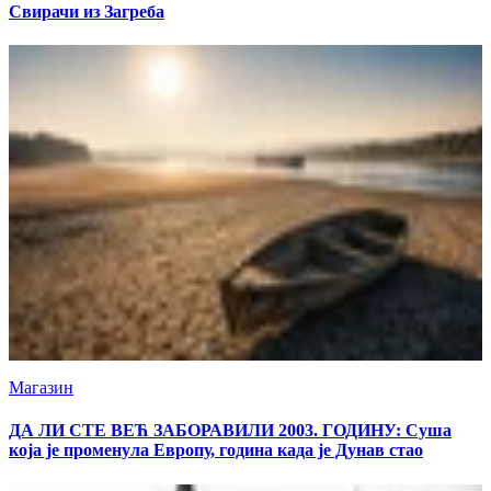
Свирачи из Загреба
Магазин
ДА ЛИ СТЕ ВЕЋ ЗАБОРАВИЛИ 2003. ГОДИНУ: Суша
која је променула Европу, година када је Дунав стао