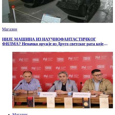
Магазин
НИЈЕ МАШИНА ИЗ НАУЧНОФАНТАСТИЧКОГ
ФИЛМА? Немачко оружје из Друго светског рата које
шокира све
Магазин