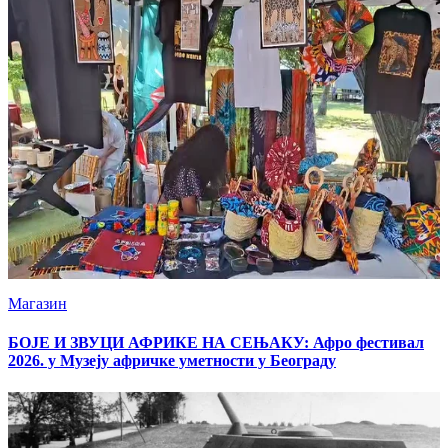
Магазин
БОЈЕ И ЗВУЦИ АФРИКЕ НА СЕЊАКУ: Афро фестивал
2026. у Музеју афричке уметности у Београду