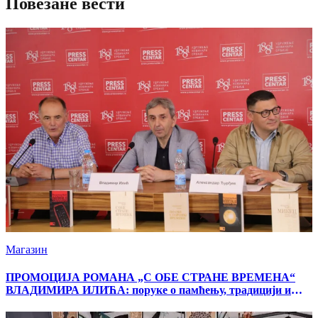
Повезане вести
Магазин
ПРОМОЦИЈА РОМАНА „С ОБЕ СТРАНЕ ВРЕМЕНА“
ВЛАДИМИРА ИЛИЋА: поруке о памћењу, традицији и
националном идентитету