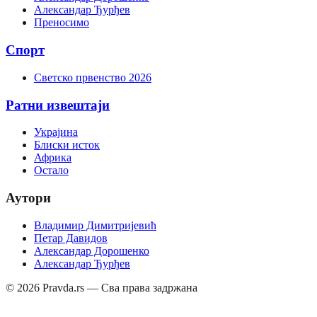
Александар Ђурђев
Преносимо
Спорт
Светско првенство 2026
Ратни извештаји
Украјина
Блиски исток
Африка
Остало
Аутори
Владимир Димитријевић
Петар Давидов
Александар Дорошенко
Александар Ђурђев
©
2026
Pravda.rs — Сва права задржана