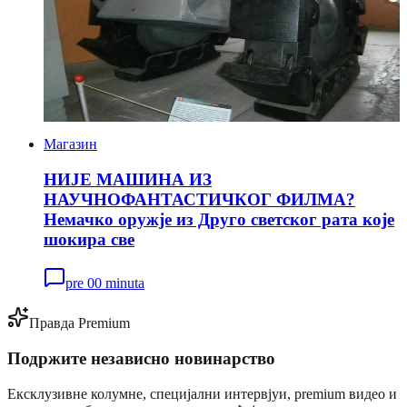
Магазин
НИЈЕ МАШИНА ИЗ
НАУЧНОФАНТАСТИЧКОГ ФИЛМА?
Немачко оружје из Друго светског рата које
шокира све
pre 00 minuta
Правда Premium
Подржите независно новинарство
Ексклузивне колумне, специјални интервјуи, premium видео и