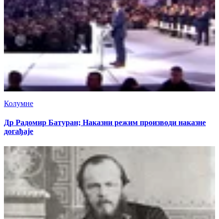
Колумне
Др Радомир Батуран; Наказни режим производи наказне
догађаје