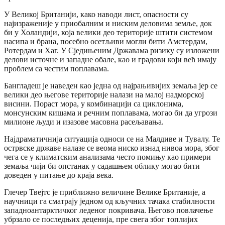
У Великој Британији, како наводи лист, опасности су
најизраженије у приобалним и ниским деловима земље, док
би у Холандији, која велики део територије штити системом
насипа и брана, посебно осетљиви могли бити Амстердам,
Ротердам и Хаг. У Сједињеним Државама ризику су изложени
делови источне и западне обале, као и градови који већ имају
проблем са честим поплавама.
Бангладеш је наведен као једна од најрањивијих земаља јер се
велики део његове територије налази на малој надморској
висини. Пораст мора, у комбинацији са циклонима,
монсунским кишама и речним поплавама, могао би да угрози
милионе људи и изазове масовна расељавања.
Најдраматичнија ситуација односи се на Малдиве и Тувалу. Те
острвске државе налазе се веома ниско изнад нивоа мора, због
чега се у климатским анализама често помињу као примери
земаља чији би опстанак у садашњем облику могао бити
доведен у питање до краја века.
Глечер Твејтс је приближно величине Велике Британије, а
научници га сматрају једном од кључних тачака стабилности
западноантарктичког леденог покривача. Његово повлачење
убрзало се последњих деценија, пре свега због топлијих