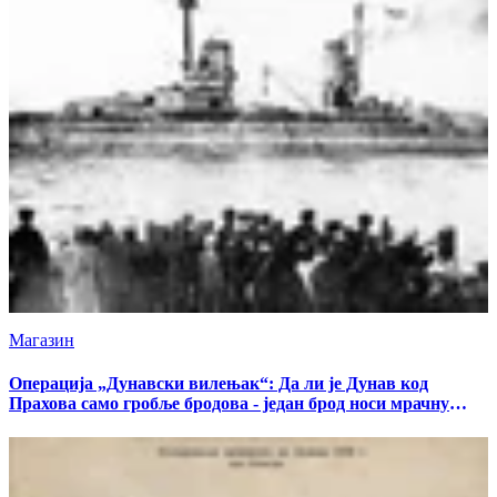
Магазин
Операција „Дунавски вилењак“: Да ли је Дунав код
Прахова само гробље бродова - један брод носи мрачну
тајну