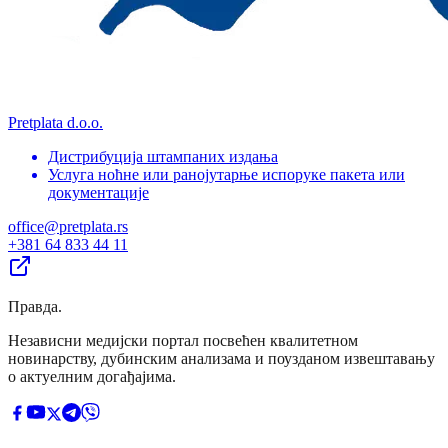
Pretplata d.o.o.
Дистрибуција штампаних издања
Услуга ноћне или ранојутарње испоруке пакета или
документације
office@pretplata.rs
+381 64 833 44 11
Правда
.
Независни медијски портал посвећен квалитетном
новинарству, дубинским анализама и поузданом извештавању
о актуелним догађајима.