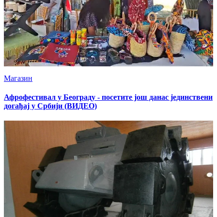
Магазин
Афрофестивал у Београду - посетите још данас јединствени
догађај у Србији (ВИДЕО)