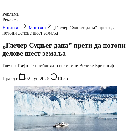
Реклама
Реклама
Насловна
Магазин
„Глечер Судњег дана” прети да
потопи делове шест земаља
„Глечер Судњег дана” прети да потопи
делове шест земаља
Глечер Твејтс је приближно величине Велике Британије
Правда
·
02. јун 2026.
10:25