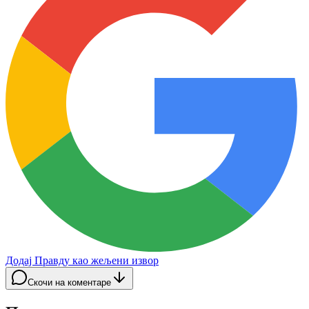
Додај Правду као жељени извор
Скочи на коментаре