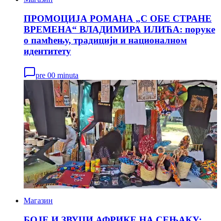
ПРОМОЦИЈА РОМАНА „С ОБЕ СТРАНЕ
ВРЕМЕНА“ ВЛАДИМИРА ИЛИЋА: поруке
о памћењу, традицији и националном
идентитету
pre 00 minuta
Магазин
БОЈЕ И ЗВУЦИ АФРИКЕ НА СЕЊАКУ: