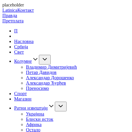
placeholder
Latinica
Контакт
Правда
Претплата
П
Насловна
Србија
Свет
Колумне
Владимир Димитријевић
Петар Давидов
Александар Дорошенко
Александар Ђурђев
Преносимо
Спорт
Магазин
Ратни извештаји
Украјина
Блиски исток
Африка
Остало