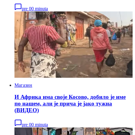
pre 00 minuta
Магазин
И Африка има своје Косово, добило је име
по нашем, али је прича је јако тужна
(ВИДЕО)
pre 00 minuta