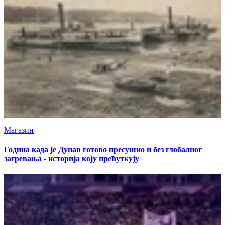
Магазин
Година када је Дунав готово пресушио и без глобалног
загревања - историја коју прећуткују