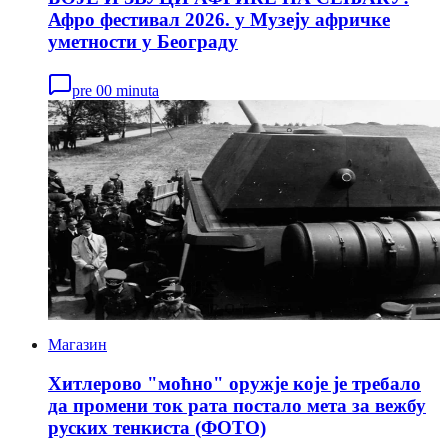
Афро фестивал 2026. у Музеју афричке
уметности у Београду
pre 00 minuta
Магазин
Хитлерово "моћно" оружје које је требало
да промени ток рата постало мета за вежбу
руских тенкиста (ФОТО)