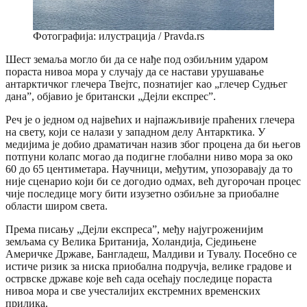
Фотографија: илустрација / Pravda.rs
Шест земаља могло би да се нађе под озбиљним ударом
пораста нивоа мора у случају да се настави урушавање
антарктичког глечера Твејтс, познатијег као „глечер Судњег
дана”, објавио је британски „Дејли експрес”.
Реч је о једном од највећих и најпажљивије праћених глечера
на свету, који се налази у западном делу Антарктика. У
медијима је добио драматичан назив због процена да би његов
потпуни колапс могао да подигне глобални ниво мора за око
60 до 65 центиметара. Научници, међутим, упозоравају да то
није сценарио који би се догодио одмах, већ дугорочан процес
чије последице могу бити изузетно озбиљне за приобалне
области широм света.
Према писању „Дејли експреса”, међу најугроженијим
земљама су Велика Британија, Холандија, Сједињене
Америчке Државе, Бангладеш, Малдиви и Тувалу. Посебно се
истиче ризик за ниска приобална подручја, велике градове и
острвске државе које већ сада осећају последице пораста
нивоа мора и све учесталијих екстремних временских
прилика.