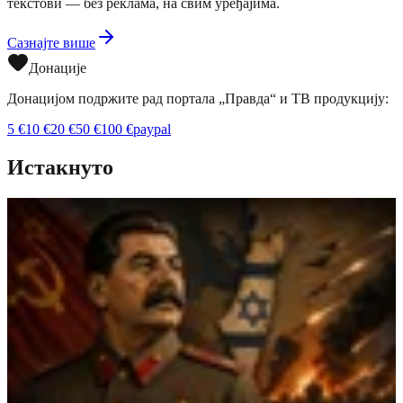
текстови — без реклама, на свим уређајима.
Сазнајте више
Донације
Донацијом подржите рад портала „Правда“ и ТВ продукцију:
5
€
10
€
20
€
50
€
100
€
paypal
Истакнуто