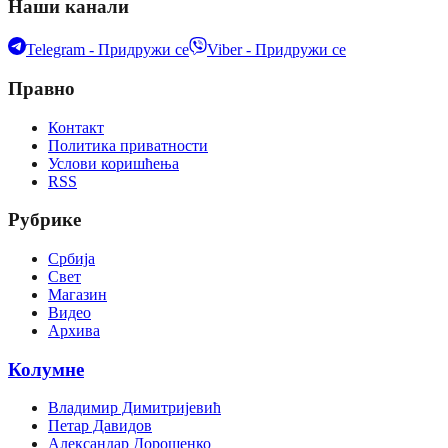
Наши канали
Telegram - Придружи се
Viber - Придружи се
Правно
Контакт
Политика приватности
Услови коришћења
RSS
Рубрике
Србија
Свет
Магазин
Видео
Архива
Колумне
Владимир Димитријевић
Петар Давидов
Александар Дорошенко