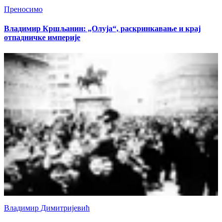
Преносимо
Владимир Кршљанин: „Олуја“, раскринкавање и крај
отпадничке империје
Владимир Димитријевић