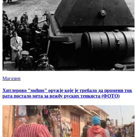
Магазин
Хитлерово "моћно" оружје које је требало да промени ток
рата постало мета за вежбу руских тенкиста (ФОТО)