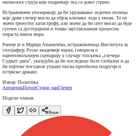
океанских струја које подривају лед са доње стране.
Истраживачи упозоравају да би урушавање ледених полица
које држе глечер могло да убрза клизање леда у океан. То не
значи тренутну катастрофу, али значи да би свет могао да буде
суочен са дуготрајним и тешко заустављивим процесом
пораста нивоа мора.
Раније је и Марија Ананичева, истраживачица Института за
географију Руске академије наука, говорила о
најнеповољнијем сценарију у случају топљења „глечера
Судњег дана”, указујући да би последице биле глобалне и да
би најтеже погодиле управо ниска приобална подручја и
острвске државе.
Извор: Политика
Антартик
Потоп
Судни дан
Глечер
Подели чланак
Више