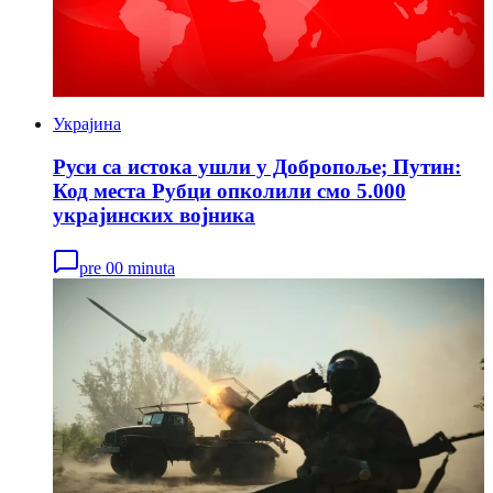
Украјина
Руси са истока ушли у Добропоље; Путин:
Код места Рубци опколили смо 5.000
украјинских војника
pre 00 minuta