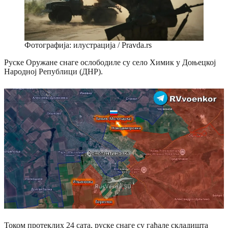
Фотографија: илустрација / Pravda.rs
Руске Оружане снаге ослободиле су село Химик у Доњецкој
Народној Републици (ДНР).
Током протеклих 24 сата, руске снаге су гађале складишта