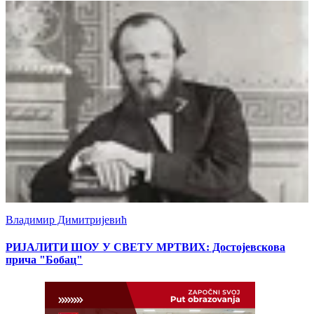
Владимир Димитријевић
РИЈАЛИТИ ШОУ У СВЕТУ МРТВИХ: Достојевскова
прича "Бобац"