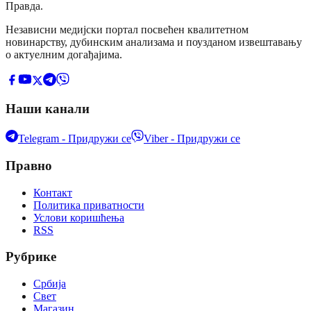
Правда
.
Независни медијски портал посвећен квалитетном
новинарству, дубинским анализама и поузданом извештавању
о актуелним догађајима.
Наши канали
Telegram - Придружи се
Viber - Придружи се
Правно
Контакт
Политика приватности
Услови коришћења
RSS
Рубрике
Србија
Свет
Магазин