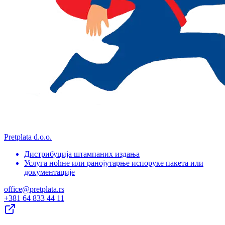
Pretplata d.o.o.
Дистрибуција штампаних издања
Услуга ноћне или ранојутарње испоруке пакета или
документације
office@pretplata.rs
+381 64 833 44 11