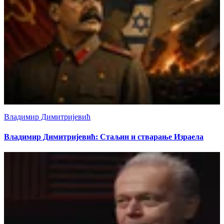
Владимир Димитријевић
Владимир Димитријевић: Стаљин и стварање Израела