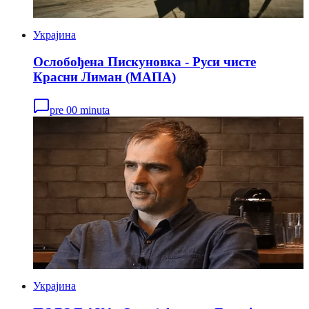
Украјина
Ослобођена Пискуновка - Руси чисте
Красни Лиман (МАПА)
pre 00 minuta
Украјина