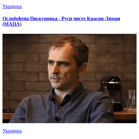
Украјина
Ослобођена Пискуновка - Руси чисте Красни Лиман
(МАПА)
Украјина