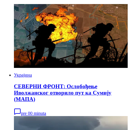
Украјина
СЕВЕРНИ ФРОНТ: Ослобођење
Иволжанског отворило пут ка Сумију
(МАПА)
pre 00 minuta