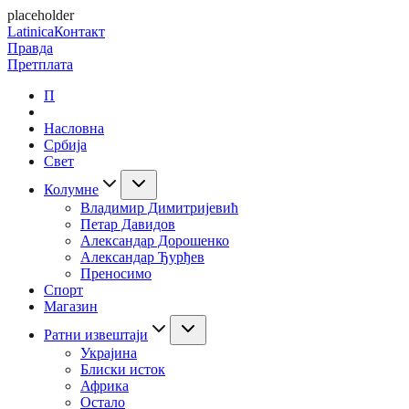
placeholder
Latinica
Контакт
Правда
Претплата
П
Насловна
Србија
Свет
Колумне
Владимир Димитријевић
Петар Давидов
Александар Дорошенко
Александар Ђурђев
Преносимо
Спорт
Магазин
Ратни извештаји
Украјина
Блиски исток
Африка
Остало