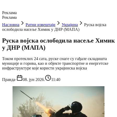
Реклама
Реклама
Насловна
Ратни извештаји
Украјина
Руска војска
ослободила насеље Химик у ДНР (МАПА)
Руска војска ослободила насеље Химик
у ДНР (МАПА)
Током протеклих 24 сата, руске снаге су гађале складишта
муниције и горива, као и објекте транспортне и енергетске
инфраструктуре које користи украјинска војска
Правда
·
08. јун 2026.
11:40