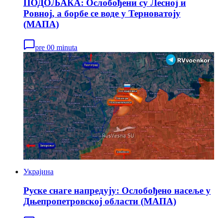
ПОДОЉАКА: Ослобођени су Лесној и
Ровној, a борбе се воде у Терноватоју
(МАПА)
pre 00 minuta
Украјина
Руске снаге напредују: Ослобођено насеље у
Дњепропетровској области (МАПА)