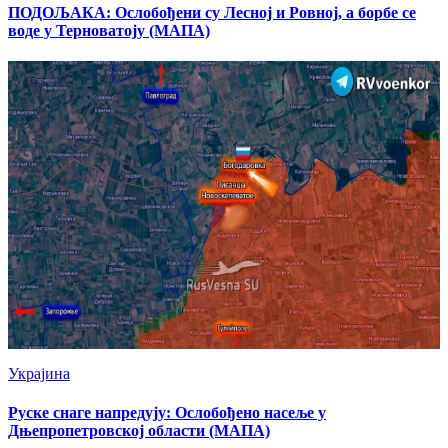
ПОДОЉАКА: Ослобођени су Лесној и Ровној, a борбе се
воде у Терноватоју (МАПА)
Украјина
Руске снаге напредују: Ослобођено насеље у
Дњепропетровској области (МАПА)