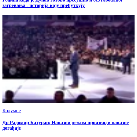
загревања - историја коју прећуткују
Колумне
Др Радомир Батуран; Наказни режим производи наказне
догађаје