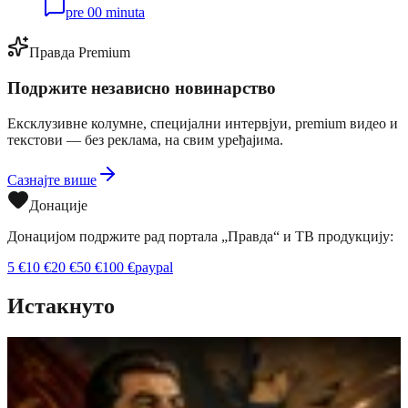
pre 00 minuta
Правда Premium
Подржите независно новинарство
Ексклузивне колумне, специјални интервјуи, premium видео и
текстови — без реклама, на свим уређајима.
Сазнајте више
Донације
Донацијом подржите рад портала „Правда“ и ТВ продукцију:
5
€
10
€
20
€
50
€
100
€
paypal
Истакнуто