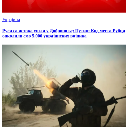
Украјина
Руси са истока ушли у Добропоље; Путин: Код места Рубци
опколили смо 5.000 украјинских војника