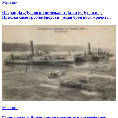
Магазин
Операција „Дунавски вилењак“: Да ли је Дунав код
Прахова само гробље бродова - један брод носи мрачну
тајну
Магазин
Година када је Дунав готово пресушио и без глобалног