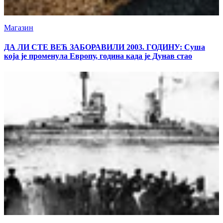
Магазин
ДА ЛИ СТЕ ВЕЋ ЗАБОРАВИЛИ 2003. ГОДИНУ: Суша
која је променула Европу, година када је Дунав стао