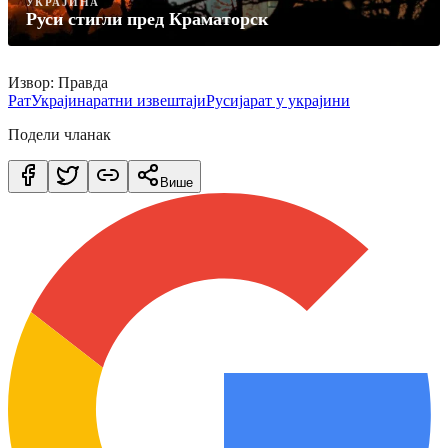
УКРАЈИНА
Руси стигли пред Краматорск
Извор: Правда
Рат
Украјина
ратни извештаји
Русија
рат у украјини
Подели чланак
Више