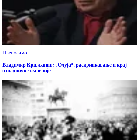
Преносимо
Владимир Кршљанин: „Олуја“, раскринкавање и крај
отпадничке империје