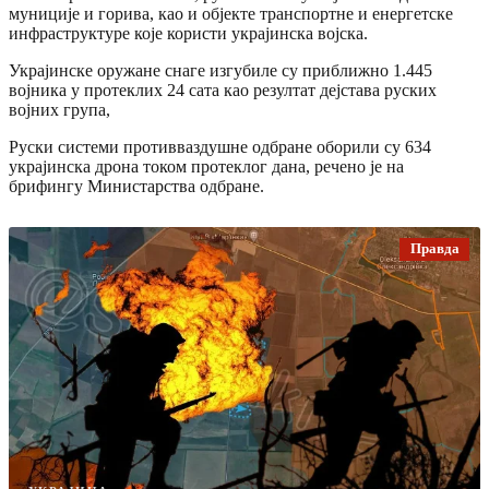
муниције и горива, као и објекте транспортне и енергетске
инфраструктуре које користи украјинска војска.
Украјинске оружане снаге изгубиле су приближно 1.445
војника у протеклих 24 сата као резултат дејстава руских
војних група,
Руски системи противваздушне одбране оборили су 634
украјинска дрона током протеклог дана, речено је на
брифингу Министарства одбране.
Правда