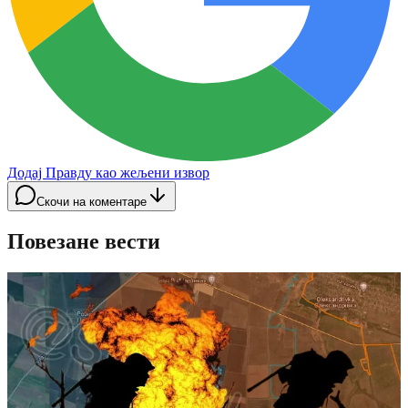
Додај Правду као жељени извор
Скочи на коментаре
Повезане вести