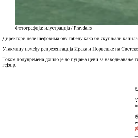
Фотографија: илустрација / Pravda.rs
Директори деле шефовима ову табелу како би скупљали капилар
Утакмицу између репрезентација Ирака и Норвешке на Светском
Током полувремена дошло је до пуцања цеви за наводњавање тер
гејзир.


i

w
p
—