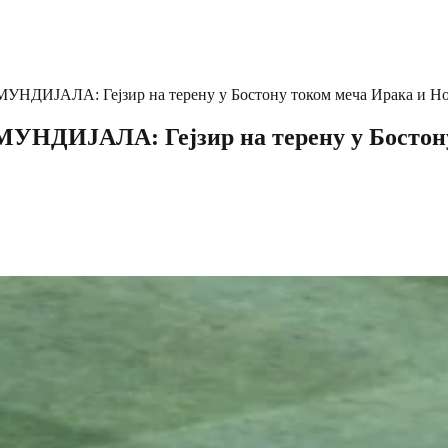
АЛА: Гејзир на терену у Бостону током меча Ирака и Н
ЈАЛА: Гејзир на терену у Бостону 