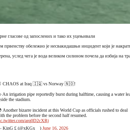
не гласове од запослених и тако их уцењивали
 првенству обележио је несвакидашњи инцидент који је накратк
ена, услед чега је вода великом силином почела да избија на тр
 CHAOS at Iraq 🇮🇶 vs Norway 🇳🇴!
 An irrigation pipe reportedly burst during halftime, causing a water le
nside the stadium.
 Another bizarre incident at this World Cup as officials rushed to deal
ith the problem before the second half resumed.
ic.twitter.com/arq0D2cXRj
 KinG £ (@xKGx__)
June 16, 2026