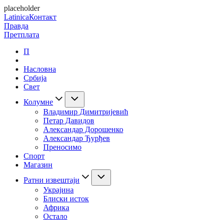
placeholder
Latinica
Контакт
Правда
Претплата
П
Насловна
Србија
Свет
Колумне
Владимир Димитријевић
Петар Давидов
Александар Дорошенко
Александар Ђурђев
Преносимо
Спорт
Магазин
Ратни извештаји
Украјина
Блиски исток
Африка
Остало