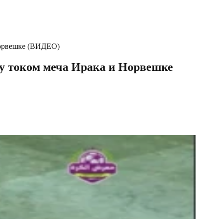
орвешке (ВИДЕО)
током меча Ирака и Норвешке