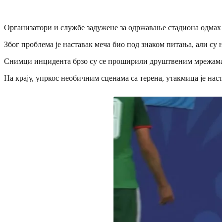
Организатори и службе задужене за одржавање стадиона одмах 
Због проблема је наставак меча био под знаком питања, али су
Снимци инцидента брзо су се проширили друштвеним мрежама, 
На крају, упркос необичним сценама са терена, утакмица је на