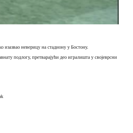
о изазвао неверицу на стадиону у Бостону.
авнату подлогу, претварајући део игралишта у својеврсни
ak