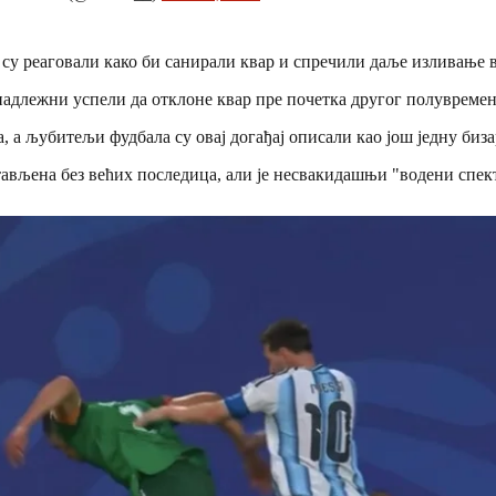
су реаговали како би санирали квар и спречили даље изливање в
 надлежни успели да отклоне квар пре почетка другог полувремен
а љубитељи фудбала су овај догађај описали као још једну биз
стављена без већих последица, али је несвакидашњи "водени спек