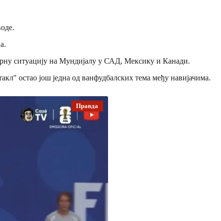
оде.
а.
арну ситуацију на Мундијалу у САД, Мексику и Канади.
такл" остао још једна од ванфудбалских тема међу навијачима.
Правда