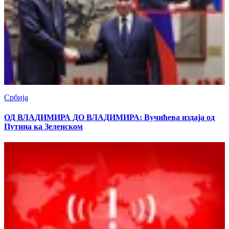
Србија
ОД ВЛАДИМИРА ДО ВЛАДИМИРА: Вучићева издаја од
Путина ка Зеленском