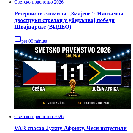
Светско првенство 2026
Резервисти сломили „Змајеве“: Манзамби
двоструки стрелац у убедљивој победи
Швајцарске (ВИДЕО)
pre 00 minuta
Светско првенство 2026
VAR спасао Јужну Африку, Чеси испустили