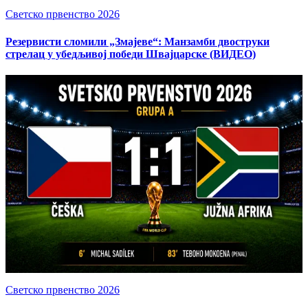
Светско првенство 2026
Резервисти сломили „Змајеве“: Манзамби двоструки
стрелац у убедљивој победи Швајцарске (ВИДЕО)
Светско првенство 2026