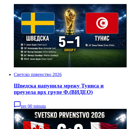
Светско првенство 2026
Шведска напунила мрежу Туниса и
преузела врх групе Ф.(ВИДЕО)
pre 00 minuta