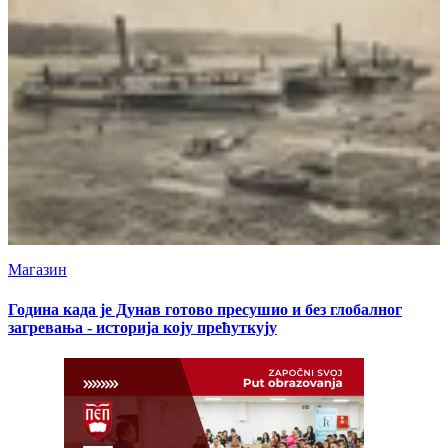
Магазин
Година када је Дунав готово пресушио и без глобалног
загревања - историја коју прећуткују