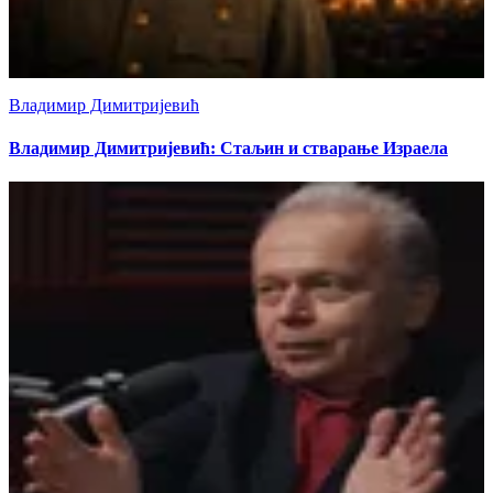
Владимир Димитријевић
Владимир Димитријевић: Стаљин и стварање Израела