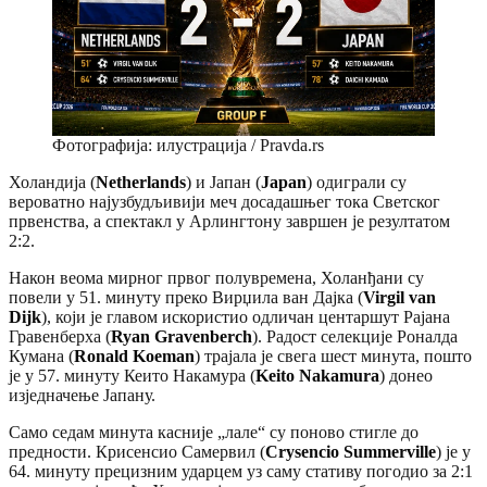
Фотографија: илустрација / Pravda.rs
Холандија (
Netherlands
) и Јапан (
Japan
) одиграли су
вероватно најузбудљивији меч досадашњег тока Светског
првенства, а спектакл у Арлингтону завршен је резултатом
2:2.
Након веома мирног првог полувремена, Холанђани су
повели у 51. минуту преко Вирџила ван Дајка (
Virgil van
Dijk
), који је главом искористио одличан центаршут Рајана
Гравенберха (
Ryan Gravenberch
). Радост селекције Роналда
Кумана (
Ronald Koeman
) трајала је свега шест минута, пошто
је у 57. минуту Кеито Накамура (
Keito Nakamura
) донео
изједначење Јапану.
Само седам минута касније „лале“ су поново стигле до
предности. Крисенсио Самервил (
Crysencio Summerville
) је у
64. минуту прецизним ударцем уз саму стативу погодио за 2:1