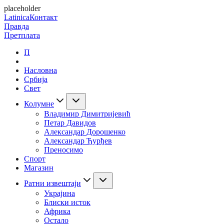
placeholder
Latinica
Контакт
Правда
Претплата
П
Насловна
Србија
Свет
Колумне
Владимир Димитријевић
Петар Давидов
Александар Дорошенко
Александар Ђурђев
Преносимо
Спорт
Магазин
Ратни извештаји
Украјина
Блиски исток
Африка
Остало