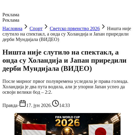
Реклама
Реклама
Насловна
Спорт
Светско првенство 2026
Ништа није
слутило на спектакл, а онда су Холандија и Јапан приредили
дерби Мундијала (ВИДЕО)
Ништа није слутило на спектакл, а
онда су Холандија и Јапан приредили
дерби Мундијала (ВИДЕО)
После мирног првог полувремена уследила је права голеада.
Холандија је два пута водила, али је упорни Јапан успео да
освоји велики бод – 2:2.
Правда
·
17. јун 2026.
14:33