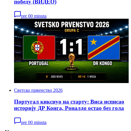
победу (ВИДЕО)
pre 00 minuta
Светско првенство 2026
Португал кикснуо на старту: Виса исписао
историју ДР Конга, Роналдо остао без гола
pre 00 minuta