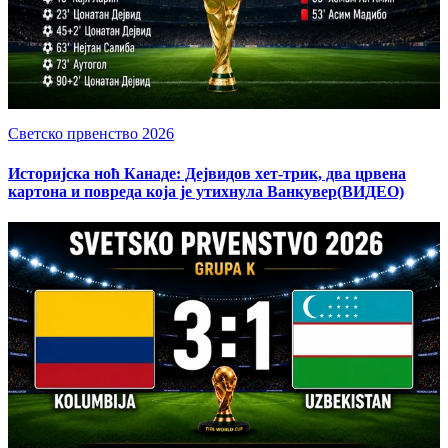
Светско првенство 2026
Историјска ноћ Канаде: Дејвидов хет-трик, два црвена
картона и повреда која је утихнула Ванкувер(ВИДЕО)