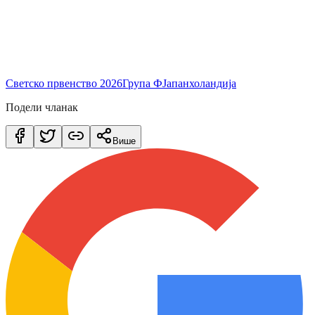
Светско првенство 2026
Група Ф
Јапан
холандија
Подели чланак
Више