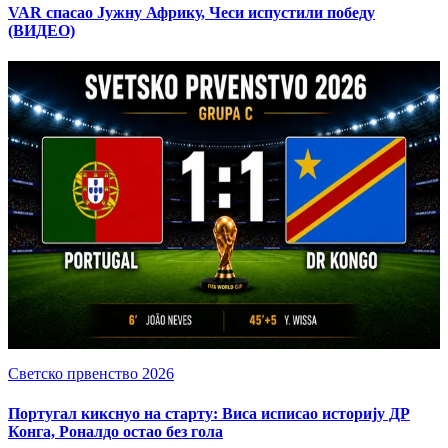
VAR спасао Јужну Африку, Чеси испустили победу
(ВИДЕО)
Светско првенство 2026
Португал кикснуо на старту: Виса исписао историју ДР
Конга, Роналдо остао без гола