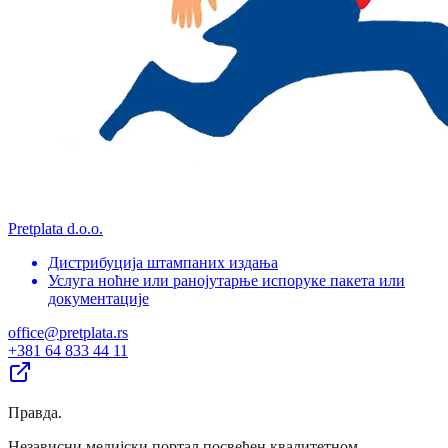
Pretplata d.o.o.
Дистрибуција штампаних издања
Услуга ноћне или ранојутарње испоруке пакета или
документације
office@pretplata.rs
+381 64 833 44 11
Правда
.
Независни медијски портал посвећен квалитетном