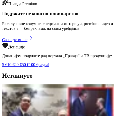
Правда Premium
Подржите независно новинарство
Ексклузивне колумне, специјални интервјуи, premium видео и
текстови — без реклама, на свим уређајима.
Сазнајте више
Донације
Донацијом подржите рад портала „Правда“ и ТВ продукцију:
5
€
10
€
20
€
50
€
100
€
paypal
Истакнуто