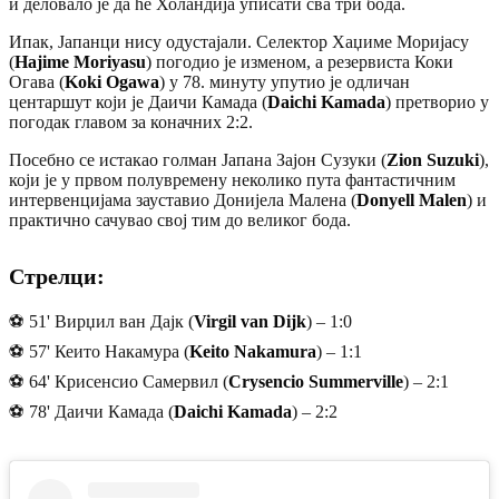
и деловало је да ће Холандија уписати сва три бода.
Ипак, Јапанци нису одустајали. Селектор Хаџиме Моријасу
(
Hajime Moriyasu
) погодио је изменом, а резервиста Коки
Огава (
Koki Ogawa
) у 78. минуту упутио је одличан
центаршут који је Даичи Камада (
Daichi Kamada
) претворио у
погодак главом за коначних 2:2.
Посебно се истакао голман Јапана Зајон Сузуки (
Zion Suzuki
),
који је у првом полувремену неколико пута фантастичним
интервенцијама зауставио Донијела Малена (
Donyell Malen
) и
практично сачувао свој тим до великог бода.
Стрелци:
⚽ 51' Вирџил ван Дајк (
Virgil van Dijk
) – 1:0
⚽ 57' Кеито Накамура (
Keito Nakamura
) – 1:1
⚽ 64' Крисенсио Самервил (
Crysencio Summerville
) – 2:1
⚽ 78' Даичи Камада (
Daichi Kamada
) – 2:2