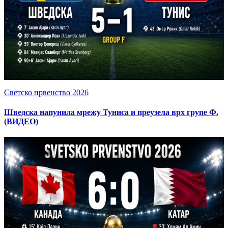
Светско првенство 2026
Шведска напунила мрежу Туниса и преузела врх групе Ф.
(ВИДЕО)