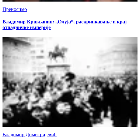
Преносимо
Владимир Кршљанин: „Олуја“, раскринкавање и крај
отпадничке империје
Владимир Димитријевић