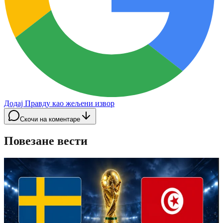
Додај Правду као жељени извор
Скочи на коментаре
Повезане вести