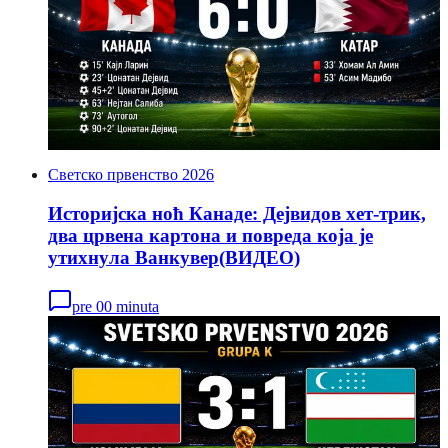
Светско првенство 2026
Историјска ноћ Канаде: Дејвидов хет-трик,
два црвена картона и повреда која је
утихнула Ванкувер(ВИДЕО)
pre 00 minuta