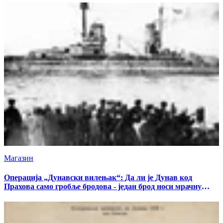
Магазин
Операција „Дунавски вилењак“: Да ли је Дунав код
Прахова само гробље бродова - један брод носи мрачну
тајну