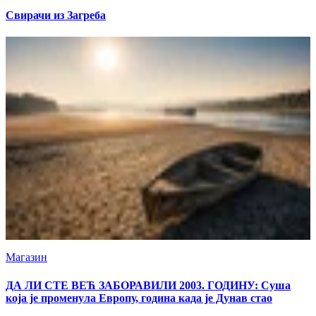
Свирачи из Загреба
Магазин
ДА ЛИ СТЕ ВЕЋ ЗАБОРАВИЛИ 2003. ГОДИНУ: Суша
која је променула Европу, година када је Дунав стао