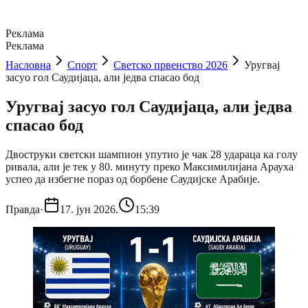
Реклама
Реклама
Насловна
Спорт
Светско првенство 2026
Уругвај
засуо гол Саудијаца, али једва спасао бод
Уругвај засуо гол Саудијаца, али једва
спасао бод
Двоструки светски шампион упутио је чак 28 удараца ка голу
ривала, али је тек у 80. минуту преко Максимилијана Арауха
успео да избегне пораз од борбене Саудијске Арабије.
Правда
·
17. јун 2026.
15:39