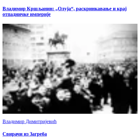
Владимир Кршљанин: „Олуја“, раскринкавање и крај
отпадничке империје
Владимир Димитријевић
Свирачи из Загреба