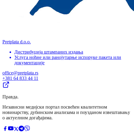
Pretplata d.o.o.
Дистрибуција штампаних издања
Услуга ноћне или ранојутарње испоруке пакета или
документације
office@pretplata.rs
+381 64 833 44 11
Правда
.
Независни медијски портал посвећен квалитетном
новинарству, дубинским анализама и поузданом извештавању
о актуелним догађајима.