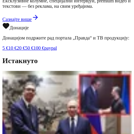
Ексклузивне колумне, специјални интервјуи, premium видео и
текстови — без реклама, на свим уређајима.
Сазнајте више
Донације
Донацијом подржите рад портала „Правда“ и ТВ продукцију:
5
€
10
€
20
€
50
€
100
€
paypal
Истакнуто