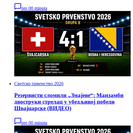
pre 00 minuta
Светско првенство 2026
Резервисти сломили „Змајеве“: Манзамби
двоструки стрелац у убедљивој победи
Швајцарске (ВИДЕО)
pre 00 minuta