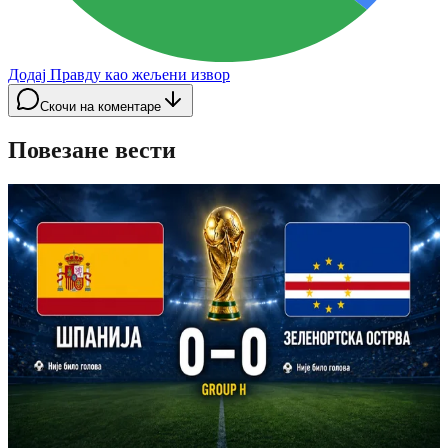
Додај Правду као жељени извор
Скочи на коментаре
Повезане вести