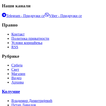
Наши канали
Telegram - Придружи се
Viber - Придружи се
Правно
Контакт
Политика приватности
Услови коришћења
RSS
Рубрике
Србија
Свет
Магазин
Видео
Архива
Колумне
Владимир Димитријевић
Петар Давидов