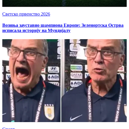
Светско првенство 2026
Возиња зауставио шампиона Европе: Зеленортска Острва
исписала историју на Мундијалу