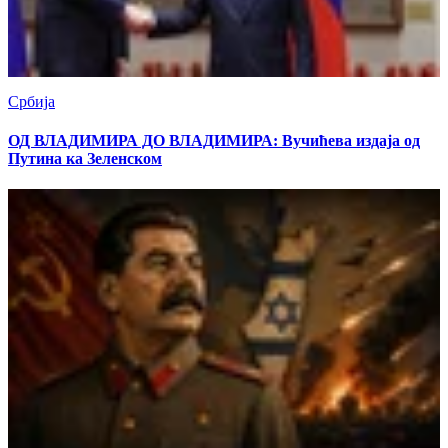
Србија
ОД ВЛАДИМИРА ДО ВЛАДИМИРА: Вучићева издаја од
Путина ка Зеленском