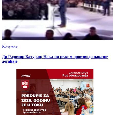
Колумне
Др Радомир Батуран; Наказни режим производи наказне
догађаје