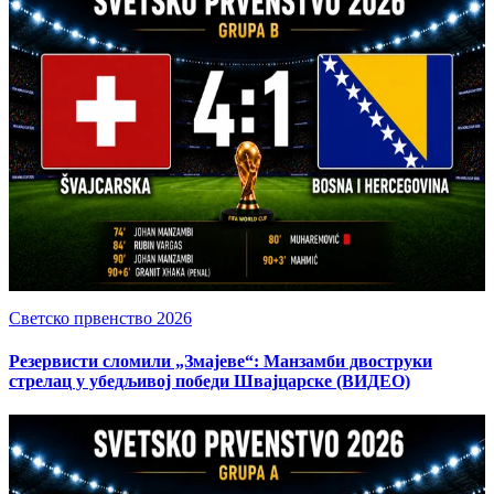
Светско првенство 2026
Резервисти сломили „Змајеве“: Манзамби двоструки
стрелац у убедљивој победи Швајцарске (ВИДЕО)