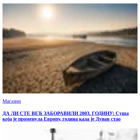
Магазин
ДА ЛИ СТЕ ВЕЋ ЗАБОРАВИЛИ 2003. ГОДИНУ: Суша
која је променула Европу, година када је Дунав стао