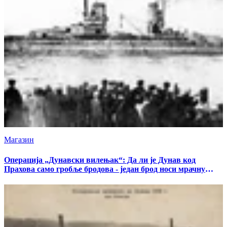
Магазин
Операција „Дунавски вилењак“: Да ли је Дунав код
Прахова само гробље бродова - један брод носи мрачну
тајну