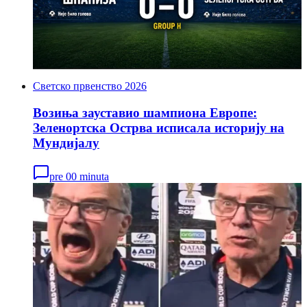
Светско првенство 2026
Возиња зауставио шампиона Европе:
Зеленортска Острва исписала историју на
Мундијалу
pre 00 minuta