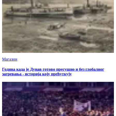
Магазин
Година када је Дунав готово пресушио и без глобалног
загревања - историја коју прећуткују