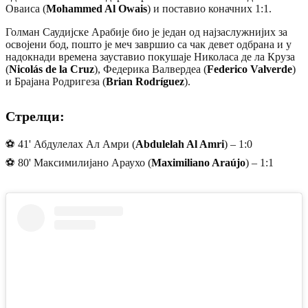
Оваиса (
Mohammed Al Owais
) и поставио коначних 1:1.
Голман Саудијске Арабије био је један од најзаслужнијих за
освојени бод, пошто је меч завршио са чак девет одбрана и у
надокнади времена зауставио покушаје Николаса де ла Круза
(
Nicolás de la Cruz
), Федерика Валвердеа (
Federico Valverde
)
и Брајана Родригеза (
Brian Rodríguez
).
Стрелци:
⚽ 41' Абдулелах Ал Амри (
Abdulelah Al Amri
) – 1:0
⚽ 80' Максимилијано Араухо (
Maximiliano Araújo
) – 1:1