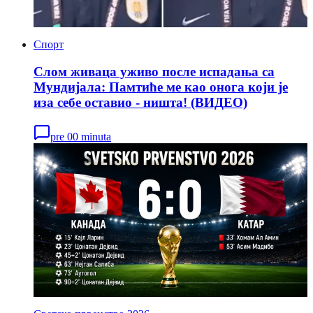
Спорт
Слом живаца уживо после испадања са
Мундијала: Памтиће ме као онога који је
иза себе оставио - ништа! (ВИДЕО)
pre 00 minuta