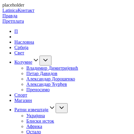
placeholder
Latinica
Контакт
Правда
Претплата
П
Насловна
Србија
Свет
Колумне
Владимир Димитријевић
Петар Давидов
Александар Дорошенко
Александар Ђурђев
Преносимо
Спорт
Магазин
Ратни извештаји
Украјина
Блиски исток
Африка
Остало