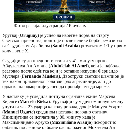
Фотографија: илустрација / Pravda.rs
Уругвај (
Uruguay
) је успео да избегне пораз на старту
Светског првенства, пошто је после велике борбе ремизирао
са Саудијском Арабијом (
Saudi Arabia
) резултатом 1:1 у првом
колу групе Х.
Саудијци су до предности стигли у 41. минуту преко
Абдулелаха Ал Амрија (
Abdulelah Al Amri
), који је најбоље
реаговао после одбитка који је оставио искусни Фернандо
Муслера (
Fernando Muslera
). Двоструки светски шампион је
тек након примљеног гола заиграо агресивније, али до
одласка на одмор није успео да пронађе пут до мреже.
У наставку је уследила потпуна офанзива екипе Марсела
Бијелсе (
Marcelo Bielsa
). Уругвајци су у другом полувремену
упутили чак 23 ударца ка голу ривала, док је Мануел Угарте
(
Manuel Ugarte
) средином наставка погодио стативу.
Иницијатива се исплатила у 80. минуту када је
Максимилијано Араухо (
Maximiliano Araújo
) искористио
одбитак после нове одбране расположеног Мохамеда Ал