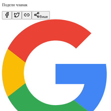
Подели чланак
Више