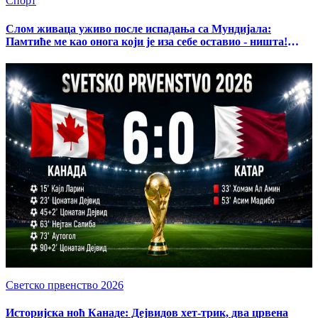
Спорт
Слом живаца уживо после испадања са Мундијала:
Памтиће ме као онога који је иза себе оставио - ништа!
(ВИДЕО)
Светско првенство 2026
Историјска ноћ Канаде: Дејвидов хет-трик, два црвена