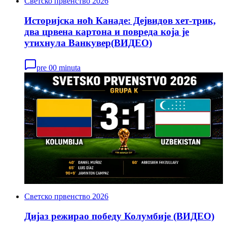
Светско првенство 2026
Историјска ноћ Канаде: Дејвидов хет-трик,
два црвена картона и повреда која је
утихнула Ванкувер(ВИДЕО)
pre 00 minuta
Светско првенство 2026
Дијаз режирао победу Колумбије (ВИДЕО)