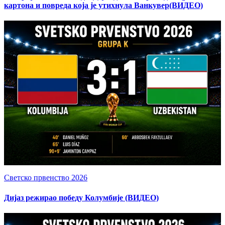
картона и повреда која је утихнула Ванкувер(ВИДЕО)
Светско првенство 2026
Дијаз режирао победу Колумбије (ВИДЕО)