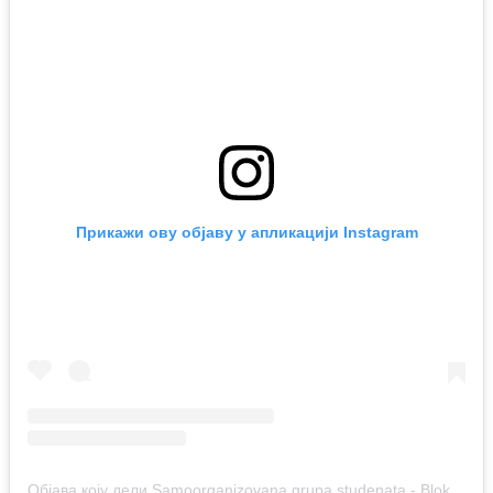
Прикажи ову објаву у апликацији Instagram
Објава коју дели Samoorganizovana grupa studenata - Blokada (@studenti_u_blokadi)