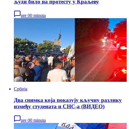
људи било на протесту у Краљеву
pre 00 minuta
Србија
Два снимка која показују кључну разлику
између студената и СНС-а (ВИДЕО)
pre 00 minuta