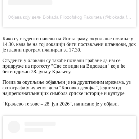
Објава коју дели Blokada Filozofskog Fakulteta (@blokada.ffuns)
Како су студенти навели на Инстаграму, окупљање почиње у
14.30, када ће на тој локацији бити постављени штандови, док
је главни програм планиран за 17.30.
Студенти у блокади су такође позвали грађане да им се
придруже на протесту "Све се види на Видовдан" који ће
бити одржан 28. јуна у Краљеву.
Позив за окупљање објављен је на друштвеним мрежама, уз
фотографију чувеног дела "Косовка девојка", једним од
најпрепознатљивијих симбола српске историје и културе.
"Краљево те зове – 28. јун 2026“, написано је у објави.