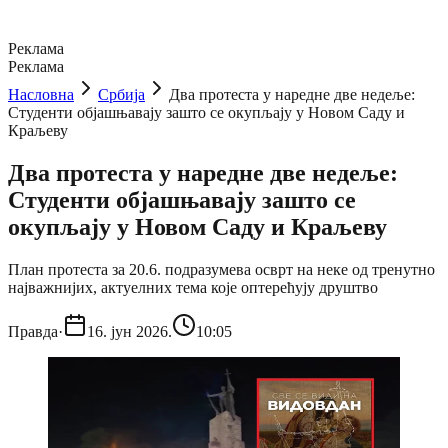
Реклама
Реклама
Насловна
Србија
Два протеста у наредне две недеље:
Студенти објашњавају зашто се окупљају у Новом Саду и
Краљеву
Два протеста у наредне две недеље:
Студенти објашњавају зашто се
окупљају у Новом Саду и Краљеву
План протеста за 20.6. подразумева осврт на неке од тренутно
најважнијих, актуелних тема које оптерећују друштво
Правда
·
16. јун 2026.
10:05