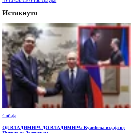
5
€
10
€
20
€
50
€
100
€
paypal
Истакнуто
Србија
ОД ВЛАДИМИРА ДО ВЛАДИМИРА: Вучићева издаја од
Путина ка Зеленском