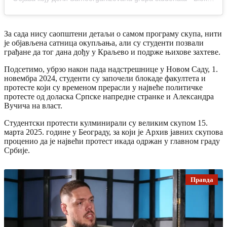
За сада нису саопштени детаљи о самом програму скупа, нити
је објављена сатница окупљања, али су студенти позвали
грађане да тог дана дођу у Краљево и подрже њихове захтеве.
Подсетимо, убрзо након пада надстрешнице у Новом Саду, 1.
новембра 2024, студенти су започели блокаде факултета и
протесте који су временом прерасли у највеће политичке
протесте од доласка Српске напредне странке и Александра
Вучича на власт.
Студентски протести кулминирали су великим скупом 15.
марта 2025. године у Београду, за који је Архив јавних скупова
проценио да је највећи протест икада одржан у главном граду
Србије.
Правда