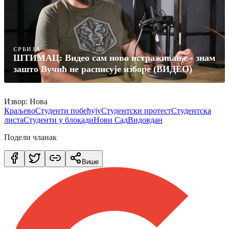
СРБИЈА
ШТИМАЦ: Видео сам ново истраживање - знам
зашто Вучић не расписује изборе (ВИДЕО)
Извор: Нова
Краљево
Студенти побеђују
Студентски протест
Студентска
листа
Студенти у блокади
Нови Сад
Видовдан
Подели чланак
Више