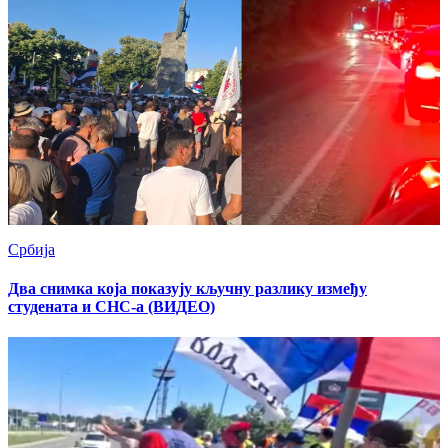
Србија
Два снимка која показују кључну разлику између
студената и СНС-а (ВИДЕО)