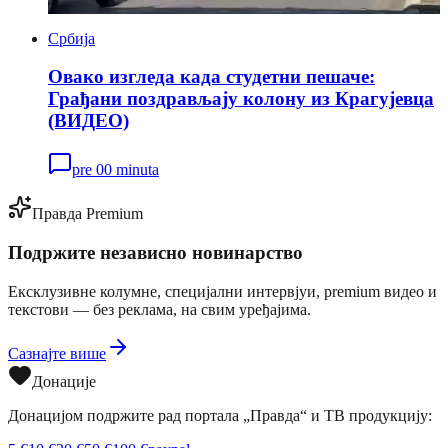
Србија
Овако изгледа када студетни пешаче:
Грађани поздрављају колону из Крагујевца
(ВИДЕО)
pre 00 minuta
Правда Premium
Подржите независно новинарство
Ексклузивне колумне, специјални интервјуи, premium видео и
текстови — без реклама, на свим уређајима.
Сазнајте више
Донације
Донацијом подржите рад портала „Правда“ и ТВ продукцију: