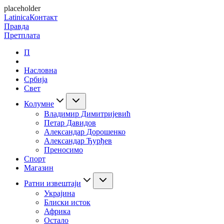
placeholder
Latinica
Контакт
Правда
Претплата
П
Насловна
Србија
Свет
Колумне
Владимир Димитријевић
Петар Давидов
Александар Дорошенко
Александар Ђурђев
Преносимо
Спорт
Магазин
Ратни извештаји
Украјина
Блиски исток
Африка
Остало