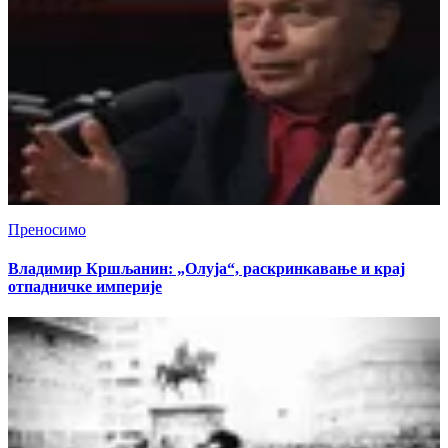
Преносимо
Владимир Кршљанин: „Олуја“, раскринкавање и крај
отпадничке империје