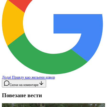
Додај Правду као жељени извор
Скочи на коментаре
Повезане вести