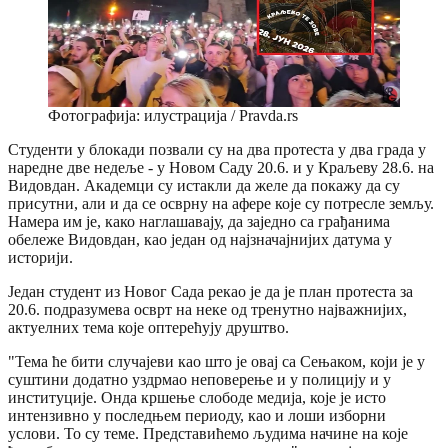
Фотографија: илустрација / Pravda.rs
Студенти у блокади позвали су на два протеста у два града у
наредне две недеље - у Новом Саду 20.6. и у Краљеву 28.6. на
Видовдан. Академци су истакли да желе да покажу да су
присутни, али и да се осврну на афере које су потресле земљу.
Намера им је, како наглашавају, да заједно са грађанима
обележе Видовдан, као један од најзначајнијих датума у
историји.
Један студент из Новог Сада рекао је да је план протеста за
20.6. подразумева осврт на неке од тренутно најважнијих,
актуелних тема које оптерећују друштво.
"Тема ће бити случајеви као што је овај са Сењаком, који је у
суштини додатно уздрмао неповерење и у полицију и у
институције. Онда кршење слободе медија, које је исто
интензивно у последњем периоду, као и лоши изборни
услови. То су теме. Представићемо људима начине на које