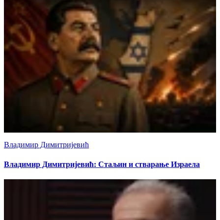
Владимир Димитријевић
Владимир Димитријевић: Стаљин и стварање Израела