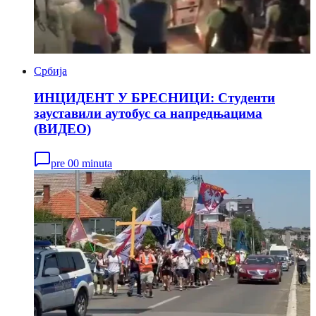
Србија
ИНЦИДЕНТ У БРЕСНИЦИ: Студенти
зауставили аутобус са напредњацима
(ВИДЕО)
pre 00 minuta