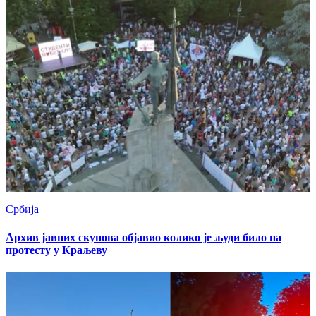
Србија
Архив јавних скупова објавио колико је људи било на
протесту у Краљеву