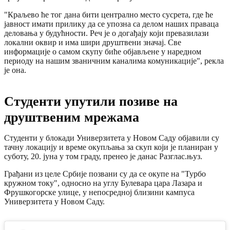
"Краљево ће тог дана бити централно место сусрета, где ће
јавност имати прилику да се упозна са делом наших праваца
деловања у будућности. Реч је о догађају који превазилази
локални оквир и има шири друштвени значај. Све
информације о самом скупу биће објављене у наредном
периоду на нашим званичним каналима комуникације", рекла
је она.
Студенти упутили позиве на
друштвеним мрежама
Студенти у блокади Универзитета у Новом Саду објавили су
тачну локацију и време окупљања за скуп који је планиран у
суботу, 20. јуна у том граду, пренео је данас Разглас.њуз.
Грађани из целе Србије позвани су да се окупе на "Турбо
кружном току", односно на углу Булевара цара Лазара и
Фрушкогорске улице, у непосредној близини кампуса
Универзитета у Новом Саду.