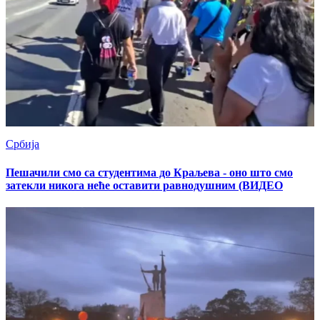
Србија
Пешачили смо са студентима до Краљева - оно што смо
затекли никога неће оставити равнодушним (ВИДЕО