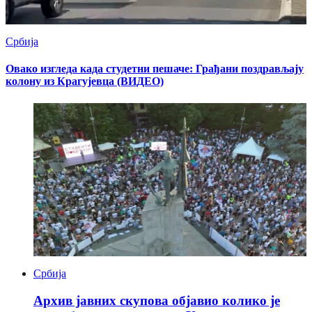
Србија
Овако изгледа када студетни пешаче: Грађани поздрављају
колону из Крагујевца (ВИДЕО)
Србија
Архив јавних скупова објавио колико је