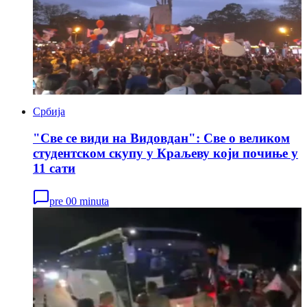
Србија
"Све се види на Видовдан": Све о великом
студентском скупу у Краљеву који почиње у
11 сати
pre 00 minuta