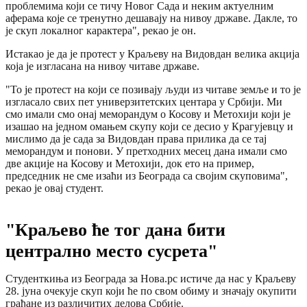
проблемима који се тичу Новог Сада и неким актуелним
аферама које се тренутно дешавају на нивоу државе. Дакле, то
је скуп локалног карактера", рекао је он.
Истакао је да је протест у Краљеву на Видовдан велика акција
која је изгласана на нивоу читаве државе.
"То је протест на који се позивају људи из читаве земље и то је
изгласало свих пет универзитетских центара у Србији. Ми
смо имали смо онај меморандум о Косову и Метохији који је
изашао на једном омањем скупу који се десио у Крагујевцу и
мислимо да је сада за Видовдан права прилика да се тај
меморандум и понови. У претходних месец дана имали смо
две акције на Косову и Метохији, док ето на пример,
председник не сме изаћи из Београда са својим скуповима",
рекао је овај студент.
"Краљево ће тог дана бити
централно место сусрета"
Студенткиња из Београда за Нова.рс истиче да нас у Краљеву
28. јуна очекује скуп који ће по свом обиму и значају окупити
грађане из различитих делова Србије.