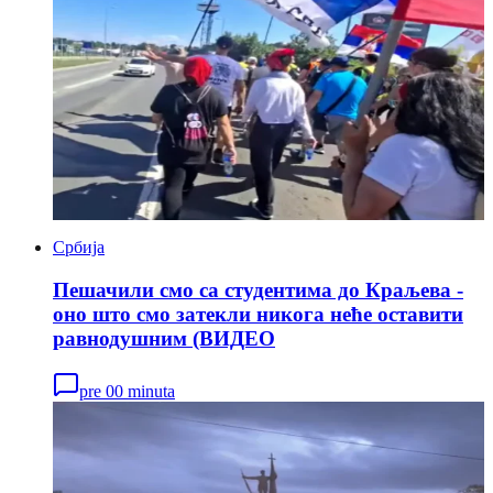
Србија
Пешачили смо са студентима до Краљева -
оно што смо затекли никога неће оставити
равнодушним (ВИДЕО
pre 00 minuta