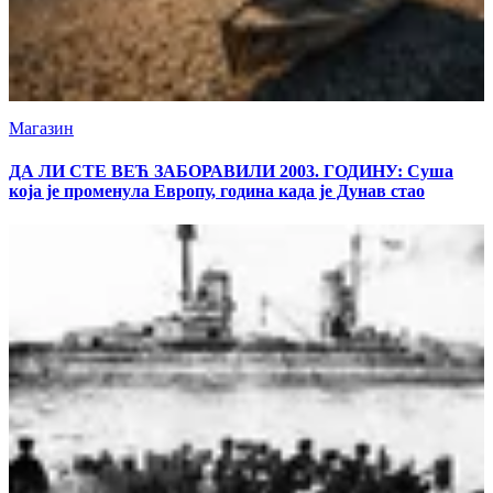
Магазин
ДА ЛИ СТЕ ВЕЋ ЗАБОРАВИЛИ 2003. ГОДИНУ: Суша
која је променула Европу, година када је Дунав стао