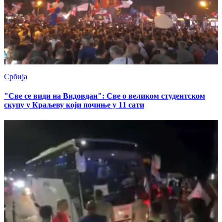
Србија
"Све се види на Видовдан": Све о великом студентском
скупу у Краљеву који почиње у 11 сати