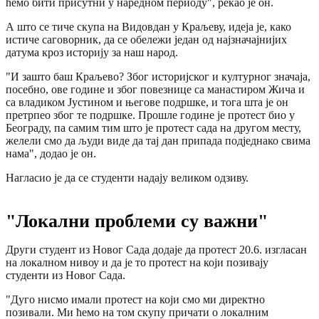
ћемо бити присутни у наредном периоду", рекао је он.
А што се тиче скупа на Видовдан у Краљеву, идеја је, како
истиче саговорник, да се обележи један од најзначајнијих
датума кроз историју за наш народ.
"И зашто баш Краљево? Због историјског и културног значаја,
посебно, ове године и због повезнице са манастиром Жича и
са владиком Јустином и његове подршке, и тога шта је он
претрпео због те подршке. Прошле године је протест био у
Београду, па самим тим што је протест сада на другом месту,
желели смо да људи виде да тај дан припада подједнако свима
нама", додао је он.
Нагласио је да се студенти надају великом одзиву.
"Локални проблеми су важни"
Други студент из Новог Сада додаје да протест 20.6. изгласан
на локалном нивоу и да је то протест на који позивају
студенти из Новог Сада.
"Дуго нисмо имали протест на који смо ми директно
позивали. Ми ћемо на том скупу причати о локалним