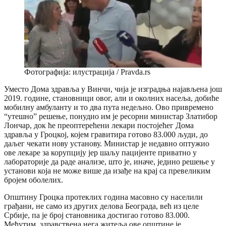
Фотографија: илустрација / Pravda.rs
Уместо Дома здравља у Винчи, чија је изградња најављена још
2019. године, становници овог, али и околних насеља, добиће
мобилну амбуланту и то два пута недељно. Ово привремено
“утешно” решење, понудио им је ресорни министар Златибор
Лончар, док ће преоптерећени лекари постојећег Дома
здравља у Гроцкој, којем гравитира готово 83.000 људи, до
даљег чекати нову установу. Министар је недавно оптужио
ове лекаре за корупцију јер шаљу пацијенте приватно у
лабораторије да раде анализе, што је, иначе, једино решење у
установи која не може више да изађе на крај са превеликим
бројем оболелих.
Општину Гроцка протеклих година масовно су населили
грађани, не само из других делова Београда, већ из целе
Србије, па је број становника достигао готово 83.000.
Међутим, здравствена нега житеља ове општине је,