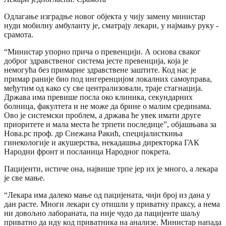
Одлагање изградње новог објекта у чију замену министар
нуди мобилну амбуланту је, сматрају лекари, у најмању руку -
срамота.
“Министар упорно прича о превенцији. А основа сваког
доброг здравственог система јесте превенција, која је
немогућа без примарне здравствене заштите. Код нас је
примар раније био под ингеренцијом локалних самоуправа,
међутим од како су све централизовали, траје стагнација.
Држава има превише посла око клиника, секундарних
болница, факултета и не може да брине о малим срединама.
Ово је системски проблем, а држава ће увек имати друге
приоритете и мала места ће трпети последице”, објашњава за
Нова.рс проф. др Снежана Ракић, специјалисткиња
гинекологије и акушерства, некадашња директорка ГАК
Народни фронт и посланица Народног покрета.
Пацијенти, истиче она, највише трпе јер их је много, а лекара
је све мање.
“Лекара има далеко мање од пацијената, чији број из дана у
дан расте. Многи лекари су отишли у приватну праксу, а нема
ни довољно лабораната, па није чудо да пацијенте шаљу
приватно да иду код приватника на анализе. Министар напада