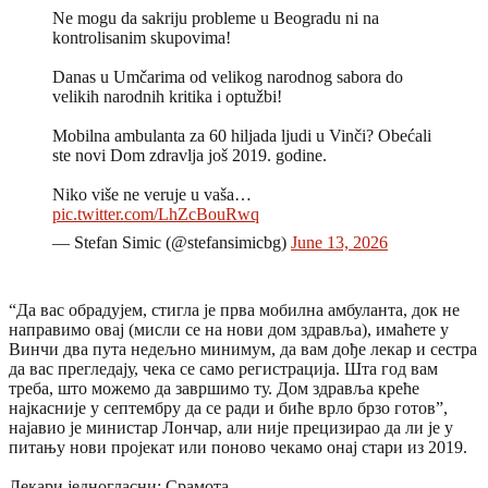
Ne mogu da sakriju probleme u Beogradu ni na
kontrolisanim skupovima!
Danas u Umčarima od velikog narodnog sabora do
velikih narodnih kritika i optužbi!
Mobilna ambulanta za 60 hiljada ljudi u Vinči? Obećali
ste novi Dom zdravlja još 2019. godine.
Niko više ne veruje u vaša…
pic.twitter.com/LhZcBouRwq
— Stefan Simic (@stefansimicbg)
June 13, 2026
“Да вас обрадујем, стигла је прва мобилна амбуланта, док не
направимо овај (мисли се на нови дом здравља), имаћете у
Винчи два пута недељно минимум, да вам дође лекар и сестра
да вас прегледају, чека се само регистрација. Шта год вам
треба, што можемо да завршимо ту. Дом здравља креће
најкасније у септембру да се ради и биће врло брзо готов”,
најавио је министар Лончар, али није прецизирао да ли је у
питању нови пројекат или поново чекамо онај стари из 2019.
Лекари једногласни: Срамота