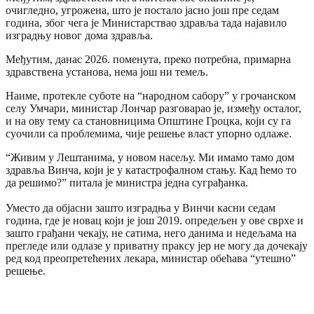
очигледно, угрожена, што је постало јасно још пре седам
година, због чега је Министарствао здравља тада најавило
изградњу новог дома здравља.
Међутим, данас 2026. поменута, преко потребна, примарна
здравствена установа, нема још ни темељ.
Наиме, протекле суботе на “народном сабору” у грочанском
селу Умчари, министар Лончар разговарао је, између осталог,
и на ову тему са становницима Општине Гроцка, који су га
суочили са проблемима, чије решење власт упорно одлаже.
“Живим у Лештанима, у новом насељу. Ми имамо тамо дом
здравља Винча, који је у катастрофалном стању. Кад ћемо то
да решимо?” питала је министра једна суграђанка.
Уместо да објасни зашто изградња у Винчи касни седам
година, где је новац који је још 2019. опредељен у ове сврхе и
зашто грађани чекају, не сатима, него данима и недељама на
прегледе или одлазе у приватну праксу јер не могу да дочекају
ред код преопретећених лекара, министар обећава “утешно”
решење.