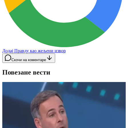
Додај Правду као жељени извор
Скочи на коментаре
Повезане вести