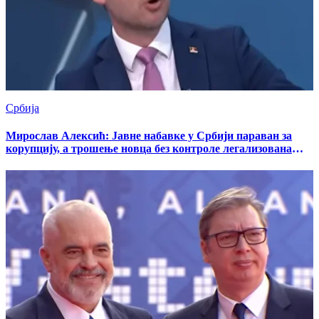
Србија
Мирослав Алексић: Јавне набавке у Србији параван за
корупцију, а трошење новца без контроле легализована
крађа