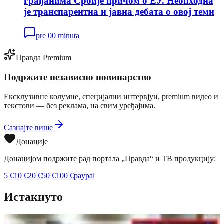
грађанима Србије причом о ЕУ. Неопходна
је транспарентна и јавна дебата о овој теми
pre 00 minuta
Правда Premium
Подржите независно новинарство
Ексклузивне колумне, специјални интервјуи, premium видео и
текстови — без реклама, на свим уређајима.
Сазнајте више
Донације
Донацијом подржите рад портала „Правда“ и ТВ продукцију:
5
€
10
€
20
€
50
€
100
€
paypal
Истакнуто