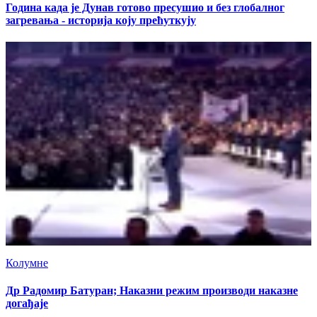
Година када је Дунав готово пресушио и без глобалног
загревања - историја коју прећуткују
Колумне
Др Радомир Батуран; Наказни режим производи наказне
догађаје