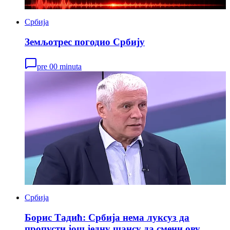
Србија
Земљотрес погодио Србију
pre 00 minuta
Србија
Борис Тадић: Србија нема луксуз да
пропусти још једну шансу да смени ову