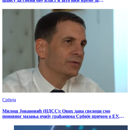
шансу да смени ову власт и зато није време за
експериментисање, већ за озбиљну стратегију и
организацију
Србија
Милош Јовановић (НДСС): Ових дана сведоци смо
поновног мазања очију грађанима Србије причом о ЕУ.
Неопходна је транспарентна и јавна дебата о овој теми