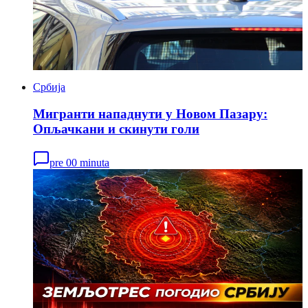
Србија
Мигранти нападнути у Новом Пазару:
Опљачкани и скинути голи
pre 00 minuta