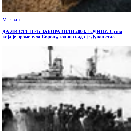
Магазин
ДА ЛИ СТЕ ВЕЋ ЗАБОРАВИЛИ 2003. ГОДИНУ: Суша
која је променула Европу, година када је Дунав стао