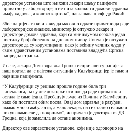
директоре установа што њихови лекари шаљу пацијенте
приватно у лабораторије, а не пита колико ти домови здравља
имају кадрова, а колико картона”, наглашава проф. др Ракић.
Због пацијената који кажу да масовно одлазе приватно да раде
лабораторијске анализе, министар је оптужио лекаре и
директоре домова здравља, који са минимумом особља једва
постижу број оболелих на дневном нивоу. Лончар је оптужио
директоре да су корумпирани, иако је већину челних људи у
свим здравственим установама поставила владајућа Српска
напредна странка.
Иначе, лекари Дома здравља Гроцка испричали су раније за
наш портал да је најтежа ситуација у Калуђерици јер је тамо и
највише пацијената.
“У Калуђерици су рецимо прошле године била три
гинеколога, па су две докторке отишле да раде приватно и
остала је само једна. Пребацују људе из Врчина у Калуђерицу
како би постигли обим посла. Овај дом здравља је разуђен,
имамо много амбуланти, а мало лекара, па се стално селимо и
покушавамо све да покрпимо”, испричала је докторка из ДЗ
Гроцка, која је замолила да остане анонимна.
Директор ове здравствене установе, који није одговорио на