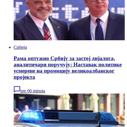
Србија
Рама оптужио Србију за застој дијалога,
аналитичари поручују: Наставак политике
усмерене на промоцију великоалбанског
пројекта
pre 00 minuta