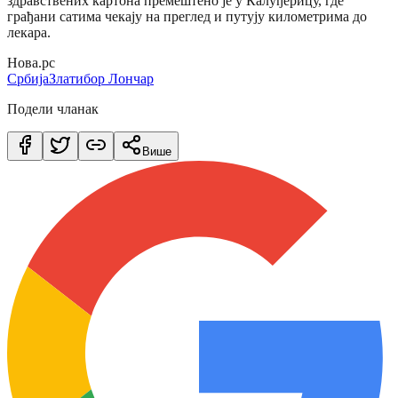
здравствених картона премештено је у Калуђерицу, где
грађани сатима чекају на преглед и путују километрима до
лекара.
Нова.рс
Србија
Златибор Лончар
Подели чланак
Више