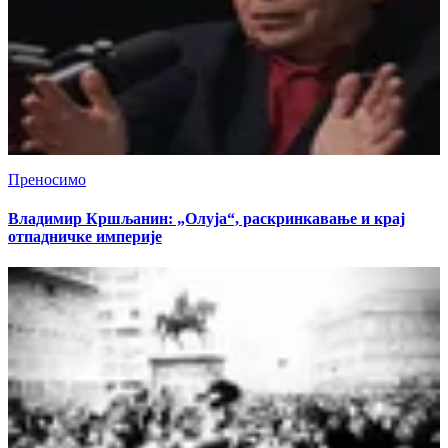
Преносимо
Владимир Кршљанин: „Олуја“, раскринкавање и крај
отпадничке империје