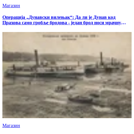
Магазин
Операција „Дунавски вилењак“: Да ли је Дунав код
Прахова само гробље бродова - један брод носи мрачну
тајну
Магазин