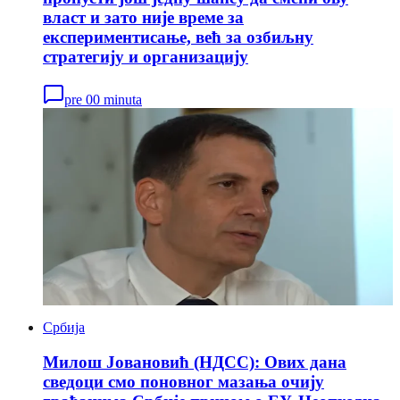
власт и зато није време за
експериментисање, већ за озбиљну
стратегију и организацију
pre 00 minuta
Србија
Милош Јовановић (НДСС): Ових дана
сведоци смо поновног мазања очију