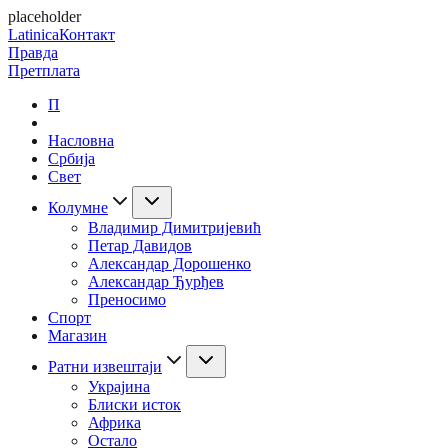
placeholder
Latinica
Контакт
Правда
Претплата
П
Насловна
Србија
Свет
Колумне
Владимир Димитријевић
Петар Давидов
Александар Дорошенко
Александар Ђурђев
Преносимо
Спорт
Магазин
Ратни извештаји
Украјина
Блиски исток
Африка
Остало