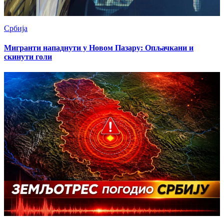
Србија
Мигранти нападнути у Новом Пазару: Опљачкани и
скинути голи