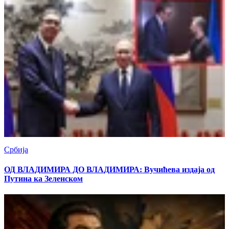
Србија
ОД ВЛАДИМИРА ДО ВЛАДИМИРА: Вучићева издаја од
Путина ка Зеленском