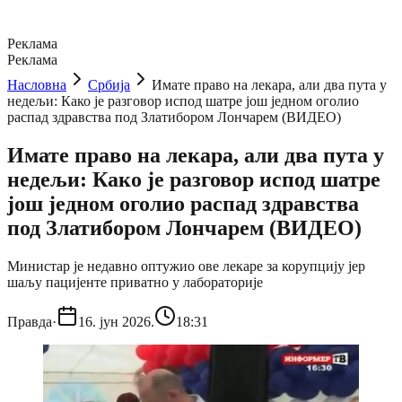
Реклама
Реклама
Насловна
Србија
Имате право на лекара, али два пута у
недељи: Како је разговор испод шатре још једном оголио
распад здравства под Златибором Лончарем (ВИДЕО)
Имате право на лекара, али два пута у
недељи: Како је разговор испод шатре
још једном оголио распад здравства
под Златибором Лончарем (ВИДЕО)
Министар је недавно оптужио ове лекаре за корупцију јер
шаљу пацијенте приватно у лабораторије
Правда
·
16. јун 2026.
18:31