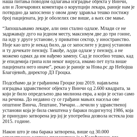
наша питања поводом одлагања изградње објекта у Винчи,
али и Лончарових коментара о корупцији лекара, раније нам је
потврдио да запослени у овом дому здравља тешко постижу
број пацијената, јер је оболелих све више, а њих све мање.
“Запошљавамо лекаре, али они стално одлазе. Млади се не
задржавају дуго на једном месту, максимум две до три гоине,
па иду у друге установе, у приватни сектор, у иностранство.
Није као што је некад било, да се запослите у једној установи
и ту дочекате пензију. Такође, људи одлазе у пензију, а не
можемо одмах да им нађемо замену. Сад је посебно тешко, кад
је епидемија грипа или неког вируса, имамо пет пута више
пацијената него иначе”, рекао је раније за Нова.рс др Небојша
Благојевић, директор ДЗ Гроцка.
Подсећамо да је грађанима Гроцке још 2019. најављена
изградња здравственог објекта у Винчи од 2.600 квадрата, за
који је било опредељено два милиона евра, а који је остао само
на речима. До недавно су се грађани мањих насеља ове
општине Винча, Лештане, Умчари…лечили у здравственој
установи која је била смештена у бараки подигнутој 1986, која
је принудно затворена јер јој је употребна дозвола истекла још
2015. године.
Након што је ова барака затворена, више од 30.000