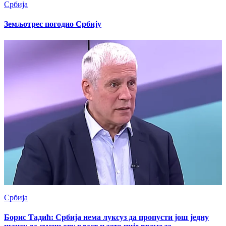
Србија
Земљотрес погодио Србију
Србија
Борис Тадић: Србија нема луксуз да пропусти још једну