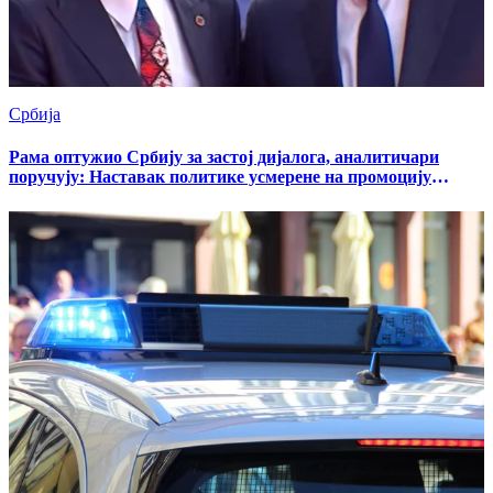
Србија
Рама оптужио Србију за застој дијалога, аналитичари
поручују: Наставак политике усмерене на промоцију
великоалбанског пројекта