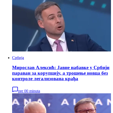
Србија
Мирослав Алексић: Јавне набавке у Србији
параван за корупцију, а трошење новца без
контроле легализована крађа
pre 00 minuta