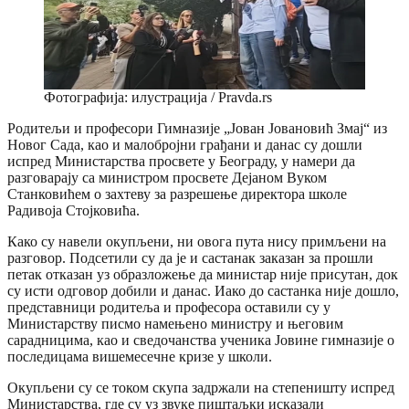
Фотографија: илустрација / Pravda.rs
Родитељи и професори Гимназије „Јован Јовановић Змај“ из
Новог Сада, као и малобројни грађани и данас су дошли
испред Министарства просвете у Београду, у намери да
разговарају са министром просвете Дејаном Вуком
Станковићем о захтеву за разрешење директора школе
Радивоја Стојковића.
Како су навели окупљени, ни овога пута нису примљени на
разговор. Подсетили су да је и састанак заказан за прошли
петак отказан уз образложење да министар није присутан, док
су исти одговор добили и данас. Иако до састанка није дошло,
представници родитеља и професора оставили су у
Министарству писмо намењено министру и његовим
сарадницима, као и сведочанства ученика Јовине гимназије о
последицама вишемесечне кризе у школи.
Окупљени су се током скупа задржали на степеништу испред
Министарства, где су уз звуке пиштаљки исказали