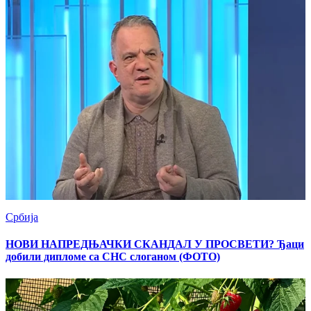
Србија
НОВИ НАПРЕДЊАЧКИ СКАНДАЛ У ПРОСВЕТИ? Ђаци
добили дипломе са СНС слоганом (ФОТО)