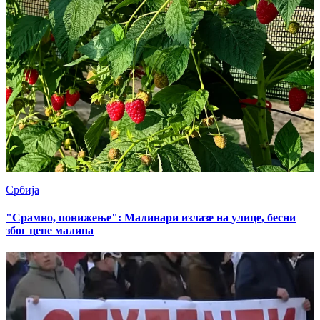
Србија
"Срамно, понижење": Малинари излазе на улице, бесни
због цене малина