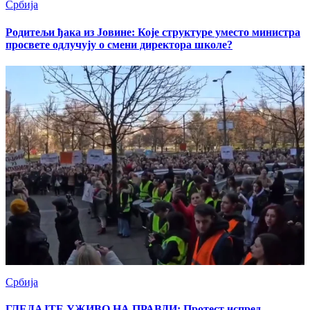
Србија
Родитељи ђака из Јовине: Које структуре уместо министра
просвете одлучују о смени директора школе?
Србија
ГЛЕДАЈТЕ УЖИВО НА ПРАВДИ: Протест испред