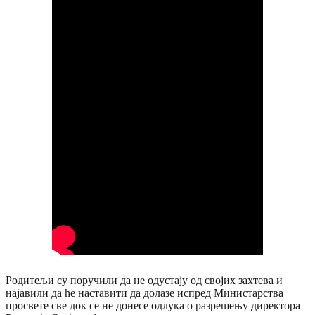
Родитељи су поручили да не одустају од својих захтева и
најавили да ће наставити да долазе испред Министарства
просвете све док се не донесе одлука о разрешењу директора