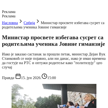
Реклама
Реклама
Насловна
Србија
Министар просвете избегава сусрет са
родитељима ученика Јовине гиманзије
Министар просвете избегава сусрет са
родитељима ученика Јовине гиманзије
Иако је заказао састанак за прошли петак, министар Дејан Вук
Станковић се није појавио, али ни данас, иако је имао времена
да гостује на РТС и оптужи родитеље како "политизују" цео
случај
Правда
·
15. јун 2026.
15:00