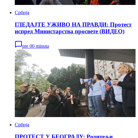
Србија
ГЛЕДАЈТЕ УЖИВО НА ПРАВДИ: Протест
испред Министарства просвете (ВИДЕО)
pre 00 minuta
Србија
ПРОТЕСТ У БЕОГРАДУ: Родитељи