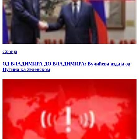
Србија
ОД ВЛАДИМИРА ДО ВЛАДИМИРА: Вучићева издаја од
Путина ка Зеленском