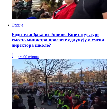
Србија
Родитељи ђака из Јовине: Које структуре
уместо министра просвете одлучују о смени
директора школе?
pre 00 minuta