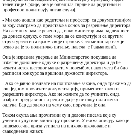
телевизије Србије, она је одбацила тврдње да родитељи и
професори политизују читав случај.
- Ми смо дошли као родитељи и професор, са документацијом
за коју сматрамо да представља основ за разрешење директора.
На састанку нам је речено да, иако министар има надлежност
да донесе одлуку, о томе мора да се консултује и са другим
структурама и са врхом своје странке. Сам министар нам је
рекао да је то политичко питање, навела је Радмановић.
Она је изразила уверење да Министарство покушава да
избегне доношење одлуке о разрешењу директора и да ће
чекати истек његовог мандата у новембру, након чега би био
расписан конкурс за вршиоца дужности директора.
- Ако се јавно позивате на поштовање закона, онда тражимо да
још једном прочитате документацију, примените закон и
разрешите директора. Ако не желите да то учините, онда
изађите пред јавност и реците да је у питању политичка
одлука. Бар да знамо на чему смо, поручила је она.
Током окупљања прочитани су и делови писама које су
ученици упутили министру просвете. У њима описују како је
вишемесечна криза утицала на њихово школовање и
свакодневни живот.