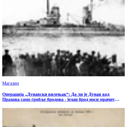
Магазин
Операција „Дунавски вилењак“: Да ли је Дунав код
Прахова само гробље бродова - један брод носи мрачну
тајну