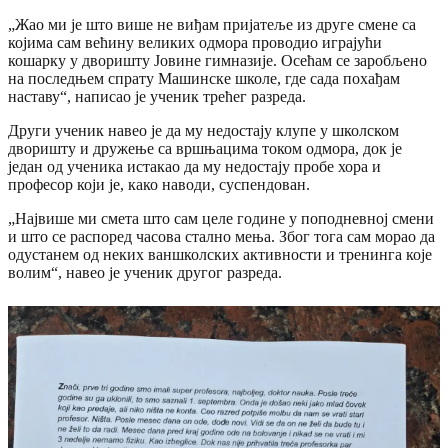
„Жао ми је што више не виђам пријатеље из друге смене са
којима сам већину великих одмора проводио играјући
кошарку у дворишту Јовине гимназије. Осећам се заробљено
на последњем спрату Машинске школе, где сада похађам
наставу“, написао је ученик трећег разреда.
Други ученик навео је да му недостају клупе у школском
дворишту и дружење са вршњацима током одмора, док је
један од ученика истакао да му недостају пробе хора и
професор који је, како наводи, суспендован.
„Највише ми смета што сам целе године у поподневној смени
и што се распоред часова стално мења. Због тога сам морао да
одустанем од неких ваншколских активности и тренинга које
волим“, навео је ученик другог разреда.