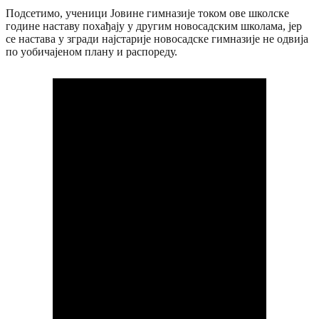
Подсетимо, ученици Јовине гимназије током ове школске
године наставу похађају у другим новосадским школама, јер
се настава у згради најстарије новосадске гимназије не одвија
по уобичајеном плану и распореду.