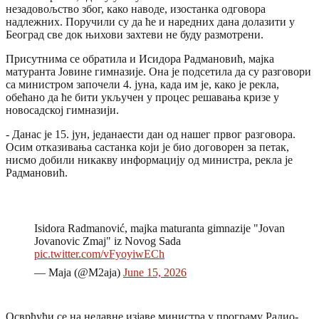
незадовољство због, како наводе, изостанка одговора
надлежних. Поручили су да ће и наредних дана долазити у
Београд све док њихови захтеви не буду размотрени.
Присутнима се обратила и Исидора Радмановић, мајка
матуранта Јовине гимназије. Она је подсетила да су разговори
са министром започели 4. јуна, када им је, како је рекла,
обећано да ће бити укључен у процес решавања кризе у
новосадској гимназији.
- Данас је 15. јун, једанаести дан од нашег првог разговора.
Осим отказивања састанка који је био договорен за петак,
нисмо добили никакву информацију од министра, рекла је
Радмановић.
Isidora Radmanović, majka maturanta gimnazije "Jovan
Jovanovic Zmaj" iz Novog Sada
pic.twitter.com/vFyoyiwECh
— Maja (@M2aja)
June 15, 2026
Осврћући се на недавне изјаве министра у програму Радио-