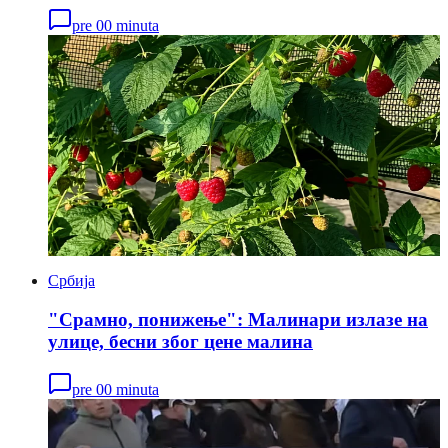
pre 00 minuta
Србија
"Срамно, понижење": Малинари излазе на
улице, бесни због цене малина
pre 00 minuta