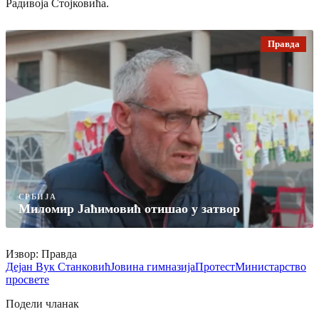
Радивоја Стојковића.
Правда
СРБИЈА
Миломир Јаћимовић отишао у затвор
Извор: Правда
Дејан Вук Станковић
Јовина гимназија
Протест
Министарство
просвете
Подели чланак