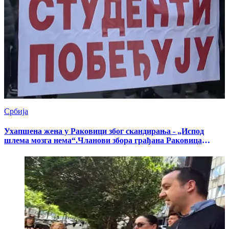
Србија
Ухапшена жена у Раковици због скандирања - „Испод
шлема мозга нема“.Чланови збора грађана Раковица
најавили су да ће затражити смену начелника Полицијске
станице Раковица Милана Пековића