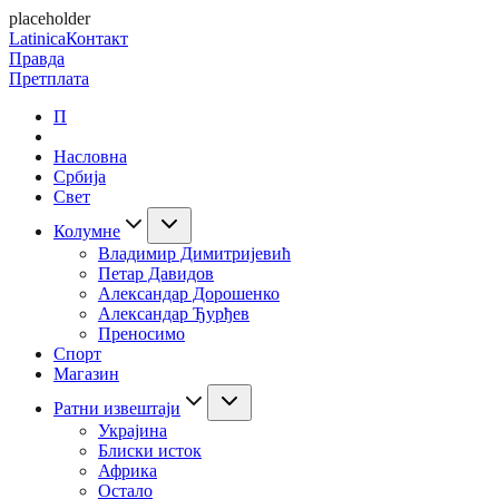
placeholder
Latinica
Контакт
Правда
Претплата
П
Насловна
Србија
Свет
Колумне
Владимир Димитријевић
Петар Давидов
Александар Дорошенко
Александар Ђурђев
Преносимо
Спорт
Магазин
Ратни извештаји
Украјина
Блиски исток
Африка
Остало