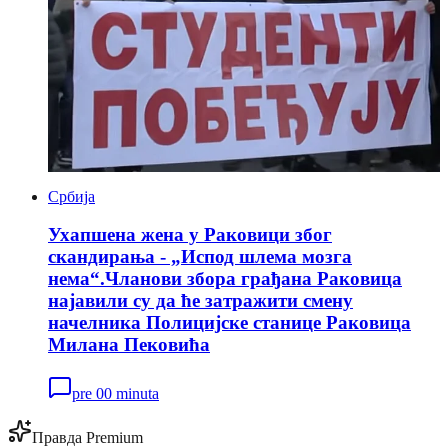
Србија
Ухапшена жена у Раковици због
скандирања - „Испод шлема мозга
нема“.Чланови збора грађана Раковица
најавили су да ће затражити смену
начелника Полицијске станице Раковица
Милана Пековића
pre 00 minuta
Правда Premium