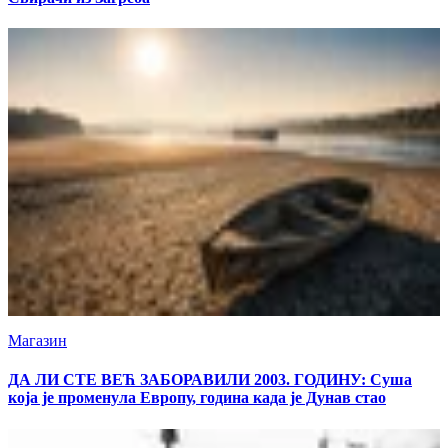
Магазин
ДА ЛИ СТЕ ВЕЋ ЗАБОРАВИЛИ 2003. ГОДИНУ: Суша
која је променула Европу, година када је Дунав стао