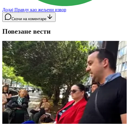
Додај Правду као жељени извор
Скочи на коментаре
Повезане вести