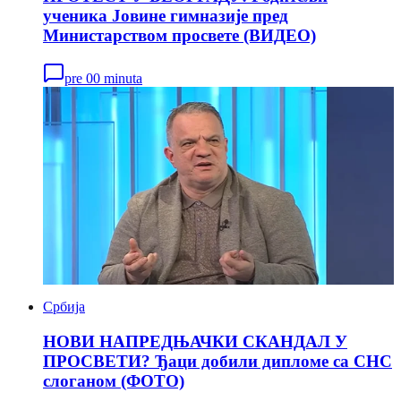
ученика Јовине гимназије пред
Министарством просвете (ВИДЕО)
pre 00 minuta
Србија
НОВИ НАПРЕДЊАЧКИ СКАНДАЛ У
ПРОСВЕТИ? Ђаци добили дипломе са СНС
слоганом (ФОТО)