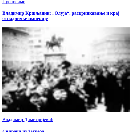
Преносимо
Владимир Кршљанин: „Олуја“, раскринкавање и крај
отпадничке империје
Владимир Димитријевић
Свирачи из Загреба