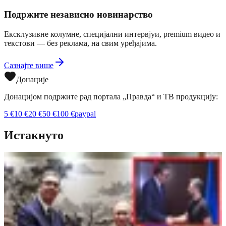
Подржите независно новинарство
Ексклузивне колумне, специјални интервјуи, premium видео и
текстови — без реклама, на свим уређајима.
Сазнајте више
Донације
Донацијом подржите рад портала „Правда“ и ТВ продукцију:
5
€
10
€
20
€
50
€
100
€
paypal
Истакнуто