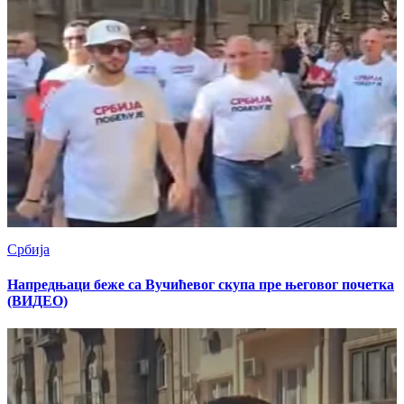
Србија
Напредњаци беже са Вучићевог скупа пре његовог почетка
(ВИДЕО)