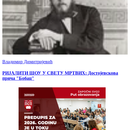
Владимир Димитријевић
РИЈАЛИТИ ШОУ У СВЕТУ МРТВИХ: Достојевскова
прича "Бобац"