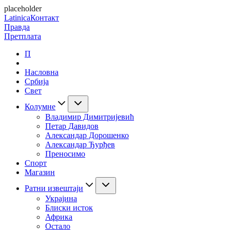
placeholder
Latinica
Контакт
Правда
Претплата
П
Насловна
Србија
Свет
Колумне
Владимир Димитријевић
Петар Давидов
Александар Дорошенко
Александар Ђурђев
Преносимо
Спорт
Магазин
Ратни извештаји
Украјина
Блиски исток
Африка
Остало