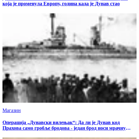
која је променула Европу, година када је Дунав стао
Магазин
Операција „Дунавски вилењак“: Да ли је Дунав код
Прахова само гробље бродова - један брод носи мрачну
тајну