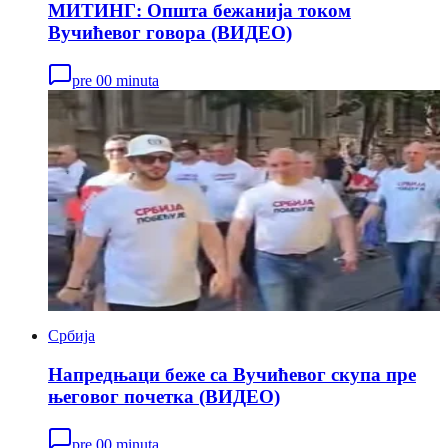
МИТИНГ: Општа бежанија током
Вучићевог говора (ВИДЕО)
pre 00 minuta
Србија
Напредњаци беже са Вучићевог скупа пре
његовог почетка (ВИДЕО)
pre 00 minuta