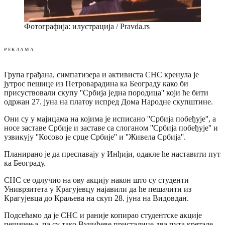
Фотографија: илустрација / Pravda.rs
РЕКЛАМА
Група грађана, симпатизера и активиста СНС кренула је
јутрос пешице из Петроварадина ка Београду како би
присуствовали скупу ''Србија једна породица'' који ће бити
одржан 27. јуна на платоу испред Дома Народне скупштине.
Они су у мајицама на којима је исписано ''Србија побеђује'', а
носе заставе Србије и заставе са слоганом ''Србија побеђује'' и
узвикују ''Косово је срце Србије'' и ''Живела Србија''.
Планирано је да преспавају у Инђији, одакле ће наставити пут
ка Београду.
СНС се одлучио на ову акцију након што су студенти
Униврзитета у Крагујевцу најавили да ће пешачити из
Крагујевца до Краљева на скуп 28. јуна на Видовдан.
Подсећамо да је СНС и раније копирао студентске акције
пешачења, па су тако Вучићеве присталице два пута кретале