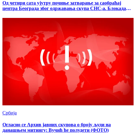
Од четири сата ујутру почиње затварање за саобраћај
центра Београда због одржавања скупа СНС-а. Блокада
саобраћаја ће трајати до четири сата ујутро 29. јуна
Србија
Огласио се Архив јавних скупова о броју људи на
данашњем митингу: Вучић ће полудети (ФОТО)