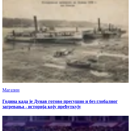
Магазин
Година када је Дунав готово пресушио и без глобалног
загревања - историја коју прећуткују