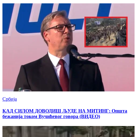
Србија
КАД СИЛОМ ДОВОДИШ ЉУДЕ НА МИТИНГ: Општа
бежанија током Вучићевог говора (ВИДЕО)