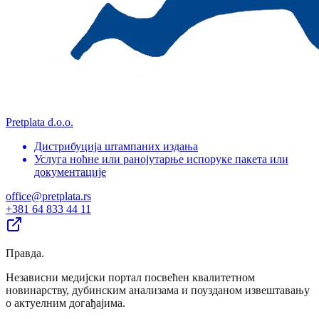
Pretplata d.o.o.
Дистрибуција штампаних издања
Услуга ноћне или ранојутарње испоруке пакета или
документације
office@pretplata.rs
+381 64 833 44 11
Правда
.
Независни медијски портал посвећен квалитетном
новинарству, дубинским анализама и поузданом извештавању
о актуелним догађајима.