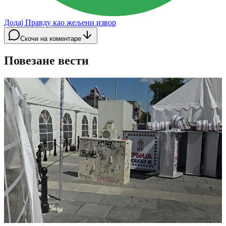
Додај Правду као жељени извор
Скочи на коментаре
Повезане вести