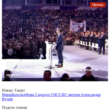
Правда
СРБИЈА
Је л’ ово нормално, је л’ то та историјска
подршка?! Како СНС у Нишу скупља људе за
протест
Извор: Танјуг
Марш
Београд
Нови Сад
скуп СНС
СНС митинг
Александар
Вучић
Подели чланак