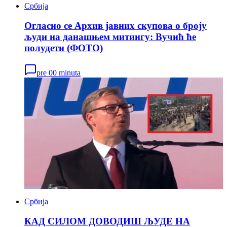
Србија
Огласио се Архив јавних скупова о броју
људи на данашњем митингу: Вучић ће
полудети (ФОТО)
pre 00 minuta
Србија
КАД СИЛОМ ДОВОДИШ ЉУДЕ НА