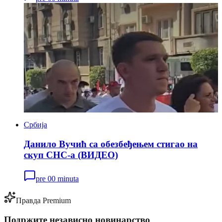
Србија
Данило Вучић са обезбеђењем стигао на
скуп СНС-а (ВИДЕО)
pre 00 minuta
Правда Premium
Подржите независно новинарство