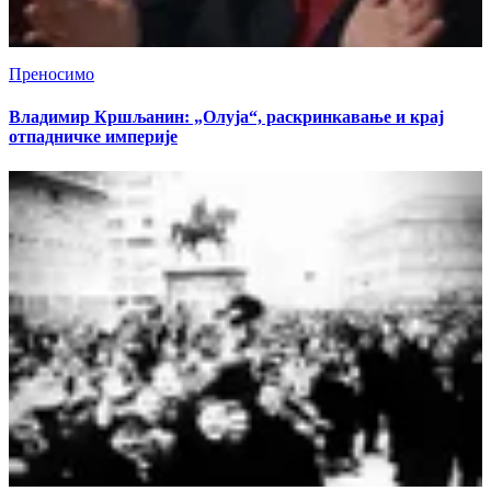
Преносимо
Владимир Кршљанин: „Олуја“, раскринкавање и крај
отпадничке империје