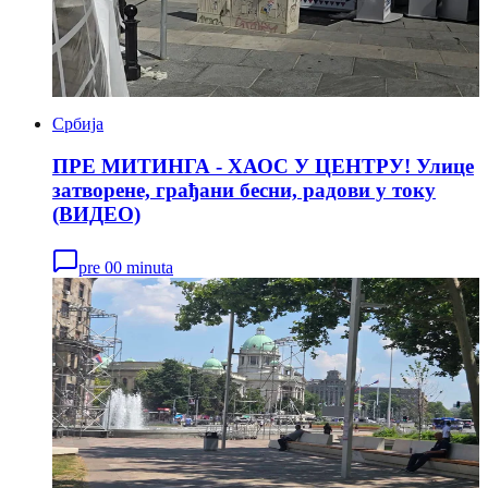
Србија
ПРЕ МИТИНГА - ХАОС У ЦЕНТРУ! Улице
затворене, грађани бесни, радови у току
(ВИДЕО)
pre 00 minuta