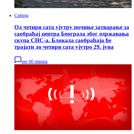
Србија
Од четири сата ујутру почиње затварање за
саобраћај центра Београда због одржавања
скупа СНС-а. Блокада саобраћаја ће
трајати до четири сата ујутро 29. јуна
pre 00 minuta