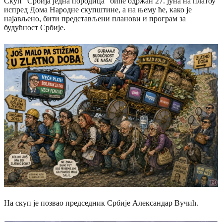
Скуп "Србија једна породица" биће одржан 27. јуна на платоу
испред Дома Народне скупштине, а на њему ће, како је
најављено, бити представљени планови и програм за
будућност Србије.
На скуп је позвао председник Србије Александар Вучић.