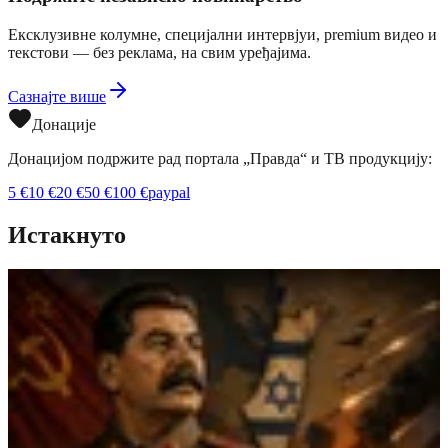
Ексклузивне колумне, специјални интервјуи, premium видео и
текстови — без реклама, на свим уређајима.
Сазнајте више
Донације
Донацијом подржите рад портала „Правда“ и ТВ продукцију:
5
€
10
€
20
€
50
€
100
€
paypal
Истакнуто