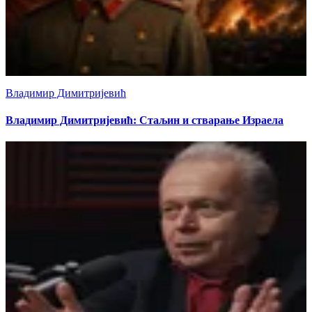
Владимир Димитријевић
Владимир Димитријевић: Стаљин и стварање Израела