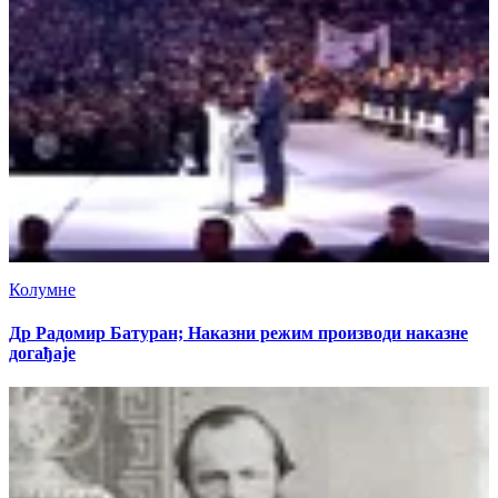
Колумне
Др Радомир Батуран; Наказни режим производи наказне
догађаје