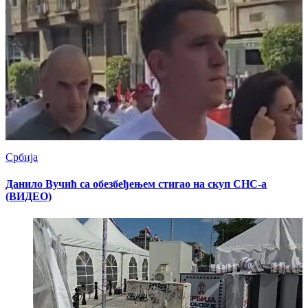
Србија
Данило Вучић са обезбеђењем стигао на скуп СНС-а
(ВИДЕО)