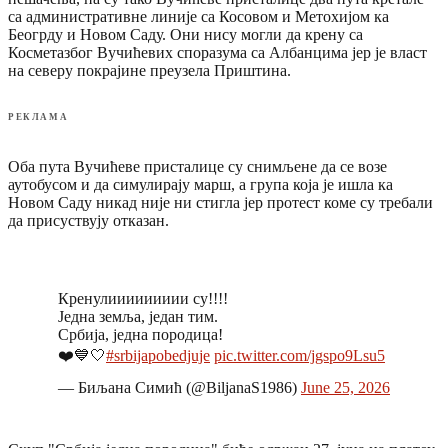
са административне линије са Косовом и Метохијом ка
Беогрду и Новом Саду. Они нису могли да крену са
Косметазбог Вучићевих споразума са Албанцима јер је власт
на северу покрајине преузела Приштина.
РЕКЛАМА
Оба пута Вучићеве присталице су снимљене да се возе
аутобусом и да симулирају марш, а група која је ишла ка
Новом Саду никад није ни стигла јер протест коме су требали
да присуствују отказан.
Кренулиииииииии су!!!!
Једна земља, један тим.
Србија, једна породица!
❤️💙🤍
#srbijapobedjuje
pic.twitter.com/jgspo9Lsu5
— Биљана Симић (@BiljanaS1986)
June 25, 2026