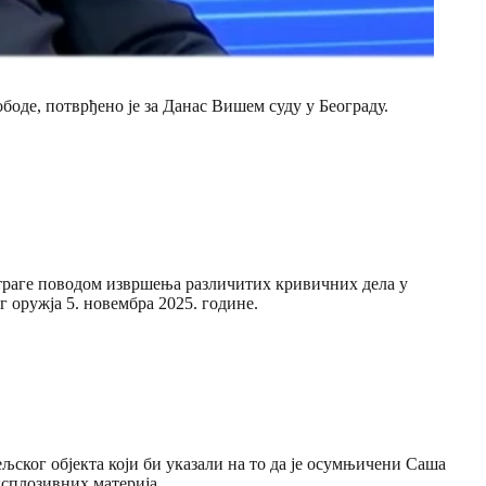
оде, потврђено је за Данас Вишем суду у Београду.
страге поводом извршења различитих кривичних дела у
 оружја 5. новембра 2025. године.
љског објекта који би указали на то да је осумњичени Саша
сплозивних материја.