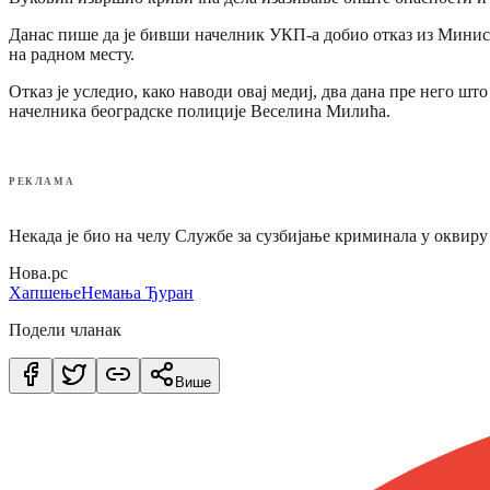
Данас пише да је бивши начелник УКП-а добио отказ из Министар
на радном месту.
Отказ је уследио, како наводи овај медиј, два дана пре него 
начелника београдске полиције Веселина Милића.
РЕКЛАМА
Некада је био на челу Службе за сузбијање криминала у оквир
Нова.рс
Хапшење
Немања Ђуран
Подели чланак
Више