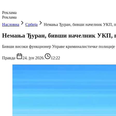
Реклама
Реклама
Насловна
Србија
Немања Ђуран, бивши начелник УКП, пу
Немања Ђуран, бивши начелник УКП, пу
Бивши високи функционер Управе криминалистичке полиције Нем
Правда
·
24. јун 2026.
12:22