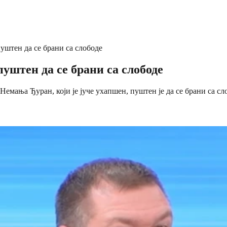
штен да се брани са слободе
штен да се брани са слободе
ања Ђуран, који је јуче ухапшен, пуштен је да се брани са сл