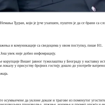
ња Ђуран, који је јуче ухапшен, пуштен је да се брани са слоб
ажења и комуникације са сведоцима у овом поступку, пише Н1.
 Још увек није добио инфомрацију.
ње корупције Вишег јавног тужилаштва у Београду у наставку и
м локалу у присуству бројних гостију дошло до употребе ватреног
жаја.
уге осумњичене да уклоне доказе и трагове из поменутог угостите
недозвољена производња, држање, ношење и промет оружја и ек