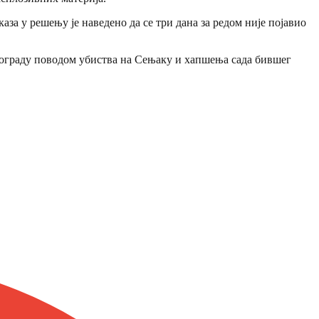
за у решењу је наведено да се три дана за редом није појавио
 Београду поводом убиства на Сењаку и хапшења сада бившег