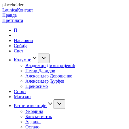
placeholder
Latinica
Контакт
Правда
Претплата
П
Насловна
Србија
Свет
Колумне
Владимир Димитријевић
Петар Давидов
Александар Дорошенко
Александар Ђурђев
Преносимо
Спорт
Магазин
Ратни извештаји
Украјина
Блиски исток
Африка
Остало