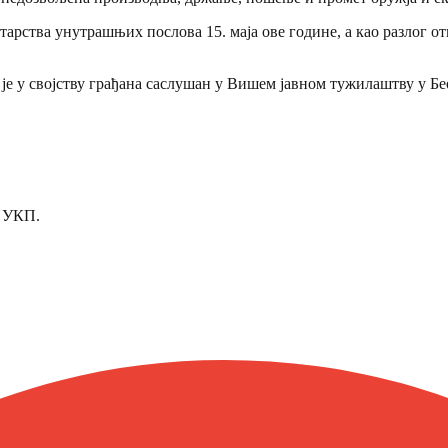
ства унутрашњих послова 15. маја ове године, а као разлог отка
што је у својству грађана саслушан у Вишем јавном тужилаштву у
у УКП.