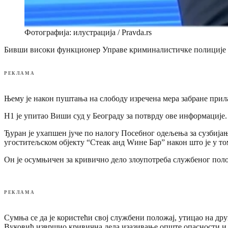
Фотографија: илустрација / Pravda.rs
Бивши високи функционер Управе криминалистичке полиције Нема
РЕКЛАМА
Њему је након пуштања на слободу изречена мера забране прил
Н1 је упитао Виши суд у Београду за потврду ове информације.
Ђуран је ухапшен јуче по налогу Посебног одељења за сузбија
угоститељском објекту “Стеак анд Wине Бар” након што је у то
Он је осумњичен за кривично дело злоупотреба службеног поло
РЕКЛАМА
Сумња се да је користећи свој службени положај, утицао на др
Вуковић извршио кривична дела изазивање опште опасности и 