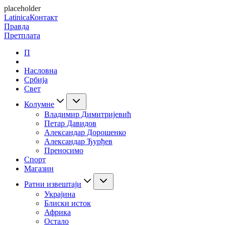
placeholder
Latinica
Контакт
Правда
Претплата
П
Насловна
Србија
Свет
Колумне
Владимир Димитријевић
Петар Давидов
Александар Дорошенко
Александар Ђурђев
Преносимо
Спорт
Магазин
Ратни извештаји
Украјина
Блиски исток
Африка
Остало