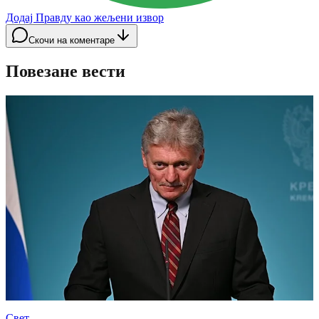
Додај Правду као жељени извор
Скочи на коментаре
Повезане вести
Свет