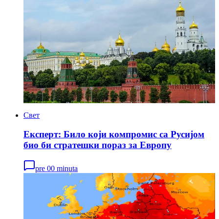
Свет
Експерт: Било који компромис са Русијом
био би стратешки пораз за Европу
pre 00 minuta