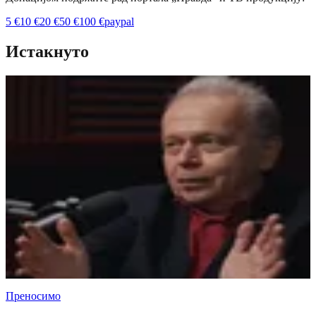
5
€
10
€
20
€
50
€
100
€
paypal
Истакнуто
Преносимо