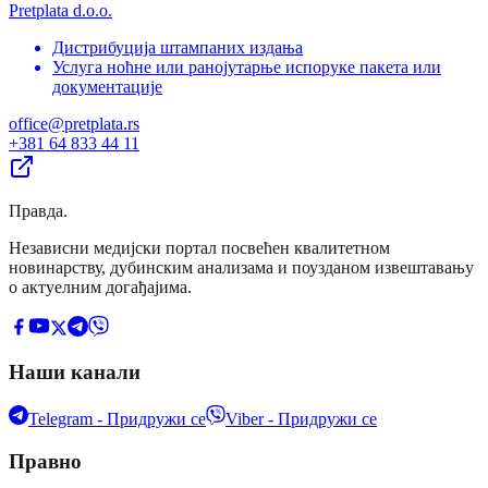
Pretplata d.o.o.
Дистрибуција штампаних издања
Услуга ноћне или ранојутарње испоруке пакета или
документације
office@pretplata.rs
+381 64 833 44 11
Правда
.
Независни медијски портал посвећен квалитетном
новинарству, дубинским анализама и поузданом извештавању
о актуелним догађајима.
Наши канали
Telegram - Придружи се
Viber - Придружи се
Правно