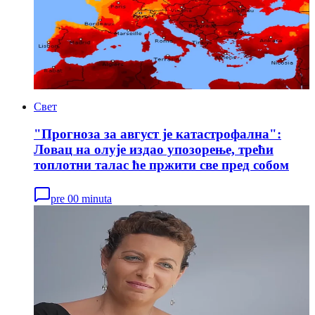
Свет
"Прогноза за август је катастрофална":
Ловац на олује издао упозорење, трећи
топлотни талас ће пржити све пред собом
pre 00 minuta