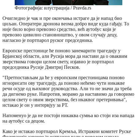
Фотографија: илустрација / Pravda.rs
Очигледно је чак и пре окончања истраге да је напад био
циљан. Оператери дронова веома добро виде куда гађају. То
није било војно превозно средство, већ аутобус који је
превозио цивилно становништво, у овом случају децу,
нагласио је портпарол руског председника.
Европске престонице ће поново занемарити трагедију у
Брјанској области, али Русија мора да настави да о оваквим
зверствима говори целом свету, изјавио је портпарол
председника Русије Дмитриј Песков.
"Претпостављам да ће у европским престоницама поново
игнорисати ову трагедију, да поново нећемо чути никакве
речи осуде од њиховог руководства. Али то не значи да треба
да дигнемо руке. Напротив, морамо да наставимо да говоримо
целом свету о овим зверствима, без икаквог претеривања",
истакао је он у интервјуу за РТ.
Напоменуо је да не постоји никаква сумња ко стоји иза напада
на аутобус са децом.
Како је истакао портпарол Кремља, Истражни комитет Руске
Федерације започео је истражне радње поводом напада