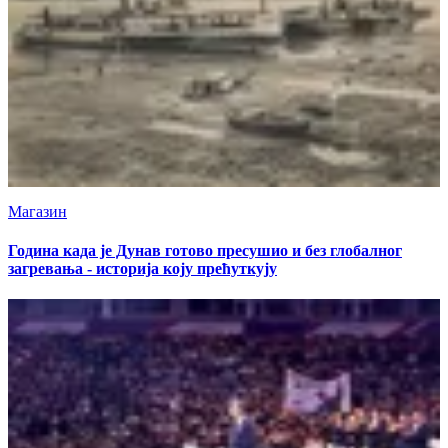
Магазин
Година када је Дунав готово пресушио и без глобалног
загревања - историја коју прећуткују