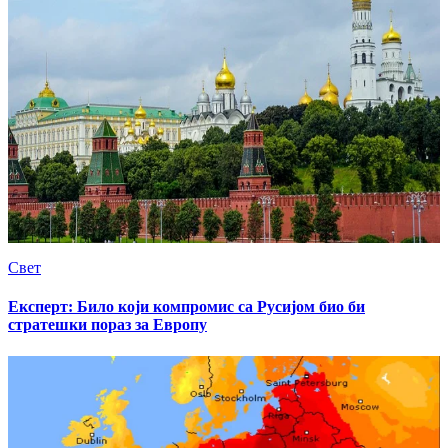
Свет
Експерт: Било који компромис са Русијом био би
стратешки пораз за Европу