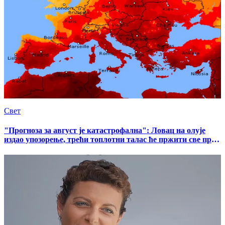
Свет
"Прогноза за август је катастрофална": Ловац на олује
издао упозорење, трећи топлотни талас ће пржити све пред
собом