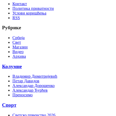
Контакт
Политика приватности
Услови коришћења
RSS
Рубрике
Србија
Свет
Магазин
Видео
Архива
Колумне
Владимир Димитријевић
Петар Давидов
Александар Дорошенко
Александар Ђурђев
Преносимо
Спорт
Светско првенство 2026