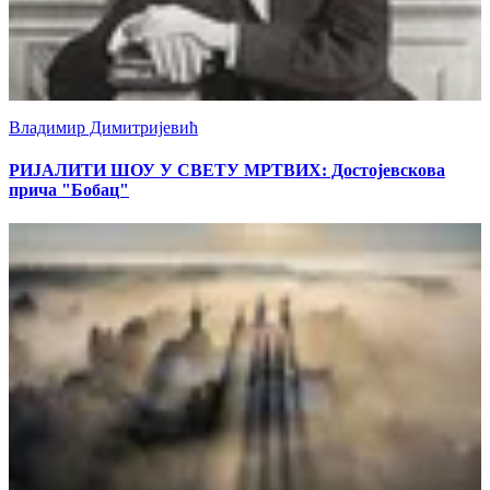
Владимир Димитријевић
РИЈАЛИТИ ШОУ У СВЕТУ МРТВИХ: Достојевскова
прича "Бобац"