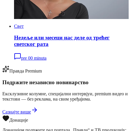
Свет
Недеље или месеци нас деле од трећег
светског рата
pre 00 minuta
Правда Premium
Подржите независно новинарство
Ексклузивне колумне, специјални интервјуи, premium видео и
текстови — без реклама, на свим уређајима.
Сазнајте више
Донације
Донацијом подржите рад портала „Правда“ и ТВ продукцију: