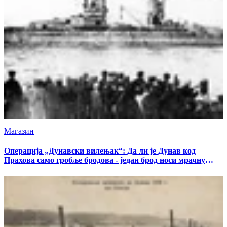
Магазин
Операција „Дунавски вилењак“: Да ли је Дунав код
Прахова само гробље бродова - један брод носи мрачну
тајну