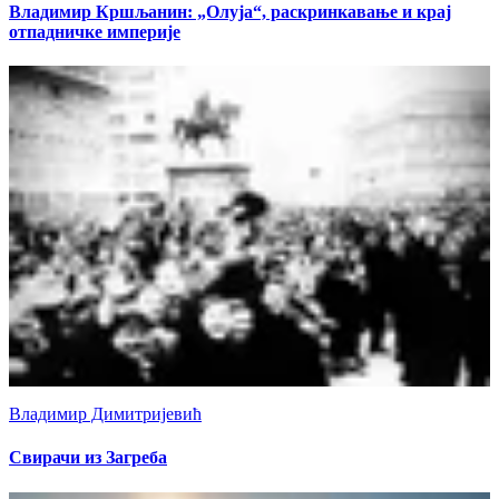
Владимир Кршљанин: „Олуја“, раскринкавање и крај
отпадничке империје
Владимир Димитријевић
Свирачи из Загреба