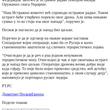
Оружаних снага Украјине.
"Наш Истражни комитет већ спроводи истражне радње. Током
истраге биће утврђено порекло овог дрона. Али нема никакве
сумње у то ко стоји иза овог напада", поручио је.
Песков је нагласио да је напад био циљан.
Поручио је да је одговор на овакве кораке наставак
Специјалне војне операције, како би се Русија и њено
становништво заштитили од сличних терористичких појава.
"Очигледно је да је реч о још једном нехуманом
терористичком чину. Очигледно је чак и пре окончања истраге
да је напад био циљан. Оператери дронова веома добро виде
куда гађају. То није било војно превозно средство, већ аутобус
који је превозио цивилно становништво, у овом случају децу",
напоменуо је портпарол руског лидера.
РТ.РС
Димитриј Песков
Европа
Подели чланак