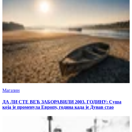
Магазин
ДА ЛИ СТЕ ВЕЋ ЗАБОРАВИЛИ 2003. ГОДИНУ: Суша
која је променула Европу, година када је Дунав стао