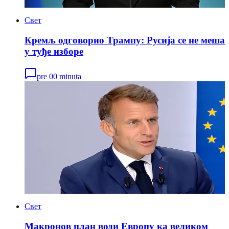
Свет
Кремљ одговорио Трампу: Русија се не меша
у туђе изборе
pre 00 minuta
Свет
Макронов план води Европу ка великом