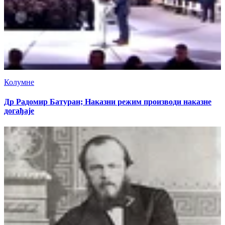
Колумне
Др Радомир Батуран; Наказни режим производи наказне
догађаје