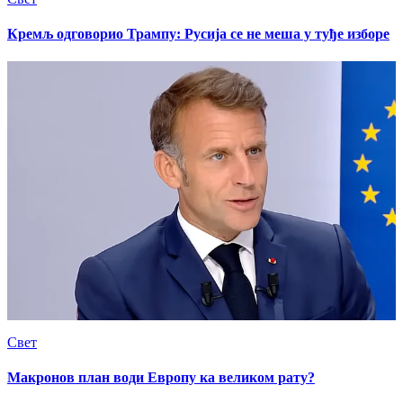
Кремљ одговорио Трампу: Русија се не меша у туђе изборе
Свет
Макронов план води Европу ка великом рату?