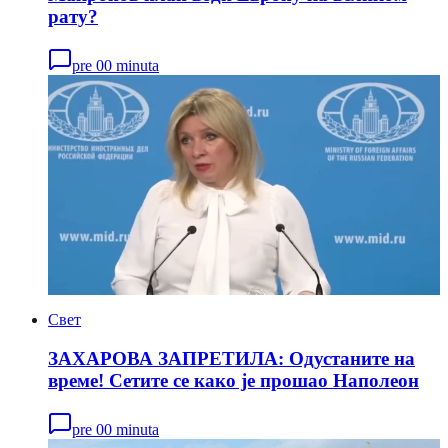
рату?
pre 00 minuta
Свет
ЗАХАРОВА ЗАПРЕТИЛА: Одустаните на
време! Сетите се како је прошао Наполеон
pre 00 minuta