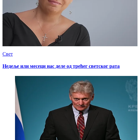
Свет
Недеље или месеци нас деле од трећег светског рата