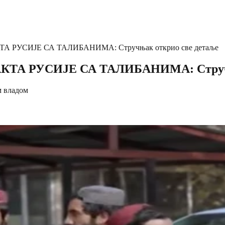
 РУСИЈЕ СА ТАЛИБАНИМА: Стручњак открио све детаље
ТА РУСИЈЕ СА ТАЛИБАНИМА: Стручња
м владом