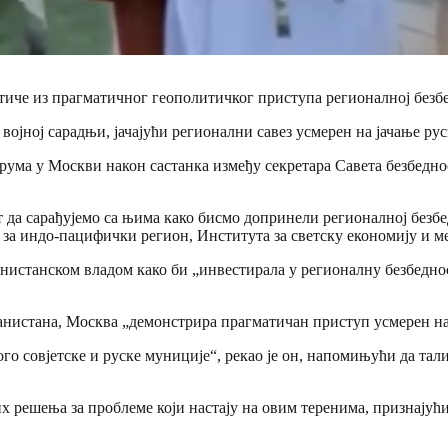
тиче из прагматичног геополитичког приступа регионалној безбе
ојној сарадњи, јачајући регионални савез усмерен на јачање рус
ма у ​​Москви након састанка између секретара Савета безбедно
т да сарађујемо са њима како бисмо допринели регионалној безбе
а за индо-пацифички регион, Института за светску економију и 
анистанском владом како би „инвестирала у регионалну безбеднос
вганистана, Москва „демонстрира прагматичан приступ усмерен на
го совјетске и руске муниције“, рекао је он, напомињући да тал
 решења за проблеме који настају на овим теренима, признајући 