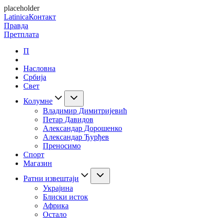
placeholder
Latinica
Контакт
Правда
Претплата
П
Насловна
Србија
Свет
Колумне
Владимир Димитријевић
Петар Давидов
Александар Дорошенко
Александар Ђурђев
Преносимо
Спорт
Магазин
Ратни извештаји
Украјина
Блиски исток
Африка
Остало