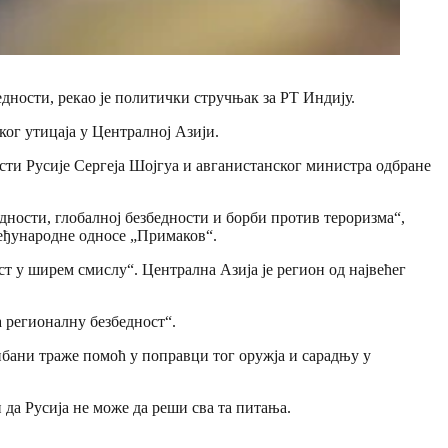
дности, рекао је политички стручњак за РТ Индију.
ког утицаја у Централној Азији.
сти Русије Сергеја Шојгуа и авганистанског министра одбране
дности, глобалној безбедности и борби против тероризма“,
међународне односе „Примаков“.
т у ширем смислу“. Централна Азија је регион од највећег
 регионалну безбедност“.
ибани траже помоћ у поправци тог оружја и сарадњу у
да Русија не може да реши сва та питања.