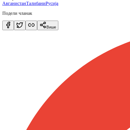
Авганистан
Талибани
Русија
Подели чланак
Више