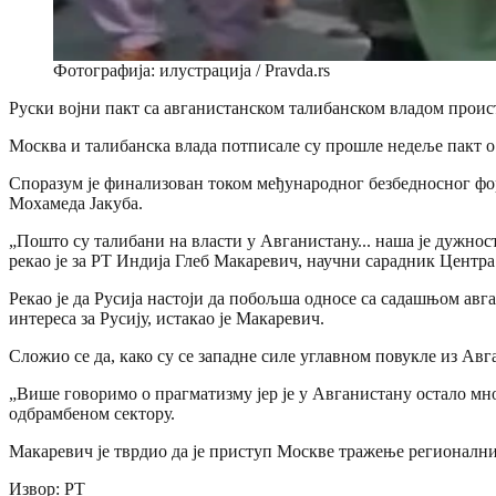
Фотографија: илустрација / Pravda.rs
Руски војни пакт са авганистанском талибанском владом проис
Москва и талибанска влада потписале су прошле недеље пакт о в
Споразум је финализован током међународног безбедносног фору
Мохамеда Јакуба.
„Пошто су талибани на власти у Авганистану... наша је дужнос
рекао је за РТ Индија Глеб Макаревич, научни сарадник Центр
Рекао је да Русија настоји да побољша односе са садашњом авг
интереса за Русију, истакао је Макаревич.
Сложио се да, како су се западне силе углавном повукле из А
„Више говоримо о прагматизму јер је у Авганистану остало мно
одбрамбеном сектору.
Макаревич је тврдио да је приступ Москве тражење регионалних
Извор: РТ