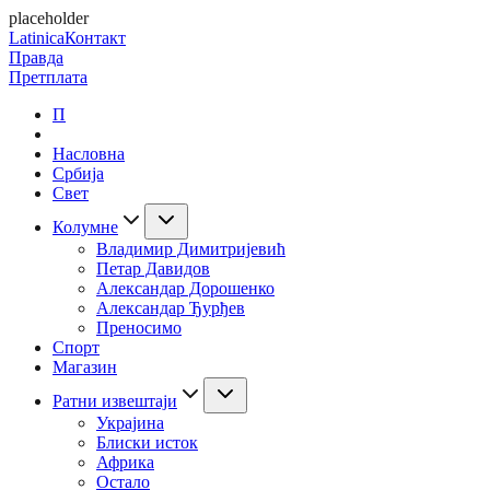
placeholder
Latinica
Контакт
Правда
Претплата
П
Насловна
Србија
Свет
Колумне
Владимир Димитријевић
Петар Давидов
Александар Дорошенко
Александар Ђурђев
Преносимо
Спорт
Магазин
Ратни извештаји
Украјина
Блиски исток
Африка
Остало