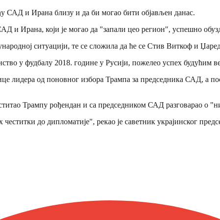
еђу САД и Ирана близу и да би могао бити објављен данас.
АД и Ирана, који је могао да "запали цео регион", успешно обуз
народној ситуацији, те се сложила да ће се Стив Виткоф и Џаред
нство у фудбалу 2018. године у Русији, пожелео успех будућим
јице лидера од поновног избора Трампа за председника САД, а п
честитао Трампу рођендан и са председником САД разговарао о "н
их честитки до дипломатије", рекао је саветник украјинског пре