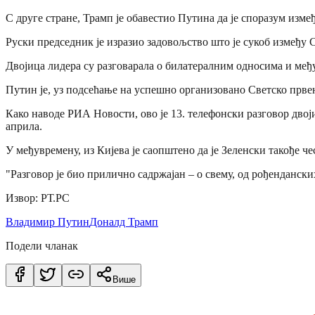
С друге стране, Трамп је обавестио Путина да је споразум изм
Руски председник је изразио задовољство што је сукоб између С
Двојица лидера су разговарала о билатералним односима и међу
Путин је, уз подсећање на успешно организовано Светско прве
Како наводе РИА Новости, ово је 13. телефонски разговор дво
априла.
У међувремену, из Кијева је саопштено да је Зеленски такође 
"Разговор је био прилично садржајан – о свему, од рођенданск
Извор: РТ.РС
Владимир Путин
Доналд Трамп
Подели чланак
Више