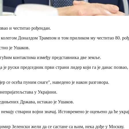
звао и честитао рођендан.
колегом Доналдом Трампом и том приликом му честитао 80. рође
стио је Ушаков.
могућим контактима између представника две земље.
 је руски председник први страни лидер који га је данас позвао, 
јер се осећа пуним снаге", наведено је након разговора.
 непријатељстава у Украјини.
једињених Држава, истакао је Ушаков.
немају стварни војни значај. Истовремено је оцењено да ће укра
мир Зеленски жели да се састане са њим, нека дође у Москву.