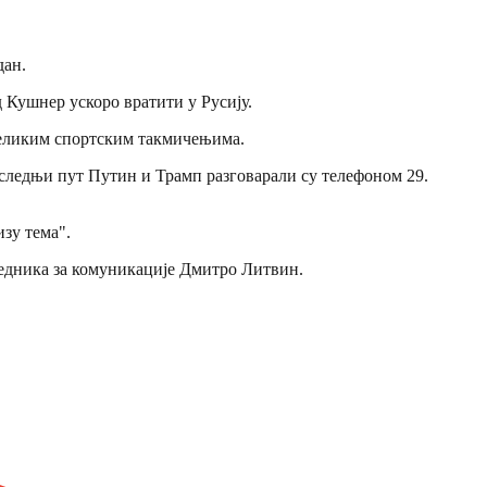
дан.
 Кушнер ускоро вратити у Русију.
 великим спортским такмичењима.
оследњи пут Путин и Трамп разговарали су телефоном 29.
изу тема".
дседника за комуникације Дмитро Литвин.