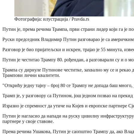
Фотографија: илустрација / Pravda.rs
Путин је, према речима Трампа, први страни лидер који га је по
Руски председник Владимир Путин разговарао је са америчким 
Разговор је био пријатељски и искрен, трајао је 55 минута, изве
Путин је честитао Трампу 80. рођендан, а разговарали су и о 
Трампа су дирнуле Путинове честитке, захвалио му се и рекао да
Трампови лични квалитети.
"Открићу једну тајну – број 80 се Трампу не допада баш много, 
Трамп је, у разговору са Путином, још једном позвао на прекид
Изразио је спремност да утиче на Кијев и европске партнере С
Путин је нагласио да напади на руску цивилну инфраструктуру 
партнере у своје ставове.
Према речима Ушакова, Путин је саопштио Трампу да, ако Влади