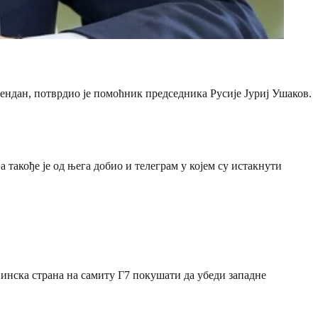
ндан, потврдио је помоћник председника Русије Јуриј Ушаков.
а такође је од њега добио и телеграм у којем су истакнути
јинска страна на самиту Г7 покушати да убеди западне