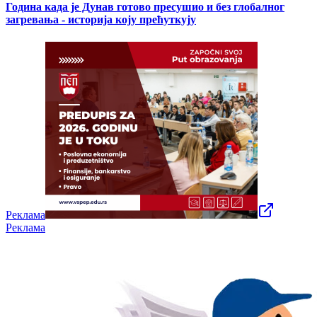
Година када је Дунав готово пресушио и без глобалног
загревања - историја коју прећуткују
Реклама
Реклама