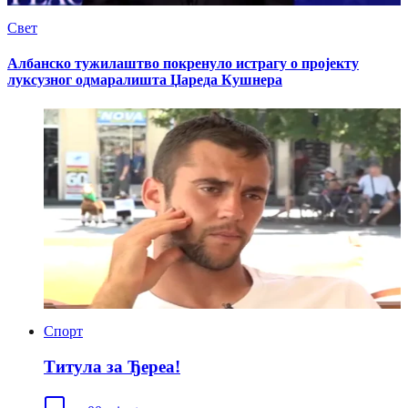
Свет
Албанско тужилаштво покренуло истрагу о пројекту
луксузног одмаралишта Џареда Кушнера
Спорт
Титула за Ђереа!