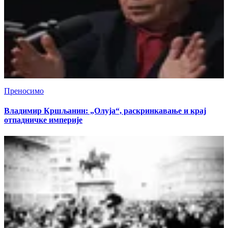
Преносимо
Владимир Кршљанин: „Олуја“, раскринкавање и крај
отпадничке империје