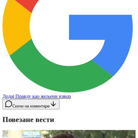
Додај Правду као жељени извор
Скочи на коментаре
Повезане вести