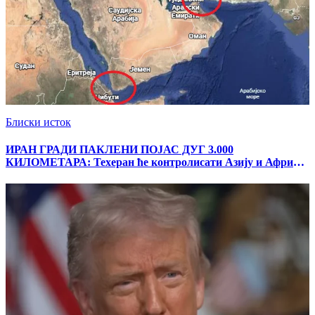
Блиски исток
ИРАН ГРАДИ ПАКЛЕНИ ПОЈАС ДУГ 3.000
КИЛОМЕТАРА: Техеран ће контролисати Азију и Африку,
Трамп ће побеснети