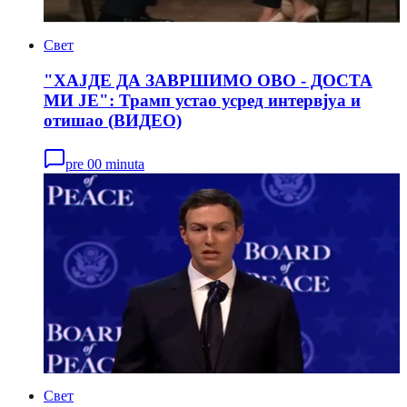
Свет
"ХАЈДЕ ДА ЗАВРШИМО ОВО - ДОСТА
МИ ЈЕ": Трамп устао усред интервјуа и
отишао (ВИДЕО)
pre 00 minuta
Свет