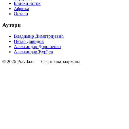
Блиски исток
Африка
Остало
Аутори
Владимир Димитријевић
Петар Давидов
Александар Дорошенко
Александар Ђурђев
©
2026
Pravda.rs — Сва права задржана