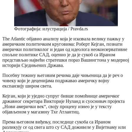
Фотографија: илустрација / Pravda.rs
The Atlantic објавио анализу која је изазвала велику пажњу у
америчким политичким круговима: Роберт Кејган, познати
амерички политиколог и један од идеолога неоконзервативне
спољне политике САД, оценио је да је сукоб са Ираном
представљао највећи стратешки пораз Вашингтона у модерној
историји Сједињених Држава.
Посебну тежину његовим речима даје чињеница да је реч о
човеку који је деценијама подржавао америчку војну
експанзију широм света.
Кејган, који је уједно супруг бивше помоћнице америчког
државног секретара Викторије Нуланд и суоснивач пројекта
„Нови амерички век“, своју процену изнео је у тексту
објављеном у магазину Тхе Атлантиц.
Према његовом виђењу, последице сукоба са Ираном
разликују се од свега што су САД доживеле у Вијетнаму или