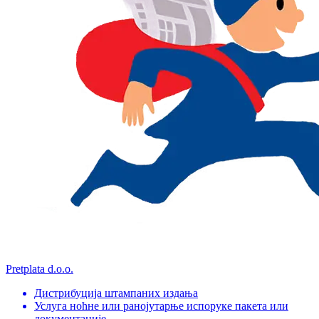
Pretplata d.o.o.
Дистрибуција штампаних издања
Услуга ноћне или ранојутарње испоруке пакета или
документације