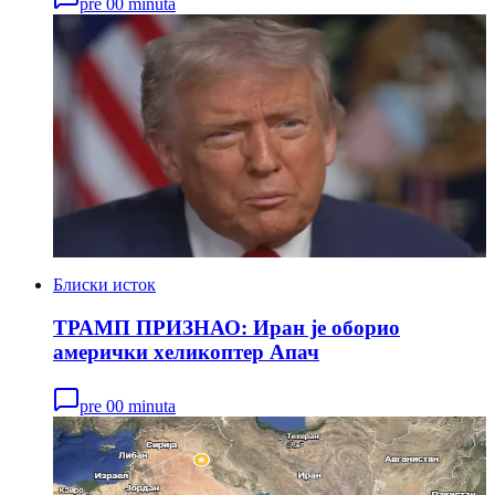
pre 00 minuta
Блиски исток
ТРАМП ПРИЗНАО: Иран је оборио
амерички хеликоптер Апач
pre 00 minuta