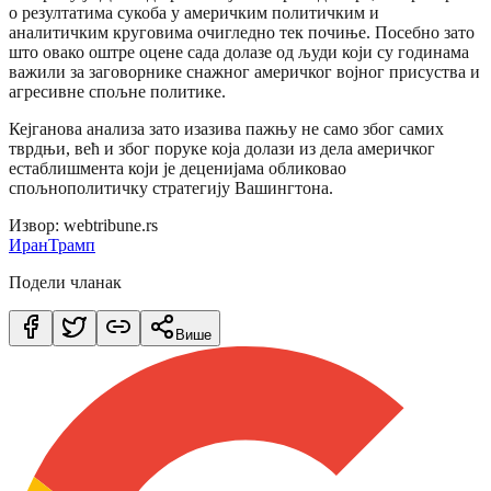
о резултатима сукоба у америчким политичким и
аналитичким круговима очигледно тек почиње. Посебно зато
што овако оштре оцене сада долазе од људи који су годинама
важили за заговорнике снажног америчког војног присуства и
агресивне спољне политике.
Кејганова анализа зато изазива пажњу не само због самих
тврдњи, већ и због поруке која долази из дела америчког
естаблишмента који је деценијама обликовао
спољнополитичку стратегију Вашингтона.
Извор: webtribune.rs
Иран
Трамп
Подели чланак
Више