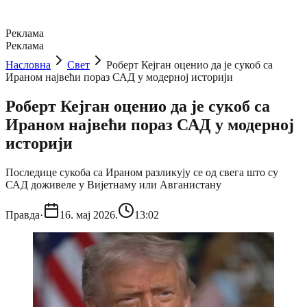
Реклама
Реклама
Насловна
Свет
Роберт Кејган оценио да је сукоб са
Ираном највећи пораз САД у модерној историји
Роберт Кејган оценио да је сукоб са
Ираном највећи пораз САД у модерној
историји
Последице сукоба са Ираном разликују се од свега што су
САД доживеле у Вијетнаму или Авганистану
Правда
·
16. мај 2026.
13:02