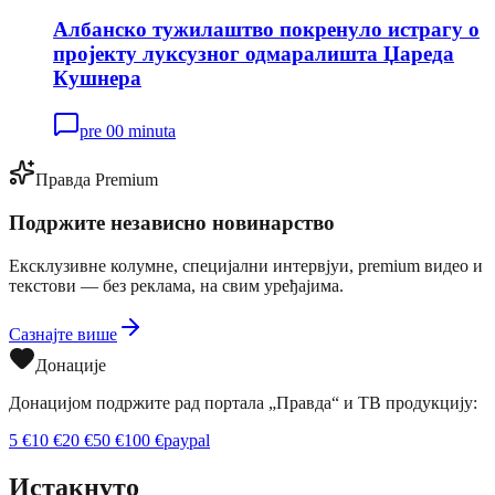
Албанско тужилаштво покренуло истрагу о
пројекту луксузног одмаралишта Џареда
Кушнера
pre 00 minuta
Правда Premium
Подржите независно новинарство
Ексклузивне колумне, специјални интервјуи, premium видео и
текстови — без реклама, на свим уређајима.
Сазнајте више
Донације
Донацијом подржите рад портала „Правда“ и ТВ продукцију:
5
€
10
€
20
€
50
€
100
€
paypal
Истакнуто