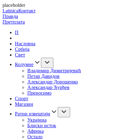
placeholder
Latinica
Контакт
Правда
Претплата
П
Насловна
Србија
Свет
Колумне
Владимир Димитријевић
Петар Давидов
Александар Дорошенко
Александар Ђурђев
Преносимо
Спорт
Магазин
Ратни извештаји
Украјина
Блиски исток
Африка
Остало