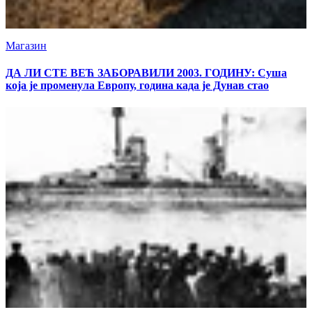
Магазин
ДА ЛИ СТЕ ВЕЋ ЗАБОРАВИЛИ 2003. ГОДИНУ: Суша
која је променула Европу, година када је Дунав стао