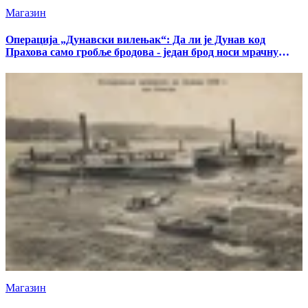
Магазин
Операција „Дунавски вилењак“: Да ли је Дунав код
Прахова само гробље бродова - један брод носи мрачну
тајну
Магазин