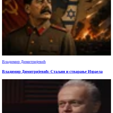
Владимир Димитријевић
Владимир Димитријевић: Стаљин и стварање Израела