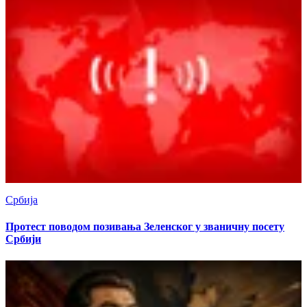
Србија
Протест поводом позивања Зеленског у званичну посету
Србији