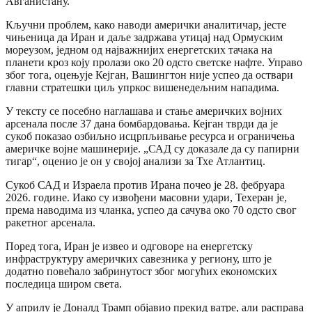
Авганистану.
Кључни проблем, како наводи амерички аналитичар, јесте
чињеница да Иран и даље задржава утицај над Ормуским
мореузом, једном од најважнијих енергетских тачака на
планети кроз коју пролази око 20 одсто светске нафте. Управо
због тога, оцењује Кејган, Вашингтон није успео да оствари
главни стратешки циљ упркос вишенедељним нападима.
У тексту се посебно наглашава и стање америчких војних
арсенала после 37 дана бомбардовања. Кејган тврди да је
сукоб показао озбиљно исцрпљивање ресурса и ограничења
америчке војне машинерије. „САД су доказале да су папирни
тигар“, оценио је он у својој анализи за Тхе Атлантиц.
Сукоб САД и Израела против Ирана почео је 28. фебруара
2026. године. Иако су извођени масовни удари, Техеран је,
према наводима из чланка, успео да сачува око 70 одсто свог
ракетног арсенала.
Поред тога, Иран је извео и одговоре на енергетску
инфраструктуру америчких савезника у региону, што је
додатно повећало забринутост због могућих економских
последица широм света.
У априлу је Доналд Трамп објавио прекид ватре, али расправа