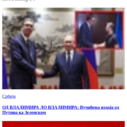
Србија
ОД ВЛАДИМИРА ДО ВЛАДИМИРА: Вучићева издаја од
Путина ка Зеленском