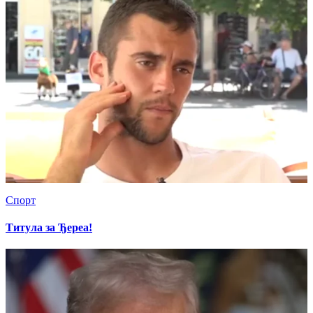
Спорт
Титула за Ђереа!