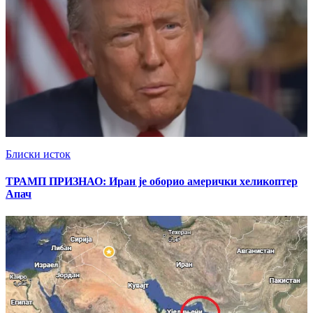
Блиски исток
ТРАМП ПРИЗНАО: Иран је оборио амерички хеликоптер
Апач