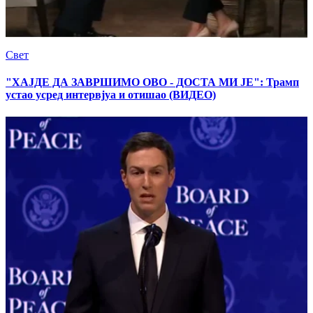
Свет
"ХАЈДЕ ДА ЗАВРШИМО ОВО - ДОСТА МИ ЈЕ": Трамп
устао усред интервјуа и отишао (ВИДЕО)