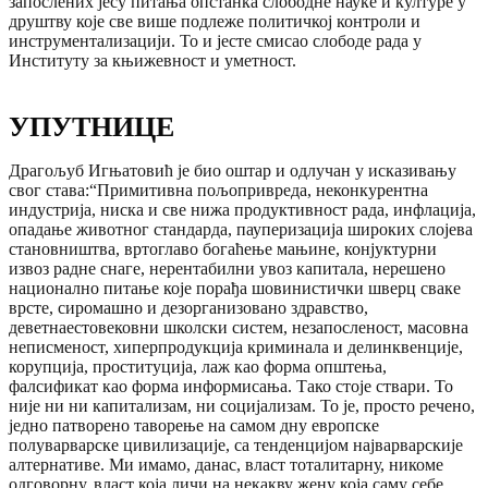
запослених јесу питања опстанка слободне науке и културе у
друштву које све више подлеже политичкој контроли и
инструментализацији. То и јесте смисао слободе рада у
Институту за књижевност и уметност.
УПУТНИЦЕ
Драгољуб Игњатовић је био оштар и одлучан у исказивању
свог става:“Примитивна пољопривреда, неконкурентна
индустрија, ниска и све нижа продуктивност рада, инфлација,
опадање животног стандарда, пауперизација широких слојева
становништва, вртоглаво богаћење мањине, конјуктурни
извоз радне снаге, нерентабилни увоз капитала, нерешено
национално питање које порађа шовинистички шверц сваке
врсте, сиромашно и дезорганизовано здравство,
деветнаестовековни школски систем, незапосленост, масовна
неписменост, хиперпродукција криминала и делинквенције,
корупција, проституција, лаж као форма општења,
фалсификат као форма информисања. Тако стоје ствари. То
није ни ни капитализам, ни социјализам. То је, просто речено,
једно патворено таворење на самом дну европске
полуварварске цивилизације, са тенденцијом најварварскије
алтернативе. Ми имамо, данас, власт тоталитарну, никоме
одговорну, власт која личи на некакву жену која саму себе