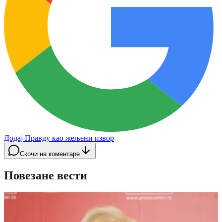
Додај Правду као жељени извор
Скочи на коментаре
Повезане вести