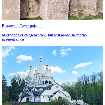
Владимир Димитријевић
Mитрополит смедеревски Павле и борба за српску
аутокефалију