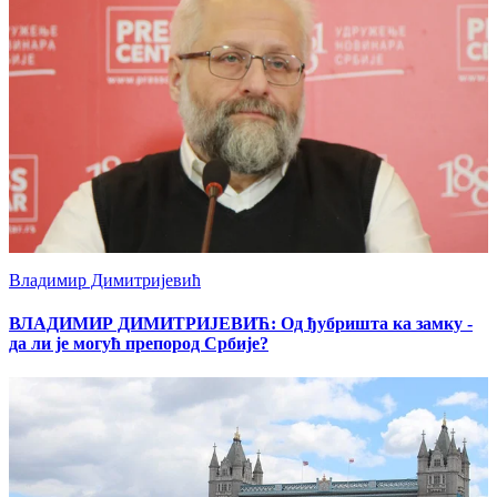
Владимир Димитријевић
ВЛАДИМИР ДИМИТРИЈЕВИЋ: Од ђубришта ка замку -
да ли је могућ препород Србије?