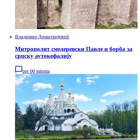
Владимир Димитријевић
Mитрополит смедеревски Павле и борба за
српску аутокефалију
pre 00 minuta