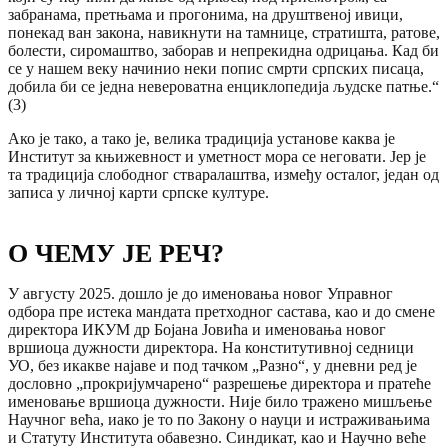
забранама, претњама и прогонима, на друштвеној ивици,
понекад ван закона, навикнути на тамнице, стратишта, ратове,
болести, сиромаштво, заборав и непрекидна одрицања. Кад би
се у нашем веку начинио неки попис смрти српских писаца,
добила би се једна невероватна енциклопедија људске патње.“
(3)
Ако је тако, а тако је, велика традиција установе каква је
Институт за књижевност и уметност мора се неговати. Јер је
та традиција слободног стваралаштва, између осталог, један од
записа у личној карти српске културе.
О ЧЕМУ ЈЕ РЕЧ?
У августу 2025. дошло је до именовања новог Управног
одбора пре истека мандата претходног састава, као и до смене
директора ИКУМ др Бојана Јовића и именовања новог
вршиоца дужности директора. На конститутивној седници
УО, без икакве најаве и под тачком „Разно“, у дневни ред је
дословно „прокријумчарено“ разрешење директора и пратеће
именовање вршиоца дужности. Није било тражено мишљење
Научног већа, иако је то по Закону о науци и истраживањима
и Статуту Института обавезно. Синдикат, као и Научно веће