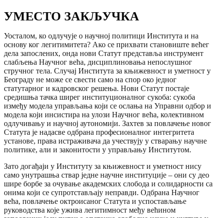
УМЕСТО ЗАКЉУЧКА
Уосталом, ко одлучује о научној политици Института и на
основу ког легитимитета? Ако се прихвати становиште већег
дела запослених, онда нови Статут представља инструмент
слабљења Научног већа, дисциплиновања непослушног
стручног тела. Случај Института за књижевност и уметност у
Београду не може се свести само на спор око једног
статутарног и кадровског решења. Нови Статут постаје
средишња тачка ширег институционалног сукоба: сукоба
између модела управљања који се ослања на Управни одбор и
модела који инсистира на улози Научног већа, колективном
одлучивању и научној аутономији. Захтев за повлачење новог
Статута је надасве одбрана професионалног интегритета
установе, права истраживача да учествују у стварању научне
политике, али и законитости у управљању Институтом.
Зато догађаји у Институту за књижевност и уметност нису
само унутрашња ствар једне научне институције – они су део
шире борбе за очување академских слобода и солидарности са
онима који се супротстављају неправди. Одбрана Научног
већа, повлачење октроисаног Статута и успостављање
руководства које ужива легитимност међу већином