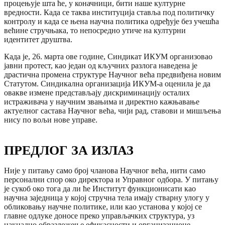
процењује шта ће, у коначници, бити наше културне
вредности. Када се таква институција ставља под политичку
контролу и када се њена научна политика одређује без учешћа
већине стручњака, то непосредно утиче на културни
идентитет друштва.
Када је, 26. марта ове године, Синдикат ИКУМ организовао
јавни протест, као један од кључних разлога наведена је
драстична промена структуре Научног већа предвиђена новим
Статутом. Синдикална организација ИКУМ-а оценила је да
овакве измене представљају дискриминацију осталих
истраживача у научним звањима и директно кажњавање
актуелног састава Научног већа, чији рад, ставови и мишљења
нису по вољи нове управе.
ПРЕДЛОГ ЗА ИЗЛАЗ
Није у питању само број чланова Научног већа, нити само
персонални спор око директора и Управног одбора. У питању
је сукоб око тога да ли ће Институт функционисати као
научна заједница у којој стручна тела имају стварну улогу у
обликовању научне политике, или као установа у којој се
главне одлуке доносе преко управљачких структура, уз
накнадно образложење ефикасности и организационе