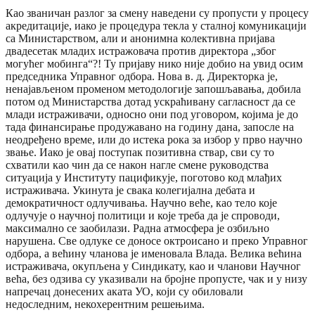
Као званичан разлог за смену наведени су пропусти у процесу
акредитације, иако је процедура текла у сталној комуникацији
са Министарством, али и анонимна колективна пријава
двадесетак младих истражовача против директора „због
могућег мобинга“?! Ту пријаву нико није добио на увид осим
председника Управног одбора. Нова в. д. Директорка је,
ненајављеном променом методологије запошљавања, добила
потом од Министарства дотад ускраћивану сагласност да се
млади истраживачи, односно они под уговором, којима је до
тада финансирање продужавано на годину дана, запосле на
неодређено време, или до истека рока за избор у прво научно
звање. Иако је овај поступак позитивна ствар, сви су то
схватили као чин да се након нагле смене руководства
ситуација у Институту пацификује, поготово код млађих
истраживача. Укинута је свака колегијална дебата и
демократичност одлучивања. Научно веће, као тело које
одлучује о научној политици и које треба да је спроводи,
максимално се заобилази. Радна атмосфера је озбиљно
нарушена. Све одлуке се доносе октроисано и преко Управног
одбора, а већину чланова је именовала Влада. Велика већина
истраживача, окупљена у Синдикату, као и чланови Научног
већа, без одзива су указивали на бројне пропусте, чак и у низу
напречац донесених аката УО, који су обиловали
недоследним, некохерентним решењима.