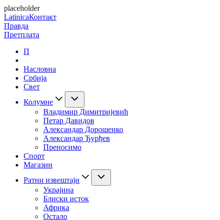
placeholder
Latinica
Контакт
Правда
Претплата
П
Насловна
Србија
Свет
Колумне
Владимир Димитријевић
Петар Давидов
Александар Дорошенко
Александар Ђурђев
Преносимо
Спорт
Магазин
Ратни извештаји
Украјина
Блиски исток
Африка
Остало