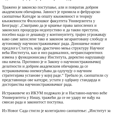
Тражено је законско поступање, али и повратак добрим
академским обичајима. Јавност је примила и фебруарско
саопштење Катедре за општу књижевност и теорију
књижевности Филолошког факултета Универзитета у
Београду: „Сматрамо да је кршење права запослених и
законских процедура недопустиво и да такви преступи,
посебно када се дешавају у континуитету, трајно угрожавају
како саме запослене тако и законом загарантовану слободу и
аутономију научноистраживачког рада. Доношење новог
предлога Статута, који драстично мења структуру Научног
већа Института, као и низ радикалних, нетранспарентних
измена у функционисању Института, директно нарушавају
ова начела. Противно је и Закону о научноистраживачкој
делатности и добрим академским обичајима да се
истраживачима онемогућава да одлучују о научним
стратегијама установе у којој раде.“ Требало је, саопштили су
представници ове катедре, устати у одбрану стандарда и
достојанства научноистраживачког рада.
Истраживече из ИКУМ подржало је и Наставно-научно веће
Универзитета у Нишу, тражећи да се не удару не нађу на
смисао рада и законитост поступка.
Из Новог Сада стигло је колегијално саопштење: „Институт за