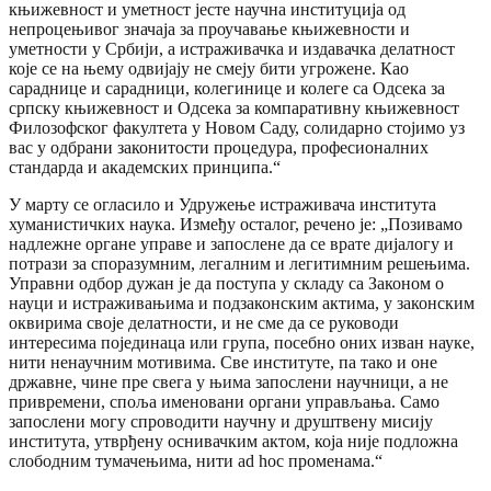
књижевност и уметност јесте научна институција од
непроцењивог значаја за проучавање књижевности и
уметности у Србији, а истраживачка и издавачка делатност
које се на њему одвијају не смеју бити угрожене. Као
сараднице и сарадници, колегинице и колеге са Одсека за
српску књижевност и Одсека за компаративну књижевност
Филозофског факултета у Новом Саду, солидарно стојимо уз
вас у одбрани законитости процедура, професионалних
стандарда и академских принципа.“
У марту се огласило и Удружење истраживача института
хуманистичких наука. Између осталог, речено је: „Позивамо
надлежне органе управе и запослене да се врате дијалогу и
потрази за споразумним, легалним и легитимним решењима.
Управни одбор дужан је да поступа у складу са Законом о
науци и истраживањима и подзаконским актима, у законским
оквирима своје делатности, и не сме да се руководи
интересима појединаца или група, посебно оних изван науке,
нити ненаучним мотивима. Све институте, па тако и оне
државне, чине пре свега у њима запослени научници, а не
привремени, споља именовани органи управљања. Само
запослени могу спроводити научну и друштвену мисију
института, утврђену оснивачким актом, која није подложна
слободним тумачењима, нити ad hoc променама.“