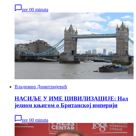
pre 00 minuta
Владимир Димитријевић
НАСИЉЕ У ИМЕ ЦИВИЛИЗАЦИЈЕ: Над
једном књигом о Британској империји
pre 00 minuta