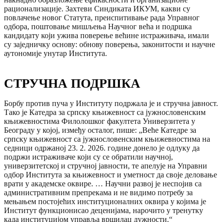
рационализације. Захтеви Синдиката ИКУМ, какви су
повлачење новог Статута, преиспитивање рада Управног
одбора, поштовање мишљења Научног већа и подршка
кандидату који ужива поверење већине истраживача, имали
су заједничку основу: обнову поверења, законитости и научне
аутономије унутар Института.
СТРУЧНА ПОДРШКА
Борбу против пуча у Институту подржала је и стручна јавност.
Тако је Катедра за српску књижевност са јужнословенским
књижевностима Филолошког факултета Универзитета у
Београду у којој, између осталог, пише: „Веће Катедре за
српску књижевност са јужнословенским књижевностима на
седници одржаној 23. 2. 2026. године донело је одлуку да
подржи истраживаче који су се обратили научној,
универзитетској и стручној јавности, те апелује на Управни
одбор Института за књижевност и уметност да своје деловање
врати у академске оквире. … Научни развој је неспојив са
административним препрекама и не видимо потребу за
мењањем постојећих институционалних оквира у којима је
Институт функционисао деценијама, нарочито у тренутку
када институцијом управља вршилац дужности.“