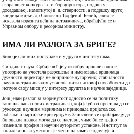
скорашњег конкурса за избор директора, подршку
досадашњој, наметнутој в. д. стварности, а подршку другој
кандидаткињи, др Смиљани Ђорђевић Белић, јавно је
исказала изразита већина истраживача, обраћајући се и
Управном одбору и ресорном министру.
ИМА ЛИ РАЗЛОГА ЗА БРИГЕ?
Било је сличних поступака и у другим институтима.
Синдикат науке Србије већ је у октобру прошле године
упозорио да учестала разрешења и именовања вршилаца
дужности директора не доприносе дугорочној стабилности
научноистраживачких установа нити њиховој способности да
испуне своју мисију у интересу друштва и научне заједнице.
Још један разлог за забринутост односио се на политику
запошљавања нових истраживача, која је убрзо престала да се
руководи научним мерилима и придодала пријатељске,
рођачке и партијске критеријуме. Запослени се прибојавају да
би оваква пракса могла да се настави, чиме би се трајно
изменили профил и научни ауторитет установе. Институт за
књижевност и уметност је место на коме се одлучује и