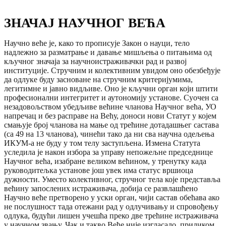
ЗНАЧАЈ НАУЧНОГ ВЕЋА
Научно веће је, како то прописује Закон о науци, тело
надлежно за разматрање и давање мишљења о питањима од
кључног значаја за научноистраживачки рад и развој
институције. Стручним и колективним увидом оно обезбеђује
да одлуке буду засноване на стручним критеријумима,
легитимне и јавно видљиве. Оно је кључни орган који штити
професионални интегритет и аутономију установе. Суочен са
незадовољством убедљиве већине чланова Научног већа, УО
напречац и без расправе на Већу, доноси нови Статут у којем
смањује број чланова на мање од трећине дотадашњег састава
(са 49 на 13 чланова), чинећи тако да ни сва научна одељења
ИКУМ-а не буду у том телу заступљена. Измена Статута
уследила је након избора за управу непожељне председнице
Научног већа, изабране великом већином, у тренутку када
руководитељка установе још увек има статус вршиоца
дужности. Уместо колективног, стручног тела које представља
већину запослених истраживача, добија се развлашћено
Научно веће претворено у уски орган, чији састав обећава ако
не послушност тада отежани рад у одлучивању и спровођењу
одлука, будући лишен учешћа преко две трећине истраживача
у научном звању. Чак и такво Веће није изгласало, приликом