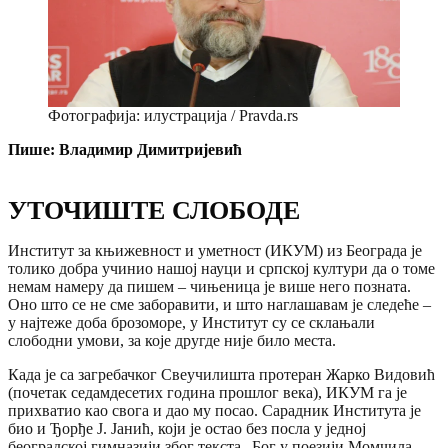
Фотографија: илустрација / Pravda.rs
Пише: Владимир Димитријевић
УТОЧИШТЕ СЛОБОДЕ
Институт за књижевност и уметност (ИКУМ) из Београда је
толико добра учинио нашој науци и српској култури да о томе
немам намеру да пишем – чињеница је више него позната.
Оно што се не сме заборавити, и што наглашавам је следеће –
у најтеже доба брозоморе, у Институт су се склањали
слободни умови, за које другде није било места.
Када је са загребачког Свеучилишта протеран Жарко Видовић
(почетак седамдесетих година прошлог века), ИКУМ га је
прихватио као свога и дао му посао. Сарадник Института је
био и Ђорђе Ј. Јанић, који је остао без посла у једној
београдској гимназији због текста „Бог у поезији Момчила