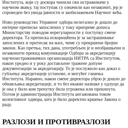
Института, који су доскора чинили сви истраживачи у
научном звању, тај поступак су означили као незаконит, јер је
спроведен без увида јавности и заобилажењем Научног већа.
Ново руководство Управног одбора нелегално је дошло до
интерне преписке запослених у току припреме дописа
Министарству поводом нерегуларности у поступку смене
директора. Та преписка искоришћена је за застрашивање
запослених и притисак на њих, чиме су прекршени бројни
закони. Као претња, тих дана, употребљен је и необјашњени и
незаконити прекид комуникације Одбора за акредитацију
научноистраживачких организација НИТРА са Институтом,
након уредно и у року достављене тражене допуне
документацији за акредитацију. То је послужило као доказ о
губљењу акредитације установе, и могућег гашења
Института. Наравно, након смене директора убрзо је дошло до
обнављања акредитације, и то без икакве назнаке у одлуци да
је она у било ком тренутку била угрожена или прекинута.
Потом је администрација Института ангажована током
колективног одмора, што је било директно кршење Закона о
раду.
РАЗЛОЗИ И ПРОТИВРАЗЛОЗИ