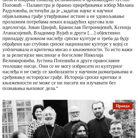
Поповић – Палавестра је бранио приређивачки избор Милана
Радуловића, истичући да је „задатак науке и научног
објављивања грађе утврђивање истине а не удовољавање
пролазним потребама неких владајућих кругова или
идеологија. Јован Цвијић, Бранислав Петронијевић, Ксенија
Атанасијевић, Владимир Вујић и други […] објективно
припадају духовном наслеђу српске културе и треба да буду
обрађени као стубови српске националне културе у којој се
уобличавала и критичка мисао о књижевности. То исто важи
и за религијске мислиоце и богослове Николаја
Велимировића, Јустина Поповића и друге православне
теолошке писце. Они се не могу избрисати из културног
наслеђа и не смеју се заобилазити у научним разматрањима и
сређивању историјске грађе. Историја српске критике и
књижевности не може се ни писати ни изучавати без
познавања њиховог дела.“
Правда