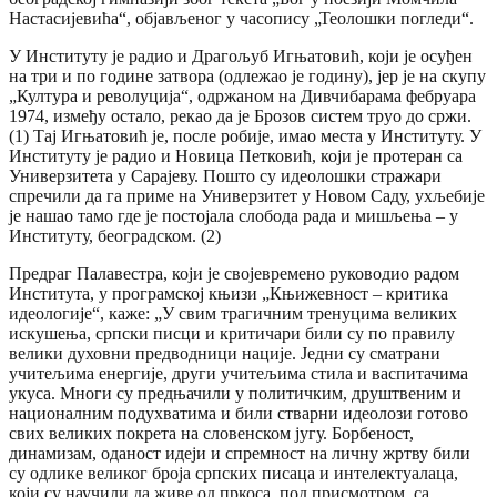
Настасијевића“, објављеног у часопису „Теолошки погледи“.
У Институту је радио и Драгољуб Игњатовић, који је осуђен
на три и по године затвора (одлежао је годину), јер је на скупу
„Култура и револуција“, одржаном на Дивчибарама фебруара
1974, између остало, рекао да је Брозов систем труо до сржи.
(1) Тај Игњатовић је, после робије, имао места у Институту. У
Институту је радио и Новица Петковић, који је протеран са
Универзитета у Сарајеву. Пошто су идеолошки стражари
спречили да га приме на Универзитет у Новом Саду, ухљебије
је нашао тамо где је постојала слобода рада и мишљења – у
Институту, београдском. (2)
Предраг Палавестра, који је својевремено руководио радом
Института, у програмској књизи „Књижевност – критика
идеологије“, каже: „У свим трагичним тренуцима великих
искушења, српски писци и критичари били су по правилу
велики духовни предводници нације. Једни су сматрани
учитељима енергије, други учитељима стила и васпитачима
укуса. Многи су предњачили у политичким, друштвеним и
националним подухватима и били стварни идеолози готово
свих великих покрета на словенском југу. Борбеност,
динамизам, оданост идеји и спремност на личну жртву били
су одлике великог броја српских писаца и интелектуалаца,
који су научили да живе од пркоса, под присмотром, са