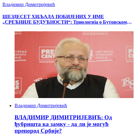
Владимир Димитријевић
ШЕЗДЕСЕТ ХИЉАДА ПОБИЈЕНИХ У ИМЕ
„СРЕЋНИЈЕ БУДУЋНОСТИ“: Триологија о Бутовском
полигону
Владимир Димитријевић
ВЛАДИМИР ДИМИТРИЈЕВИЋ: Од
ђубришта ка замку - да ли је могућ
препород Србије?