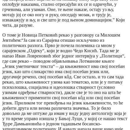
оплођује наказама, стално отресајући их се и одричући, у
грчевима, али узаман. Оне, те њене наказе, остају уз њу,
мотају јој се око ногу и руку, опседају мозак, и трују је,
изнакажују и њу, и све што је под њеном доминацијим.” Који
чита, да разуме.
О томе је Новица Петковић рекао у разговору са Милошем
Јевтићем:“Ја сам из Сарајева отишао искључиво из
политичких разлога. Прво је почела полемика са мном у
сарајевском „Одјеку“, који је водио Чедо Кисић. Тада ме је
напао Иван Ловреновић због једног интервјуа у „Политици“,
где сам рекао – поводом објављивања Лотманове књиге
„Језик уметничког текста“ – да књижевност има свој посебан
језик, као што сликарство има свој посебан језик или,
другачије речено, свој посебан кôд. Све остало, и то сам тада
рекао, што књижевност узима као тематско, или је у питању
психолошка, социјална и идеолошка стварност (условно
узимам одређење стварности), дакле све је то оно на шта ће
књижевност применити свој посебан кôд или свој посебан
језик. Приликом тог превођења на језик књижевности, то ће
добити друга или веома различита значења. То је било
довољно да ме оптуже да имам у виду једну антологију која је
у то време управо изишла у Бањој Луци, у којој се нашао текст
Ђуре Дамњановића о једном тадашњем босанско-
херцеговачком политичару. И навалу напада више нико није