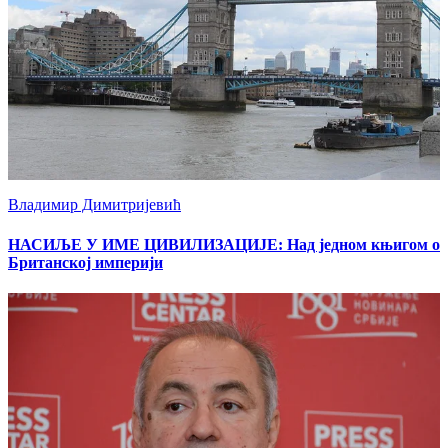
Владимир Димитријевић
НАСИЉЕ У ИМЕ ЦИВИЛИЗАЦИЈЕ: Над једном књигом о
Британској империји