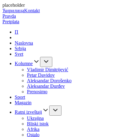
placeholder
Ћирилица
Kontakt
Pravda
Pretplata
П
Naslovna
Srbija
Svet
Kolumne
Vladimir Dimitrijević
Petar Davidov
Aleksandar Dorošenko
Aleksandar Đurđev
Prenosimo
Sport
Magazin
Ratni izveštaji
Ukrajina
Bliski istok
Afrika
Ostalo