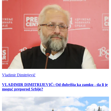
Vladimir Dimitrijević
VLADIMIR DIMITRIJEVIĆ: Od đubrišta ka zamku - da li je
moguć preporod Srbije?