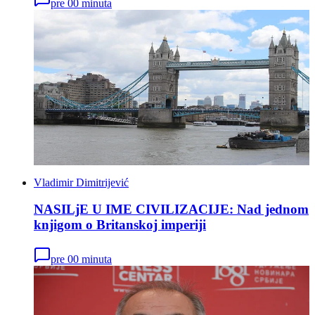
pre 00 minuta
Vladimir Dimitrijević
NASILjE U IME CIVILIZACIJE: Nad jednom
knjigom o Britanskoj imperiji
pre 00 minuta