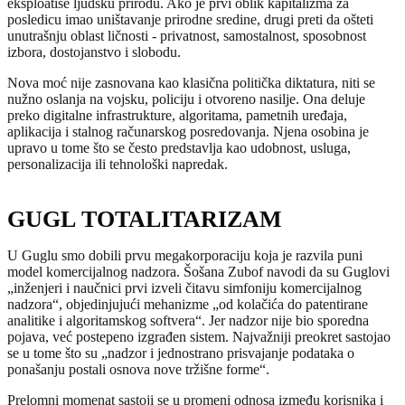
eksploatiše ljudsku prirodu. Ako je prvi oblik kapitalizma za
posledicu imao uništavanje prirodne sredine, drugi preti da ošteti
unutrašnju oblast ličnosti - privatnost, samostalnost, sposobnost
izbora, dostojanstvo i slobodu.
Nova moć nije zasnovana kao klasična politička diktatura, niti se
nužno oslanja na vojsku, policiju i otvoreno nasilje. Ona deluje
preko digitalne infrastrukture, algoritama, pametnih uređaja,
aplikacija i stalnog računarskog posredovanja. Njena osobina je
upravo u tome što se često predstavlja kao udobnost, usluga,
personalizacija ili tehnološki napredak.
GUGL TOTALITARIZAM
U Guglu smo dobili prvu megakorporaciju koja je razvila puni
model komercijalnog nadzora. Šošana Zubof navodi da su Guglovi
„inženjeri i naučnici prvi izveli čitavu simfoniju komercijalnog
nadzora“, objedinjujući mehanizme „od kolačića do patentirane
analitike i algoritamskog softvera“. Jer nadzor nije bio sporedna
pojava, već postepeno izgrađen sistem. Najvažniji preokret sastojao
se u tome što su „nadzor i jednostrano prisvajanje podataka o
ponašanju postali osnova nove tržišne forme“.
Prelomni momenat sastoji se u promeni odnosa između korisnika i