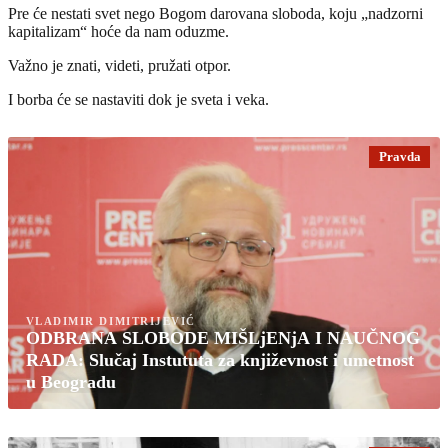
Pre će nestati svet nego Bogom darovana sloboda, koju „nadzorni
kapitalizam“ hoće da nam oduzme.
Važno je znati, videti, pružati otpor.
I borba će se nastaviti dok je sveta i veka.
Pravda
VLADIMIR DIMITRIJEVIĆ
ODBRANA SLOBODE MIŠLjENjA I NAUČNOG
RADA: Slučaj Instututa za književnost i umetnost
u Beogradu