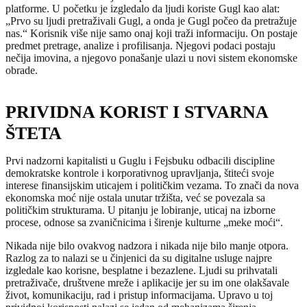
platforme. U početku je izgledalo da ljudi koriste Gugl kao alat:
„Prvo su ljudi pretraživali Gugl, a onda je Gugl počeo da pretražuje
nas.“ Korisnik više nije samo onaj koji traži informaciju. On postaje
predmet pretrage, analize i profilisanja. Njegovi podaci postaju
nečija imovina, a njegovo ponašanje ulazi u novi sistem ekonomske
obrade.
PRIVIDNA KORIST I STVARNA
ŠTETA
Prvi nadzorni kapitalisti u Guglu i Fejsbuku odbacili discipline
demokratske kontrole i korporativnog upravljanja, štiteći svoje
interese finansijskim uticajem i političkim vezama. To znači da nova
ekonomska moć nije ostala unutar tržišta, već se povezala sa
političkim strukturama. U pitanju je lobiranje, uticaj na izborne
procese, odnose sa zvaničnicima i širenje kulturne „meke moći“.
Nikada nije bilo ovakvog nadzora i nikada nije bilo manje otpora.
Razlog za to nalazi se u činjenici da su digitalne usluge najpre
izgledale kao korisne, besplatne i bezazlene. Ljudi su prihvatali
pretraživače, društvene mreže i aplikacije jer su im one olakšavale
život, komunikaciju, rad i pristup informacijama. Upravo u toj