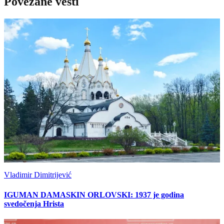
Povezane vesti
Vladimir Dimitrijević
IGUMAN DAMASKIN ORLOVSKI: 1937 je godina
svedočenja Hrista