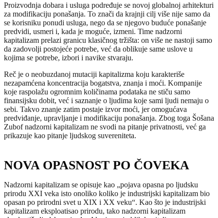
Proizvodnja dobara i usluga podređuje se novoj globalnoj arhitekturi
za modifikaciju ponašanja. To znači da krajnji cilj više nije samo da
se korisniku ponudi usluga, nego da se njegovo buduće ponašanje
predvidi, usmeri i, kada je moguće, izmeni. Time nadzorni
kapitalizam prelazi granicu klasičnog tržišta: on više ne nastoji samo
da zadovolji postojeće potrebe, već da oblikuje same uslove u
kojima se potrebe, izbori i navike stvaraju.
Reč je o neobuzdanoj mutaciji kapitalizma koju karakteriše
nezapamćena koncentracija bogatstva, znanja i moći. Kompanije
koje raspolažu ogromnim količinama podataka ne stiču samo
finansijsku dobit, već i saznanje o ljudima koje sami ljudi nemaju o
sebi. Takvo znanje zatim postaje izvor moći, jer omogućava
predviđanje, upravljanje i modifikaciju ponašanja. Zbog toga Šošana
Zubof nadzorni kapitalizam ne svodi na pitanje privatnosti, već ga
prikazuje kao pitanje ljudskog suvereniteta.
NOVA OPASNOST PO ČOVEKA
Nadzorni kapitalizam se opisuje kao „pojava opasna po ljudsku
prirodu XXI veka isto onoliko koliko je industrijski kapitalizam bio
opasan po prirodni svet u XIX i XX veku“. Kao što je industrijski
kapitalizam eksploatisao prirodu, tako nadzorni kapitalizam