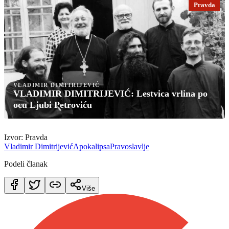
Pravda
VLADIMIR DIMITRIJEVIĆ
VLADIMIR DIMITRIJEVIĆ: Lestvica vrlina po
ocu Ljubi Petroviću
Izvor: Pravda
Vladimir Dimitrijević
Apokalipsa
Pravoslavlje
Podeli članak
Više