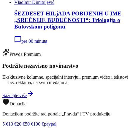
Vladimir Dimitrijević
ŠEZDESET HILjADA POBIJENIH U IME
„SREĆNIJE BUDUĆNOSTI“: Triologija o
Butovskom poligonu
pre 00 minuta
Pravda Premium
Podržite nezavisno novinarstvo
Ekskluzivne kolumne, specijalni intervjui, premium video i tekstovi
— bez reklama, na svim uređajima.
Saznajte više
Donacije
Donacijom podržite rad portala „Pravda“ i TV produkciju:
5
€
10
€
20
€
50
€
100
€
paypal