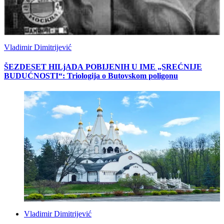
Vladimir Dimitrijević
ŠEZDESET HILjADA POBIJENIH U IME „SREĆNIJE
BUDUĆNOSTI“: Triologija o Butovskom poligonu
Vladimir Dimitrijević