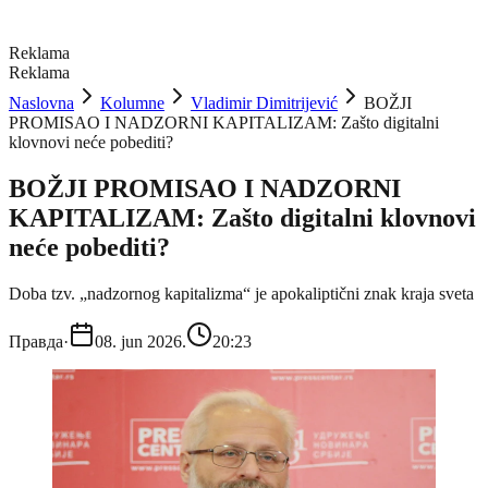
Reklama
Reklama
Naslovna
Kolumne
Vladimir Dimitrijević
BOŽJI
PROMISAO I NADZORNI KAPITALIZAM: Zašto digitalni
klovnovi neće pobediti?
BOŽJI PROMISAO I NADZORNI
KAPITALIZAM: Zašto digitalni klovnovi
neće pobediti?
Doba tzv. „nadzornog kapitalizma“ je apokaliptični znak kraja sveta
Правда
·
08. jun 2026.
20:23