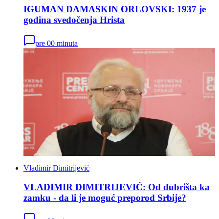
IGUMAN DAMASKIN ORLOVSKI: 1937 je
godina svedočenja Hrista
pre 00 minuta
Vladimir Dimitrijević
VLADIMIR DIMITRIJEVIĆ: Od đubrišta ka
zamku - da li je moguć preporod Srbije?