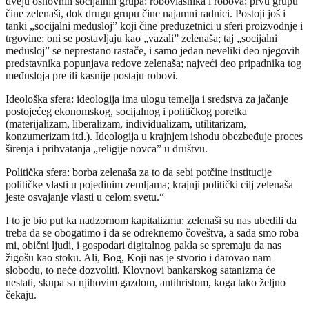
dveju osnovnih socijalnih grupa: robovlasnika i robova; prvu grupu
čine zelenaši, dok drugu grupu čine najamni radnici. Postoji još i
tanki „socijalni međuslojˮ koji čine preduzetnici u sferi proizvodnje i
trgovine; oni se postavljaju kao „vazaliˮ zelenaša; taj „socijalni
međuslojˮ se neprestano rastače, i samo jedan neveliki deo njegovih
predstavnika popunjava redove zelenaša; najveći deo pripadnika tog
međusloja pre ili kasnije postaju robovi.
Ideološka sfera: ideologija ima ulogu temelja i sredstva za jačanje
postojećeg ekonomskog, socijalnog i političkog poretka
(materijalizam, liberalizam, individualizam, utilitarizam,
konzumerizam itd.). Ideologija u krajnjem ishodu obezbeđuje proces
širenja i prihvatanja „religije novcaˮ u društvu.
Politička sfera: borba zelenaša za to da sebi potčine institucije
političke vlasti u pojedinim zemljama; krajnji politički cilj zelenaša
jeste osvajanje vlasti u celom svetu.“
I to je bio put ka nadzornom kapitalizmu: zelenaši su nas ubedili da
treba da se obogatimo i da se odreknemo čoveštva, a sada smo roba
mi, obični ljudi, i gospodari digitalnog pakla se spremaju da nas
žigošu kao stoku. Ali, Bog, Koji nas je stvorio i darovao nam
slobodu, to neće dozvoliti. Klovnovi bankarskog satanizma će
nestati, skupa sa njihovim gazdom, antihristom, koga tako željno
čekaju.