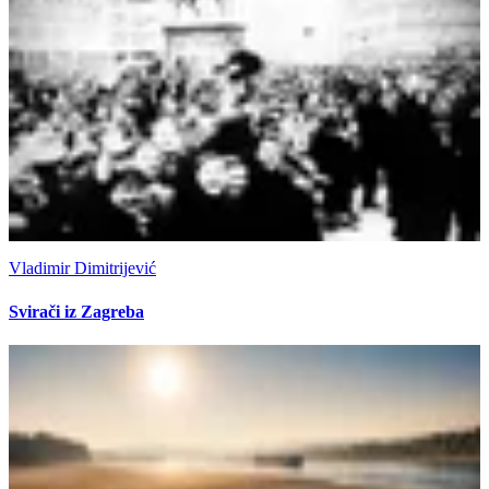
Vladimir Dimitrijević
Svirači iz Zagreba