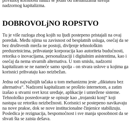
prividnoj korisnosti nalazi se jedan od mehanizama širenja
nadzornog kapitalizma.
DOBROVOLjNO ROPSTVO
Tu je više razloga zbog kojih su ljudi postepeno pristajali na ovaj
poredak. Među njima su zavisnost od besplatnih usluga, osećaj da se
bez društvenih mreža ne postoji, divljenje tehnološkim
preduzetnicima, prihvatanje korporacija kao autoriteta budućnosti,
retorika o inovacijama, personalizaciji i digitalnim asistentima, kao i
osećaj da nema stvarnih alternativa. U tom smislu, nadzorni
kapitalizam se ne nameće samo spolja - on stvara uslove u kojima ga
korisnici prihvataju kao neizbežan.
Jedna od najvažnijih tačaka u tom mehanizmu jeste „diktatura bez
alternativa“. Nadzorni kapitalizam se proširio internetom, a zatim
izašao u stvarni svet kroz uređaje, aplikacije i umrežene sisteme.
Tehnološko posredovanje se opisuje kao „trojanski konj“ koji
nastupa uz retoriku neizbežnosti. Korisnici se postepeno navikavaju
na nove prakse, dok se nove institucionalne činjenice stabilizuju.
Posledica je rezignacija, bespomoćnost i sve manja sposobnost da se
shvati šta se zaista dešava.