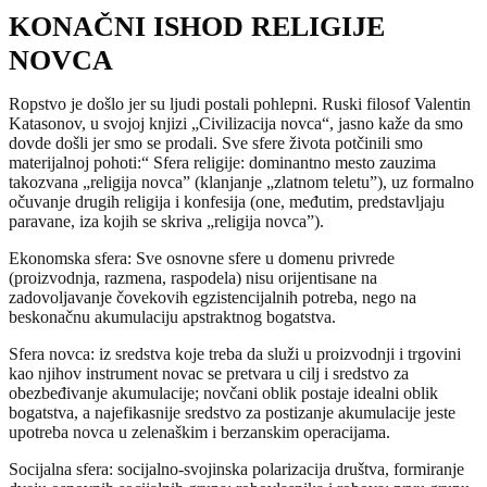
KONAČNI ISHOD RELIGIJE
NOVCA
Ropstvo je došlo jer su ljudi postali pohlepni. Ruski filosof Valentin
Katasonov, u svojoj knjizi „Civilizacija novca“, jasno kaže da smo
dovde došli jer smo se prodali. Sve sfere života potčinili smo
materijalnoj pohoti:“ Sfera religije: dominantno mesto zauzima
takozvana „religija novcaˮ (klanjanje „zlatnom teletuˮ), uz formalno
očuvanje drugih religija i konfesija (one, međutim, predstavljaju
paravane, iza kojih se skriva „religija novcaˮ).
Ekonomska sfera: Sve osnovne sfere u domenu privrede
(proizvodnja, razmena, raspodela) nisu orijentisane na
zadovoljavanje čovekovih egzistencijalnih potreba, nego na
beskonačnu akumulaciju apstraktnog bogatstva.
Sfera novca: iz sredstva koje treba da služi u proizvodnji i trgovini
kao njihov instrument novac se pretvara u cilj i sredstvo za
obezbeđivanje akumulacije; novčani oblik postaje idealni oblik
bogatstva, a najefikasnije sredstvo za postizanje akumulacije jeste
upotreba novca u zelenaškim i berzanskim operacijama.
Socijalna sfera: socijalno-svojinska polarizacija društva, formiranje