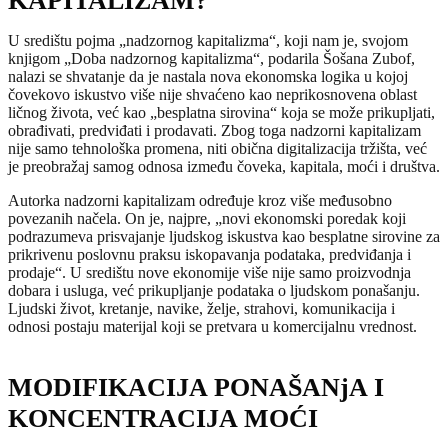
KAPITALIZAM?
U središtu pojma „nadzornog kapitalizma“, koji nam je, svojom
knjigom „Doba nadzornog kapitalizma“, podarila Šošana Zubof,
nalazi se shvatanje da je nastala nova ekonomska logika u kojoj
čovekovo iskustvo više nije shvaćeno kao neprikosnovena oblast
ličnog života, već kao „besplatna sirovina“ koja se može prikupljati,
obrađivati, predviđati i prodavati. Zbog toga nadzorni kapitalizam
nije samo tehnološka promena, niti obična digitalizacija tržišta, već
je preobražaj samog odnosa između čoveka, kapitala, moći i društva.
Autorka nadzorni kapitalizam određuje kroz više međusobno
povezanih načela. On je, najpre, „novi ekonomski poredak koji
podrazumeva prisvajanje ljudskog iskustva kao besplatne sirovine za
prikrivenu poslovnu praksu iskopavanja podataka, predviđanja i
prodaje“. U središtu nove ekonomije više nije samo proizvodnja
dobara i usluga, već prikupljanje podataka o ljudskom ponašanju.
Ljudski život, kretanje, navike, želje, strahovi, komunikacija i
odnosi postaju materijal koji se pretvara u komercijalnu vrednost.
MODIFIKACIJA PONAŠANjA I
KONCENTRACIJA MOĆI