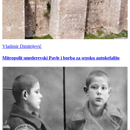
Vladimir Dimitrijević
Mitropolit smederevski Pavle i borba za srpsku autokefaliju