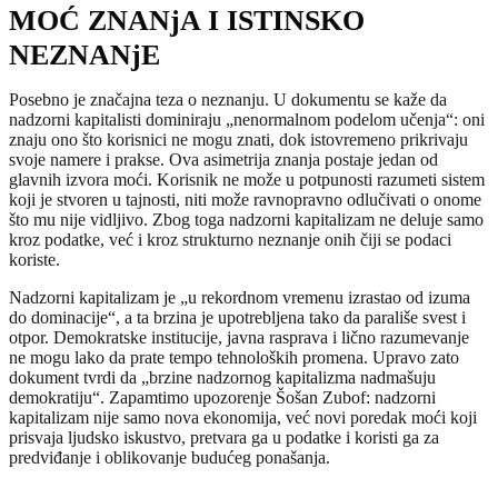
MOĆ ZNANjA I ISTINSKO
NEZNANjE
Posebno je značajna teza o neznanju. U dokumentu se kaže da
nadzorni kapitalisti dominiraju „nenormalnom podelom učenja“: oni
znaju ono što korisnici ne mogu znati, dok istovremeno prikrivaju
svoje namere i prakse. Ova asimetrija znanja postaje jedan od
glavnih izvora moći. Korisnik ne može u potpunosti razumeti sistem
koji je stvoren u tajnosti, niti može ravnopravno odlučivati o onome
što mu nije vidljivo. Zbog toga nadzorni kapitalizam ne deluje samo
kroz podatke, već i kroz strukturno neznanje onih čiji se podaci
koriste.
Nadzorni kapitalizam je „u rekordnom vremenu izrastao od izuma
do dominacije“, a ta brzina je upotrebljena tako da parališe svest i
otpor. Demokratske institucije, javna rasprava i lično razumevanje
ne mogu lako da prate tempo tehnoloških promena. Upravo zato
dokument tvrdi da „brzine nadzornog kapitalizma nadmašuju
demokratiju“. Zapamtimo upozorenje Šošan Zubof: nadzorni
kapitalizam nije samo nova ekonomija, već novi poredak moći koji
prisvaja ljudsko iskustvo, pretvara ga u podatke i koristi ga za
predviđanje i oblikovanje budućeg ponašanja.