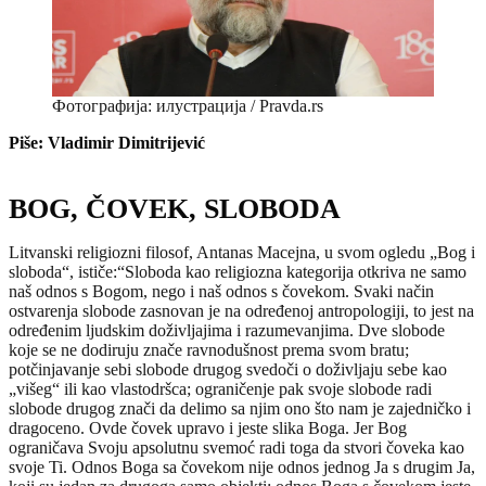
Фотографија: илустрација / Pravda.rs
Piše: Vladimir Dimitrijević
BOG, ČOVEK, SLOBODA
Litvanski religiozni filosof, Antanas Macejna, u svom ogledu „Bog i
sloboda“, ističe:“Sloboda kao religiozna kategorija otkriva ne samo
naš odnos s Bogom, nego i naš odnos s čovekom. Svaki način
ostvarenja slobode zasnovan je na određenoj antropologiji, to jest na
određenim ljudskim doživljajima i razumevanjima. Dve slobode
koje se ne dodiruju znače ravnodušnost prema svom bratu;
potčinjavanje sebi slobode drugog svedoči o doživljaju sebe kao
„višeg“ ili kao vlastodršca; ograničenje pak svoje slobode radi
slobode drugog znači da delimo sa njim ono što nam je zajedničko i
dragoceno. Ovde čovek upravo i jeste slika Boga. Jer Bog
ograničava Svoju apsolutnu svemoć radi toga da stvori čoveka kao
svoje Ti. Odnos Boga sa čovekom nije odnos jednog Ja s drugim Ja,