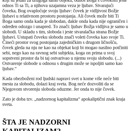
koji su jedan za drugoga samo objekti; odnos Boga s čovekom jeste
odnos Ti sa Ti, a njihova uzajamna veza je ljubav. Stvarajući
čoveka, Bog ovaploćuje svoju ljubav: čovek je vidljivost Božje
ljubavi u relativnom prostoru postojanja. Ali čovek može biti Ti
Boga samo onda kada je slobodan, dakle onda kada nije ograničen i
određen odozgo i unapred. To znači: ljubav Božja vidljiva je samo u
slobodi. U skladu s tim, sloboda i jeste stvaralačka strana Božje
ljubavi. Ustupati čoveku slobodu znači voleti čoveka kao svoje Ti.
Čineći prostor svog postojanja zajedničkim s drugom ličnošću,
čovek gleda na nju ne kao na objekat koji bi mogao nasilno potčiniti
sebi, nego kao na ravnog sebi subjekta, koga on prima u svoj
sopstveni prostor da bi taj ostvarivao u njemu svoju slobodu. (...)
Ostvarenje slobode u odnosu s drugim može se ispoljiti samo kao
ljubav.“
Kada obezboženi rod ljudski napravi svet u kome više neće biti
mesta za slobodu, dolazi kraj sveta. Bog neće dozvoliti da se
Njegovom stvorenju sloboda oduzme. Jer onda to nije čovek.
Zato je doba tzv. „nadzornog kapitalizma“ apokaliptični znak kraja
sveta.
ŠTA JE NADZORNI