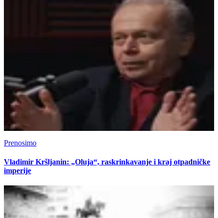
Prenosimo
Vladimir Kršljanin: „Oluja“, raskrinkavanje i kraj otpadničke
imperije